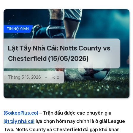
TIN NỘI GIÁN
Lật Tẩy Nhà Cái: Notts County vs
Chesterfield (15/05/2026)
Tháng 5 15, 2026
0
(SoikeoPlus.co)
– Trận đấu được các chuyên gia
lật tẩy nhà cái
lựa chọn hôm nay chính là ở giải
League
Two. Notts County và Chesterfield đã gặp khó khăn