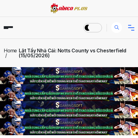
Home
Lật Tẩy Nhà Cái: Notts County vs Chesterfield
(15/05/2026)