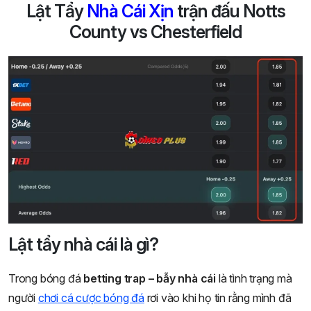
Lật Tẩy
Nhà Cái Xịn
trận đấu Notts
County vs Chesterfield
Lật tẩy nhà cái là gì?
Trong bóng đá
betting trap – bẫy nhà cái
là tình trạng mà
người
chơi cá cược bóng đá
rơi vào khi họ tin rằng mình đã