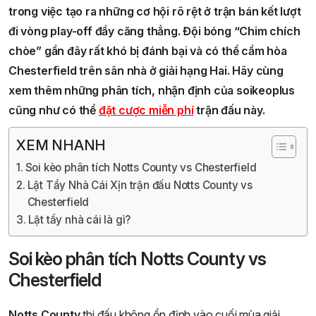
trong việc tạo ra những cơ hội rõ rệt ở trận bán kết lượt
đi vòng play-off đầy căng thẳng. Đội bóng “Chim chích
chòe” gần đây rất khó bị đánh bại và có thể cầm hòa
Chesterfield trên sân nhà ở giải hạng Hai. H
ãy cùng
xem thêm những phân tích, nhận định của soikeoplus
cũng như có thể
đặt cược miễn phí
trận đấu này.
XEM NHANH
Soi kèo phân tích Notts County vs Chesterfield
Lật Tẩy Nhà Cái Xịn trận đấu Notts County vs
Chesterfield
Lật tẩy nhà cái là gì?
Soi kèo phân tích Notts County vs
Chesterfield
Notts County
thi đấu không ổn định vào cuối mùa giải