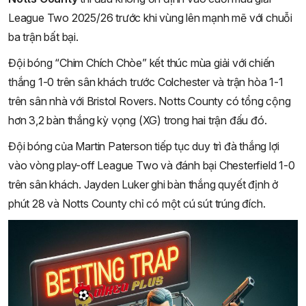
League Two 2025/26 trước khi vùng lên mạnh mẽ với chuỗi
ba trận bất bại.
Đội bóng “Chim Chích Chòe” kết thúc mùa giải với chiến
thắng 1-0 trên sân khách trước Colchester và trận hòa 1-1
trên sân nhà với Bristol Rovers. Notts County có tổng cộng
hơn 3,2 bàn thắng kỳ vọng (XG) trong hai trận đấu đó.
Đội bóng của Martin Paterson tiếp tục duy trì đà thắng lợi
vào vòng play-off League Two và đánh bại Chesterfield 1-0
trên sân khách. Jayden Luker ghi bàn thắng quyết định ở
phút 28 và Notts County chỉ có một cú sút trúng đích.