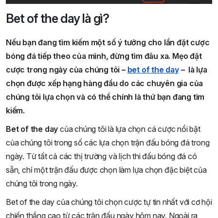
Bet of the day là gì?
Nếu bạn đang tìm kiếm một số ý tưởng cho lần đặt cược
bóng đá tiếp theo của mình, đừng tìm đâu xa. Mẹo đặt
cược trong ngày của chúng tôi –
bet of the day
– là lựa
chọn được xếp hạng hàng đầu do các chuyên gia của
chúng tôi lựa chọn và có thể chính là thứ bạn đang tìm
kiếm.
Bet of the day
của chúng tôi là lựa chọn cá cược nổi bật
của chúng tôi trong số các lựa chọn trận đấu bóng đá trong
ngày. Từ tất cả các thị trường và lịch thi đấu bóng đá có
sẵn, chỉ một trận đấu được chọn làm lựa chọn đặc biệt của
chúng tôi trong ngày.
Bet of the day của chúng tôi chọn cược tự tin nhất với cơ hội
chiến thắng cao từ các trận đấu ngày hôm nay. Ngoài ra,