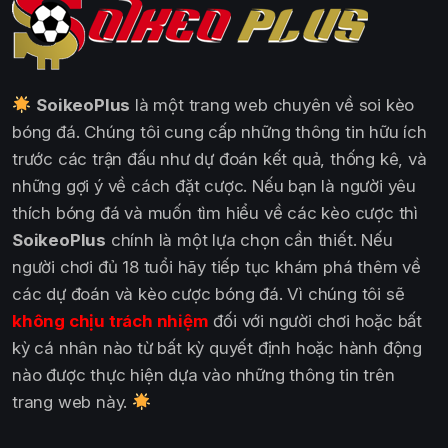
SoikeoPlus
là một trang web chuyên về soi kèo
bóng đá. Chúng tôi cung cấp những thông tin hữu ích
trước các trận đấu như dự đoán kết quả, thống kê, và
những gợi ý về cách đặt cược. Nếu bạn là người yêu
thích bóng đá và muốn tìm hiểu về các kèo cược thì
SoikeoPlus
chính là một lựa chọn cần thiết. Nếu
người chơi đủ 18 tuổi hãy tiếp tục khám phá thêm về
các dự đoán và kèo cược bóng đá. Vì chúng tôi sẽ
không chịu trách nhiệm
đối với người chơi hoặc bất
kỳ cá nhân nào từ bất kỳ quyết định hoặc hành động
nào được thực hiện dựa vào những thông tin trên
trang web này.