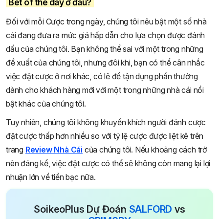
Bet of the day ở đâu?
Đối với mỗi Cược trong ngày, chúng tôi nêu bật một số nhà
cái đang đưa ra mức giá hấp dẫn cho lựa chọn được đánh
dấu của chúng tôi. Bạn không thể sai với một trong những
đề xuất của chúng tôi, nhưng đôi khi, bạn có thể cân nhắc
việc đặt cược ở nơi khác, có lẽ để tận dụng phần thưởng
dành cho khách hàng mới với một trong những nhà cái nổi
bật khác của chúng tôi.
Tuy nhiên, chúng tôi không khuyến khích người đánh cược
đặt cược thấp hơn nhiều so với tỷ lệ cược được liệt kê trên
trang
Review Nhà Cái
của chúng tôi. Nếu khoảng cách trở
nên đáng kể, việc đặt cược có thể sẽ không còn mang lại lợi
nhuận lớn về tiền bạc nữa.
SoikeoPlus Dự Đoán
SALFORD
vs