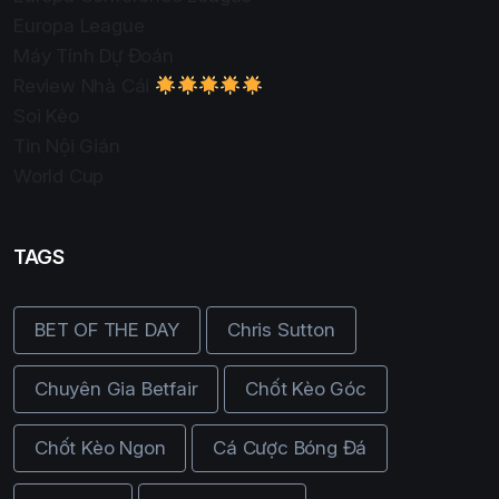
Europa League
Máy Tính Dự Đoán
Review Nhà Cái
Soi Kèo
Tin Nội Gián
World Cup
TAGS
BET OF THE DAY
Chris Sutton
Chuyên Gia Betfair
Chốt Kèo Góc
Chốt Kèo Ngon
Cá Cược Bóng Đá