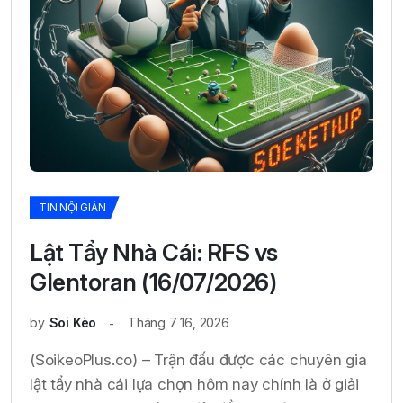
TIN NỘI GIÁN
Lật Tẩy Nhà Cái: RFS vs
Glentoran (16/07/2026)
by
Soi Kèo
Tháng 7 16, 2026
(SoikeoPlus.co) – Trận đấu được các chuyên gia
lật tẩy nhà cái lựa chọn hôm nay chính là ở giải