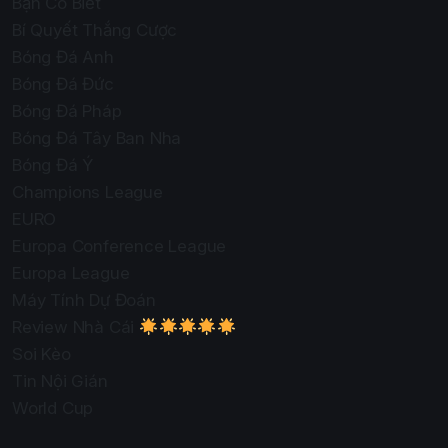
Bạn Có Biết
Bí Quyết Thắng Cược
Bóng Đá Anh
Bóng Đá Đức
Bóng Đá Pháp
Bóng Đá Tây Ban Nha
Bóng Đá Ý
Champions League
EURO
Europa Conference League
Europa League
Máy Tính Dự Đoán
Review Nhà Cái
Soi Kèo
Tin Nội Gián
World Cup