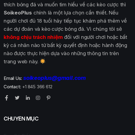
thích bóng đá và muốn tìm hiểu về các kèo cược thì
SoikeoPlus
chính là một lựa chọn cần thiết. Nếu
người chơi đủ 18 tuổi hãy tiếp tục khám phá thêm về
các dự đoán và kèo cược bóng đá. Vì chúng tôi sẽ
không chịu trách nhiệm
đối với người chơi hoặc bất
kỳ cá nhân nào từ bất kỳ quyết định hoặc hành động
nào được thực hiện dựa vào những thông tin trên
trang web này.
soikeoplus@gmail.com
Email Us:
Contact:
+1 845 366 612
CHUYÊN MỤC