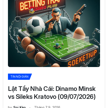
TIN NỘI GIÁN
Lật Tẩy Nhà Cái: Dinamo Minsk
vs Sileks Kratovo (09/07/2026)
by
Soi Kèo
Tháng 7 9, 2026