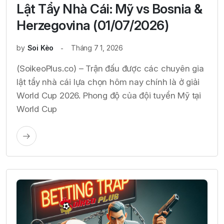
Lật Tẩy Nhà Cái: Mỹ vs Bosnia &
Herzegovina (01/07/2026)
by
Soi Kèo
Tháng 7 1, 2026
(SoikeoPlus.co) – Trận đấu được các chuyên gia
lật tẩy nhà cái lựa chọn hôm nay chính là ở giải
World Cup 2026. Phong độ của đội tuyển Mỹ tại
World Cup