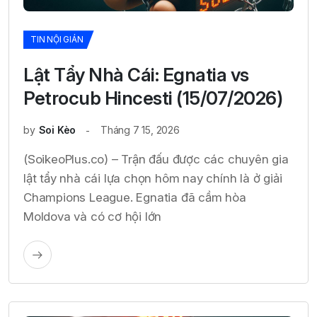
TIN NỘI GIÁN
Lật Tẩy Nhà Cái: Egnatia vs
Petrocub Hincesti (15/07/2026)
by
Soi Kèo
Tháng 7 15, 2026
(SoikeoPlus.co) – Trận đấu được các chuyên gia
lật tẩy nhà cái lựa chọn hôm nay chính là ở giải
Champions League. Egnatia đã cầm hòa
Moldova và có cơ hội lớn