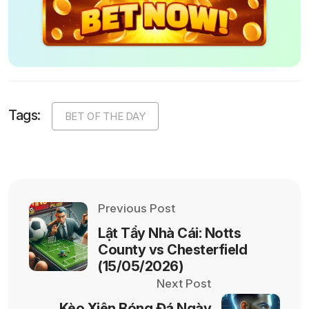
Tags:
BET OF THE DAY
Previous Post
Lật Tẩy Nhà Cái: Notts
County vs Chesterfield
(15/05/2026)
Next Post
Kèo Xiên Bóng Đá Ngày