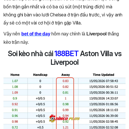
bốn trận gần nhất và có ba cú sút (một trúng đích) mà
không ghi bàn vào lưới Chelsea ở trận đấu trước, vì vậy anh
ấy sẽ có một vài cơ hội ở trận gặp Villa.
Vậy
nên
bet of the day
hôm nay chính là
Liverpool
thắng
kèo
trận này.
Soi kèo nhà cái
188BET
Aston Villa vs
Liverpool