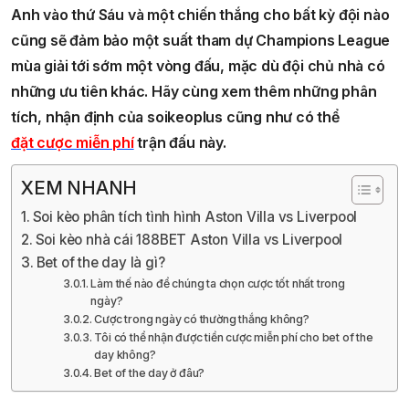
Anh vào thứ Sáu và một chiến thắng cho bất kỳ đội nào
cũng sẽ đảm bảo một suất tham dự Champions League
mùa giải tới sớm một vòng đấu, mặc dù đội chủ nhà có
những ưu tiên khác. H
ãy cùng xem thêm những phân
tích, nhận định của soikeoplus cũng như có thể
đặt cược miễn phí
trận đấu này.
XEM NHANH
Soi kèo phân tích tình hình Aston Villa vs Liverpool
Soi kèo nhà cái 188BET Aston Villa vs Liverpool
Bet of the day là gì?
Làm thế nào để chúng ta chọn cược tốt nhất trong
ngày?
Cược trong ngày có thường thắng không?
Tôi có thể nhận được tiền cược miễn phí cho bet of the
day không?
Bet of the day ở đâu?