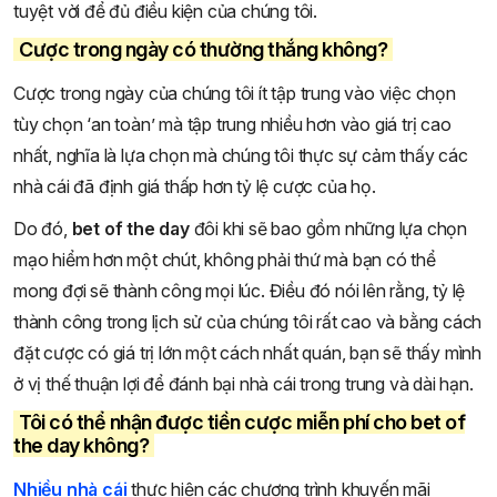
tuyệt vời để đủ điều kiện của chúng tôi.
Cược trong ngày có thường thắng không?
Cược trong ngày của chúng tôi ít tập trung vào việc chọn
tùy chọn ‘an toàn’ mà tập trung nhiều hơn vào giá trị cao
nhất, nghĩa là lựa chọn mà chúng tôi thực sự cảm thấy các
nhà cái đã định giá thấp hơn tỷ lệ cược của họ.
Do đó,
bet of the day
đôi khi sẽ bao gồm những lựa chọn
mạo hiểm hơn một chút, không phải thứ mà bạn có thể
mong đợi sẽ thành công mọi lúc. Điều đó nói lên rằng, tỷ lệ
thành công trong lịch sử của chúng tôi rất cao và bằng cách
đặt cược có giá trị lớn một cách nhất quán, bạn sẽ thấy mình
ở vị thế thuận lợi để đánh bại nhà cái trong trung và dài hạn.
Tôi có thể nhận được tiền cược miễn phí cho bet of
the day không?
Nhiều nhà cái
thực hiện các chương trình khuyến mãi