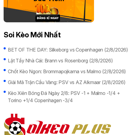
Soi Kèo Mới Nhất
BET OF THE DAY: Silkeborg vs Copenhagen (2/8/2026)
Lật Tẩy Nhà Cái: Brann vs Rosenborg (2/8/2026)
Chốt Kèo Ngon: Brommapojkarna vs Malmo (2/8/2026)
Giải Mã Trận Cầu Vàng: PSV vs AZ Alkmaar (2/8/2026)
Kèo Xiên Bóng Đá Ngày 2/8: PSV -1 + Malmo -1/4 +
Torino +1/4 Copenhagen -3/4