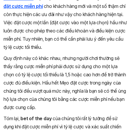
đặt cược miễn phí
cho khách hàng mới và một số thậm chí
còn thực hiện các ưu đãi như vậy cho khách hàng hiện tại.
Việc đặt cược một lần (đặt cược vào một lựa chọn) hầu như
luôn được cho phép theo các điều khoản và điều kiện cược
miễn phí. Tuy nhiên, bạn có thể cần phải lưu ý đến yêu cầu
tỷ lệ cược tối thiểu.
Quy định này có khác nhau, nhưng người chơi thường sẽ
thấy rằng cược miễn phí phải được sử dụng cho một lựa
chọn có tỷ lệ cược tối thiểu là 1,5 hoặc cao hơn để trở thành
cược đủ điều kiện. Hầu hết Mẹo đặt cược trong ngày của
chúng tôi đều vượt quá mức này, nghĩa là bạn sẽ có thể ủng
hộ lựa chọn của chúng tôi bằng các cược miễn phí nếu bạn
được cung cấp.
Tóm lại,
bet of the day
của chúng tôi rất lý tưởng để sử
dụng khi đặt cược miễn phí vì tỷ lệ cược và xác suất chiến