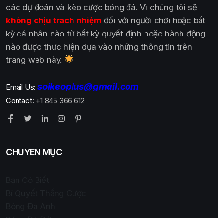
các dự đoán và kèo cược bóng đá. Vì chúng tôi sẽ
không chịu trách nhiệm
đối với người chơi hoặc bất
kỳ cá nhân nào từ bất kỳ quyết định hoặc hành động
nào được thực hiện dựa vào những thông tin trên
trang web này.
soikeoplus@gmail.com
Email Us:
Contact:
+1 845 366 612
CHUYÊN MỤC
Bạn Có Biết
Bí Quyết Thắng Cược
Bóng Đá Anh