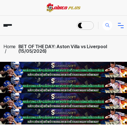
Home
BET OF THE DAY: Aston Villa vs Liverpool
(15/05/2026)