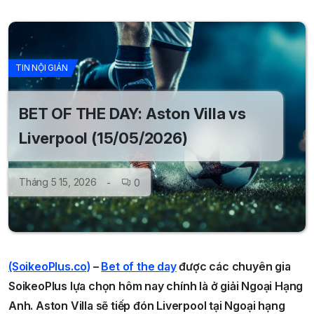
TIN NỘI GIÁN
BET OF THE DAY: Aston Villa vs
Liverpool (15/05/2026)
Tháng 5 15, 2026
0
(SoikeoPlus.co)
–
Bet of the day
được các chuyên gia
SoikeoPlus lựa chọn hôm nay chính là ở giải Ngoại Hạng
Anh. Aston Villa sẽ tiếp đón Liverpool tại Ngoại hạng