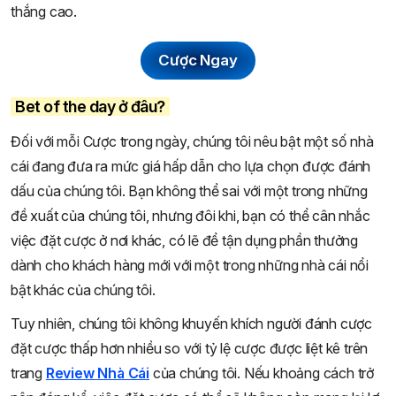
thắng cao.
Cược Ngay
Bet of the day ở đâu?
Đối với mỗi Cược trong ngày, chúng tôi nêu bật một số nhà
cái đang đưa ra mức giá hấp dẫn cho lựa chọn được đánh
dấu của chúng tôi. Bạn không thể sai với một trong những
đề xuất của chúng tôi, nhưng đôi khi, bạn có thể cân nhắc
việc đặt cược ở nơi khác, có lẽ để tận dụng phần thưởng
dành cho khách hàng mới với một trong những nhà cái nổi
bật khác của chúng tôi.
Tuy nhiên, chúng tôi không khuyến khích người đánh cược
đặt cược thấp hơn nhiều so với tỷ lệ cược được liệt kê trên
trang
Review Nhà Cái
của chúng tôi. Nếu khoảng cách trở