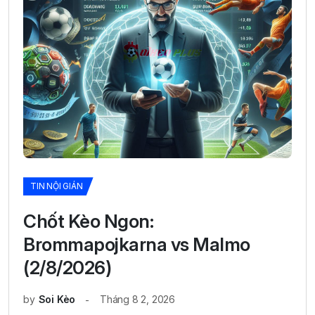
TIN NỘI GIÁN
Chốt Kèo Ngon:
Brommapojkarna vs Malmo
(2/8/2026)
by
Soi Kèo
Tháng 8 2, 2026