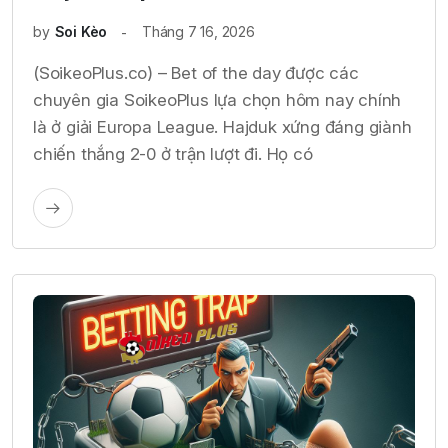
by
Soi Kèo
Tháng 7 16, 2026
(SoikeoPlus.co) – Bet of the day được các
chuyên gia SoikeoPlus lựa chọn hôm nay chính
là ở giải Europa League. Hajduk xứng đáng giành
chiến thắng 2-0 ở trận lượt đi. Họ có