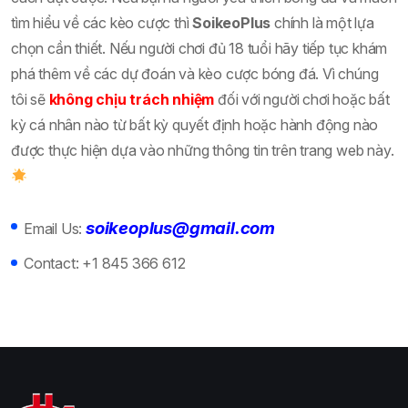
tìm hiểu về các kèo cược thì
SoikeoPlus
chính là một lựa
chọn cần thiết. Nếu người chơi đủ 18 tuổi hãy tiếp tục khám
phá thêm về các dự đoán và kèo cược bóng đá. Vì chúng
tôi sẽ
không chịu trách nhiệm
đối với người chơi hoặc bất
kỳ cá nhân nào từ bất kỳ quyết định hoặc hành động nào
được thực hiện dựa vào những thông tin trên trang web này.
soikeoplus@gmail.com
Email Us:
Contact:
+1 845 366 612