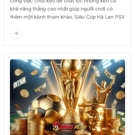
công việc chốt kèo để chắt lọc những kèo có
khả năng thắng cao nhất giúp người chơi có
thêm một kênh tham khảo. Siêu Cúp Hà Lan PSV