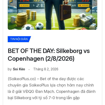
TIN NỘI GIÁN
BET OF THE DAY: Silkeborg vs
Copenhagen (2/8/2026)
by
Soi Kèo
Tháng 8 2, 2026
(SoikeoPlus.co) – Bet of the day được các
chuyên gia SoikeoPlus lựa chọn hôm nay chính
là ở giải VĐQG Đan Mạch. Copenhagen đã đánh
bại Silkeborg với tỷ số 7-0 trong lần gặp