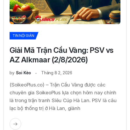
TIN NỘI GIÁN
Giải Mã Trận Cầu Vàng: PSV vs
AZ Alkmaar (2/8/2026)
by
Soi Kèo
Tháng 8 2, 2026
(SoikeoPlus.co) – Trận Cầu Vàng được các
chuyên gia SoikeoPlus lựa chọn hôm nay chính
là trong trận tranh Siêu Cúp Hà Lan. PSV là câu
lạc bộ thống trị ở Hà Lan, giành