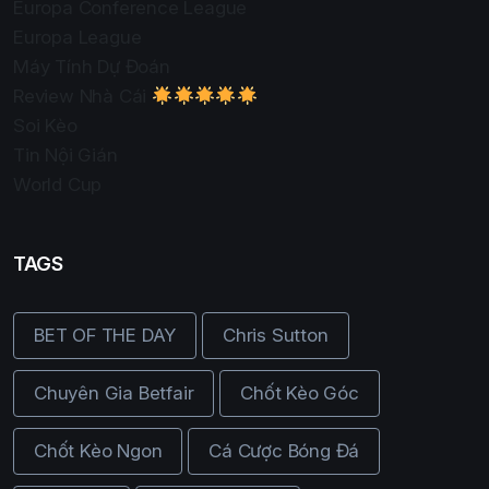
Europa Conference League
Europa League
Máy Tính Dự Đoán
Review Nhà Cái
Soi Kèo
Tin Nội Gián
World Cup
TAGS
BET OF THE DAY
Chris Sutton
Chuyên Gia Betfair
Chốt Kèo Góc
Chốt Kèo Ngon
Cá Cược Bóng Đá