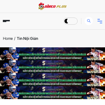
Home
Tin Nội Gián