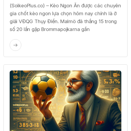
(SoikeoPlus.co) – Kèo Ngon Ăn được các chuyên
gia chốt kèo ngon lựa chọn hôm nay chính là ở
giải VĐQG Thụy Điển. Malmö đã thắng 15 trong
số 20 lần gặp Brommapojkarna gần