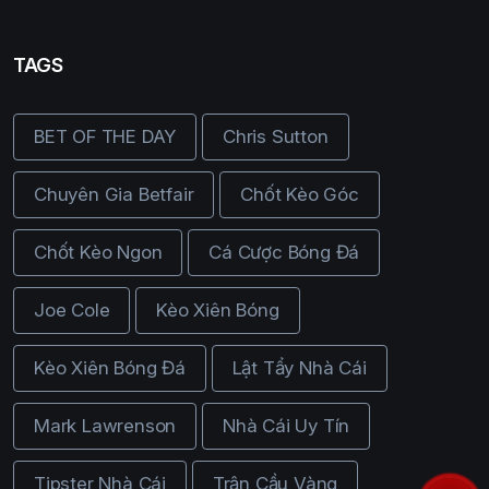
TAGS
BET OF THE DAY
Chris Sutton
Chuyên Gia Betfair
Chốt Kèo Góc
Chốt Kèo Ngon
Cá Cược Bóng Đá
Joe Cole
Kèo Xiên Bóng
Kèo Xiên Bóng Đá
Lật Tẩy Nhà Cái
Mark Lawrenson
Nhà Cái Uy Tín
Tipster Nhà Cái
Trận Cầu Vàng