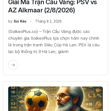
Giải Mã Trận Cầu Vàng: PSV vs
AZ Alkmaar (2/8/2026)
by
Soi Kèo
Tháng 8 2, 2026
(SoikeoPlus.co) – Trận Cầu Vàng được các
chuyên gia SoikeoPlus lựa chọn hôm nay chính
là trong trận tranh Siêu Cúp Hà Lan. PSV là câu
lạc bộ thống trị ở Hà Lan, giành