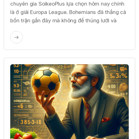
chuyên gia SoikeoPlus lựa chọn hôm nay chính
là ở giải Europa League. Bohemians đã thắng cả
bốn trận gần đây mà không để thủng lưới và