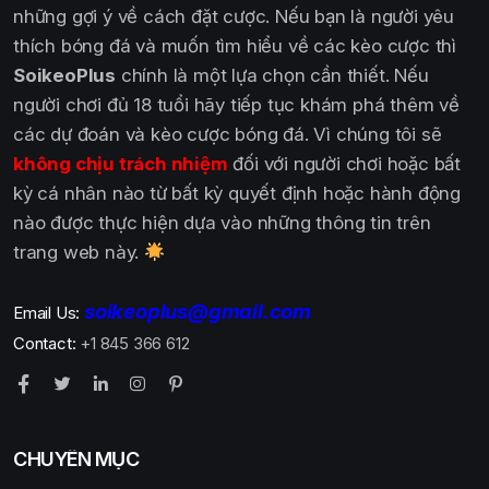
những gợi ý về cách đặt cược. Nếu bạn là người yêu
thích bóng đá và muốn tìm hiểu về các kèo cược thì
SoikeoPlus
chính là một lựa chọn cần thiết. Nếu
người chơi đủ 18 tuổi hãy tiếp tục khám phá thêm về
các dự đoán và kèo cược bóng đá. Vì chúng tôi sẽ
không chịu trách nhiệm
đối với người chơi hoặc bất
kỳ cá nhân nào từ bất kỳ quyết định hoặc hành động
nào được thực hiện dựa vào những thông tin trên
trang web này.
soikeoplus@gmail.com
Email Us:
Contact:
+1 845 366 612
CHUYÊN MỤC