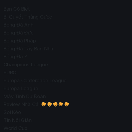
Bạn Có Biết
Bí Quyết Thắng Cược
Bóng Đá Anh
Bóng Đá Đức
Bóng Đá Pháp
Bóng Đá Tây Ban Nha
Bóng Đá Ý
Champions League
EURO
Europa Conference League
Europa League
Máy Tính Dự Đoán
Review Nhà Cái
Soi Kèo
Tin Nội Gián
World Cup