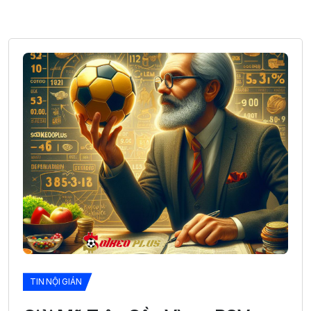
TIN NỘI GIÁN