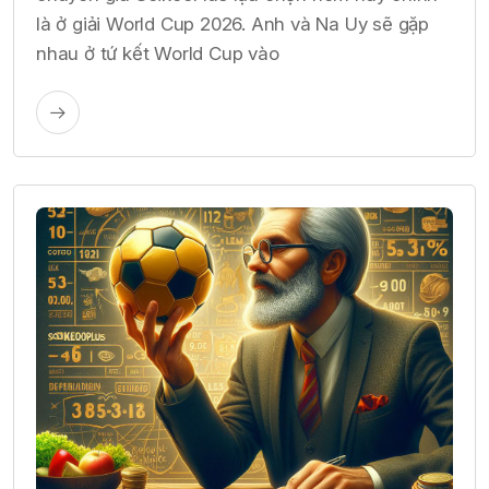
là ở giải World Cup 2026. Anh và Na Uy sẽ gặp
nhau ở tứ kết World Cup vào