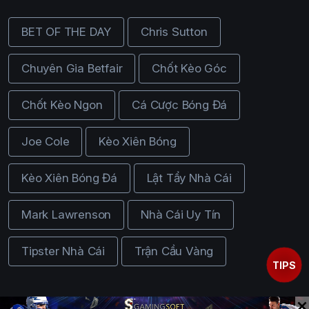
BET OF THE DAY
Chris Sutton
Chuyên Gia Betfair
Chốt Kèo Góc
Chốt Kèo Ngon
Cá Cược Bóng Đá
Joe Cole
Kèo Xiên Bóng
Kèo Xiên Bóng Đá
Lật Tẩy Nhà Cái
Mark Lawrenson
Nhà Cái Uy Tín
Tipster Nhà Cái
Trận Cầu Vàng
TIPS