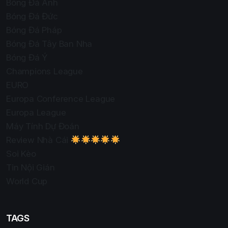
Bóng Đá Anh
Bóng Đá Đức
Bóng Đá Pháp
Bóng Đá Tây Ban Nha
Bóng Đá Ý
Champions League
EURO
Europa Conference League
Europa League
Máy Tính Dự Đoán
Review Nhà Cái
Soi Kèo
Tin Nội Gián
World Cup
TAGS