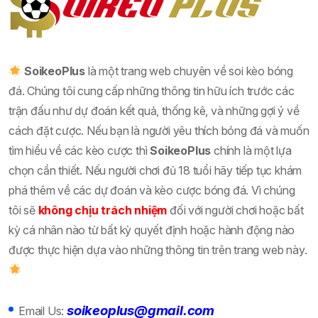
SoikeoPlus
là một trang web chuyên về soi kèo bóng
đá. Chúng tôi cung cấp những thông tin hữu ích trước các
trận đấu như dự đoán kết quả, thống kê, và những gợi ý về
cách đặt cược. Nếu bạn là người yêu thích bóng đá và muốn
tìm hiểu về các kèo cược thì
SoikeoPlus
chính là một lựa
chọn cần thiết. Nếu người chơi đủ 18 tuổi hãy tiếp tục khám
phá thêm về các dự đoán và kèo cược bóng đá. Vì chúng
tôi sẽ
không chịu trách nhiệm
đối với người chơi hoặc bất
kỳ cá nhân nào từ bất kỳ quyết định hoặc hành động nào
được thực hiện dựa vào những thông tin trên trang web này.
soikeoplus@gmail.com
Email Us: