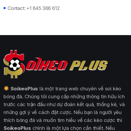
Contact:
+1 845 366 612
SoikeoPlus
là một trang web chuyên về soi kèo
bóng đá. Chúng tôi cung cấp những thông tin hữu ích
trước các trận đấu như dự đoán kết quả, thống kê, và
những gợi ý về cách đặt cược. Nếu bạn là người yêu
thích bóng đá và muốn tìm hiểu về các kèo cược thì
SoikeoPlus
chính là một lựa chọn cần thiết. Nếu