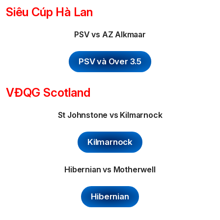
Siêu Cúp Hà Lan
PSV vs AZ Alkmaar
PSV và Over 3.5
VĐQG Scotland
St Johnstone vs Kilmarnock
Kilmarnock
Hibernian vs Motherwell
Hibernian