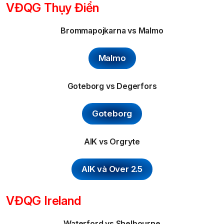
VĐQG Thụy Điển
Brommapojkarna vs Malmo
Malmo
Goteborg vs Degerfors
Goteborg
AIK vs Orgryte
AIK và Over 2.5
VĐQG Ireland
Waterford vs Shelbourne