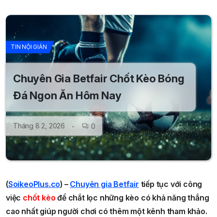
TIN NỘI GIÁN
Chuyên Gia Betfair Chốt Kèo Bóng
Đá Ngon Ăn Hôm Nay
Tháng 8 2, 2026
0
(
SoikeoPlus.co
) –
Chuyên gia Betfair
tiếp tục với công
việc
chốt kèo
để chắt lọc những kèo có khả năng thắng
cao nhất giúp người chơi có thêm một kênh tham khảo.