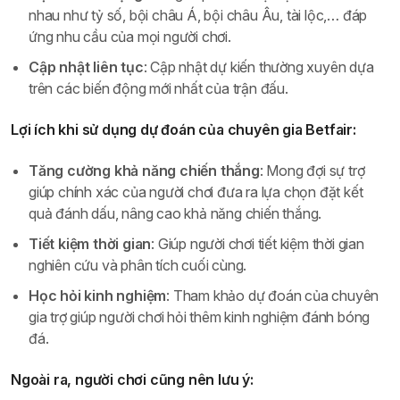
nhau như tỷ số, bội châu Á, bội châu Âu, tài lộc,… đáp
ứng nhu cầu của mọi người chơi.
Cập nhật liên tục
: Cập nhật dự kiến thường xuyên dựa
trên các biến động mới nhất của trận đấu.
Lợi ích khi sử dụng dự đoán của chuyên gia Betfair:
Tăng cường khả năng chiến thắng
: Mong đợi sự trợ
giúp chính xác của người chơi đưa ra lựa chọn đặt kết
quả đánh dấu, nâng cao khả năng chiến thắng.
Tiết kiệm thời gian
: Giúp người chơi tiết kiệm thời gian
nghiên cứu và phân tích cuối cùng.
Học hỏi kinh nghiệm
: Tham khảo dự đoán của chuyên
gia trợ giúp người chơi hỏi thêm kinh nghiệm đánh bóng
đá.
Ngoài ra, người chơi cũng nên lưu ý: