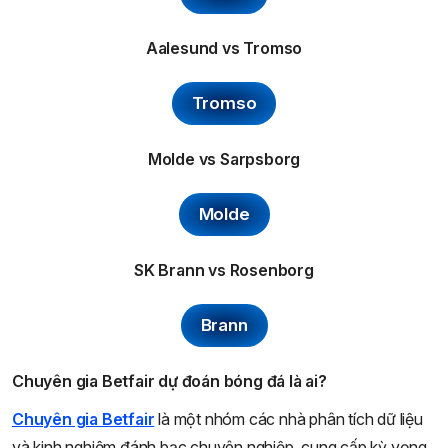
Aalesund vs Tromso
Tromso
Molde vs Sarpsborg
Molde
SK Brann vs Rosenborg
Brann
Chuyên gia Betfair dự đoán bóng đá là ai?
Chuyên gia Betfair
là một nhóm các nhà phân tích dữ liệu
và kinh nghiệm đánh bạc chuyên nghiệp, cung cấp kỳ vọng