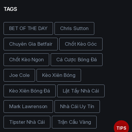
TAGS
BET OF THE DAY
Chris Sutton
Chuyên Gia Betfair
Chốt Kèo Góc
Chốt Kèo Ngon
Cá Cược Bóng Đá
Joe Cole
Kèo Xiên Bóng
Kèo Xiên Bóng Đá
Lật Tẩy Nhà Cái
Mark Lawrenson
Nhà Cái Uy Tín
Tipster Nhà Cái
Trận Cầu Vàng
TIPS