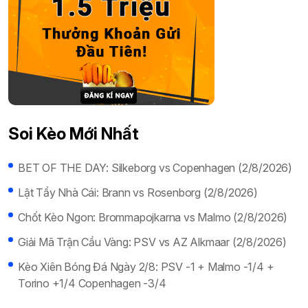
Soi Kèo Mới Nhất
BET OF THE DAY: Silkeborg vs Copenhagen (2/8/2026)
Lật Tẩy Nhà Cái: Brann vs Rosenborg (2/8/2026)
Chốt Kèo Ngon: Brommapojkarna vs Malmo (2/8/2026)
Giải Mã Trận Cầu Vàng: PSV vs AZ Alkmaar (2/8/2026)
Kèo Xiên Bóng Đá Ngày 2/8: PSV -1 + Malmo -1/4 +
Torino +1/4 Copenhagen -3/4