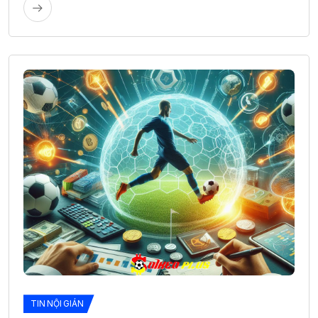
TIN NỘI GIÁN