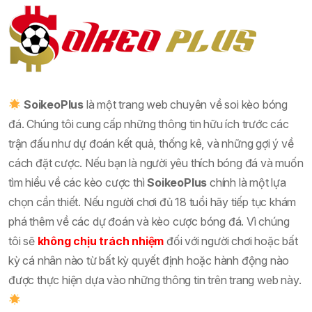
SoikeoPlus
là một trang web chuyên về soi kèo bóng
đá. Chúng tôi cung cấp những thông tin hữu ích trước các
trận đấu như dự đoán kết quả, thống kê, và những gợi ý về
cách đặt cược. Nếu bạn là người yêu thích bóng đá và muốn
tìm hiểu về các kèo cược thì
SoikeoPlus
chính là một lựa
chọn cần thiết. Nếu người chơi đủ 18 tuổi hãy tiếp tục khám
phá thêm về các dự đoán và kèo cược bóng đá. Vì chúng
tôi sẽ
không chịu trách nhiệm
đối với người chơi hoặc bất
kỳ cá nhân nào từ bất kỳ quyết định hoặc hành động nào
được thực hiện dựa vào những thông tin trên trang web này.