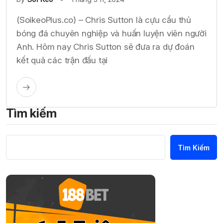
(SoikeoPlus.co) – Chris Sutton là cựu cầu thủ
bóng đá chuyên nghiệp và huấn luyện viên người
Anh. Hôm nay Chris Sutton sẽ đưa ra dự đoán
kết quả các trận đấu tại
Tìm kiếm
Tìm Kiếm