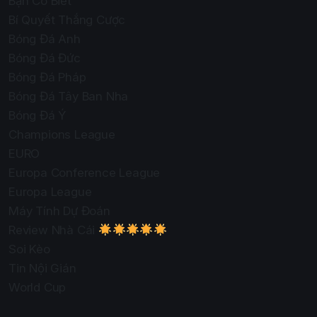
Bạn Có Biết
Bí Quyết Thắng Cược
Bóng Đá Anh
Bóng Đá Đức
Bóng Đá Pháp
Bóng Đá Tây Ban Nha
Bóng Đá Ý
Champions League
EURO
Europa Conference League
Europa League
Máy Tính Dự Đoán
Review Nhà Cái
Soi Kèo
Tin Nội Gián
World Cup