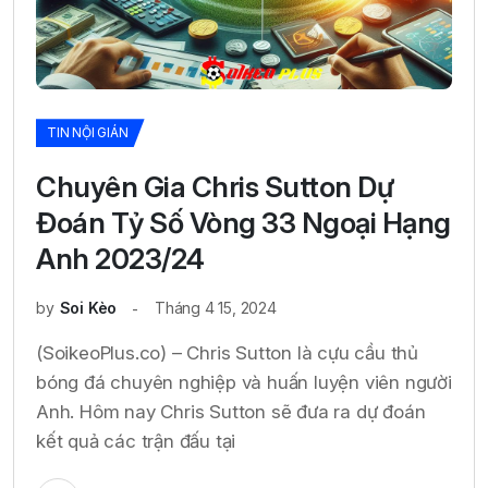
TIN NỘI GIÁN
Chuyên Gia Chris Sutton Dự
Đoán Tỷ Số Vòng 33 Ngoại Hạng
Anh 2023/24
by
Soi Kèo
Tháng 4 15, 2024
(SoikeoPlus.co) – Chris Sutton là cựu cầu thủ
bóng đá chuyên nghiệp và huấn luyện viên người
Anh. Hôm nay Chris Sutton sẽ đưa ra dự đoán
kết quả các trận đấu tại