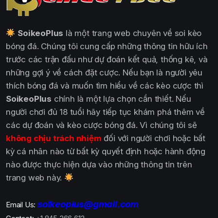
SoikeoPlus
là một trang web chuyên về soi kèo
bóng đá. Chúng tôi cung cấp những thông tin hữu ích
trước các trận đấu như dự đoán kết quả, thống kê, và
những gợi ý về cách đặt cược. Nếu bạn là người yêu
thích bóng đá và muốn tìm hiểu về các kèo cược thì
SoikeoPlus
chính là một lựa chọn cần thiết. Nếu
người chơi đủ 18 tuổi hãy tiếp tục khám phá thêm về
các dự đoán và kèo cược bóng đá. Vì chúng tôi sẽ
không chịu trách nhiệm
đối với người chơi hoặc bất
kỳ cá nhân nào từ bất kỳ quyết định hoặc hành động
nào được thực hiện dựa vào những thông tin trên
trang web này.
soikeoplus@gmail.com
Email Us: