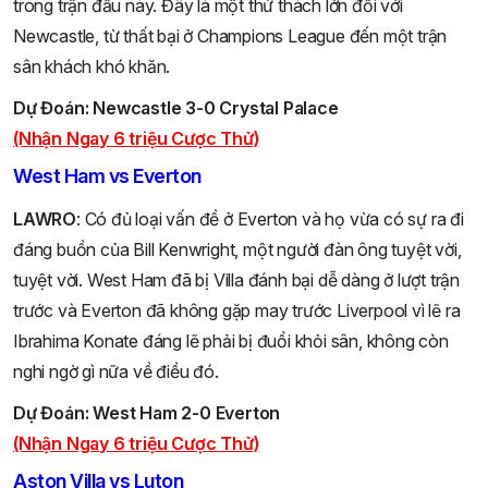
trong trận đấu này. Đây là một thử thách lớn đối với
Newcastle, từ thất bại ở Champions League đến một trận
sân khách khó khăn.
Dự Đoán:
Newcastle 3-0 Crystal Palace
(Nhận Ngay 6 triệu Cược Thử)
West Ham vs Everton
LAWRO
: Có đủ loại vấn đề ở Everton và họ vừa có sự ra đi
đáng buồn của Bill Kenwright, một người đàn ông tuyệt vời,
tuyệt vời. West Ham đã bị Villa đánh bại dễ dàng ở lượt trận
trước và Everton đã không gặp may trước Liverpool vì lẽ ra
Ibrahima Konate đáng lẽ phải bị đuổi khỏi sân, không còn
nghi ngờ gì nữa về điều đó.
Dự Đoán:
West Ham 2-0 Everton
(Nhận Ngay 6 triệu Cược Thử)
Aston Villa vs Luton