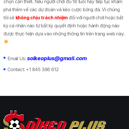
chọn cần thiết. Nếu người chơi đủ 18 tuổi hãy tiếp tục khám
phá thêm về các dự đoán và kèo cược bóng đá. Vì chúng
tôi sẽ
không chịu trách nhiệm
đối với người chơi hoặc bất
kỳ cá nhân nào từ bất kỳ quyết định hoặc hành động nào
được thực hiện dựa vào những thông tin trên trang web này.
soikeoplus@gmail.com
Email Us:
Contact:
+1 845 366 612