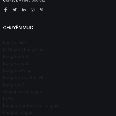
Contact:
+1 845 366 612
CHUYÊN MỤC
Bạn Có Biết
Bí Quyết Thắng Cược
Bóng Đá Anh
Bóng Đá Đức
Bóng Đá Pháp
Bóng Đá Tây Ban Nha
Bóng Đá Ý
Champions League
EURO
Europa Conference League
Europa League