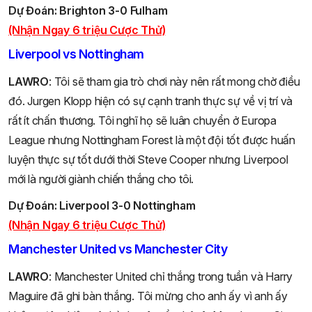
Dự Đoán:
Brighton 3-0 Fulham
(Nhận Ngay 6 triệu Cược Thử)
Liverpool vs Nottingham
LAWRO
: Tôi sẽ tham gia trò chơi này nên rất mong chờ điều
đó. Jurgen Klopp hiện có sự cạnh tranh thực sự về vị trí và
rất ít chấn thương. Tôi nghĩ họ sẽ luân chuyển ở Europa
League nhưng Nottingham Forest là một đội tốt được huấn
luyện thực sự tốt dưới thời Steve Cooper nhưng Liverpool
mới là người giành chiến thắng cho tôi.
Dự Đoán:
Liverpool 3-0 Nottingham
(Nhận Ngay 6 triệu Cược Thử)
Manchester United vs Manchester City
LAWRO
: Manchester United chỉ thắng trong tuần và Harry
Maguire đã ghi bàn thắng. Tôi mừng cho anh ấy vì anh ấy