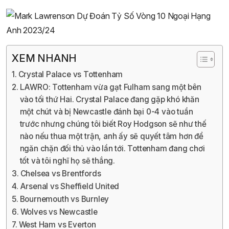
XEM NHANH
Crystal Palace vs Tottenham
LAWRO: Tottenham vừa gạt Fulham sang một bên
vào tối thứ Hai. Crystal Palace đang gặp khó khăn
một chút và bị Newcastle đánh bại 0-4 vào tuần
trước nhưng chúng tôi biết Roy Hodgson sẽ như thế
nào nếu thua một trận, anh ấy sẽ quyết tâm hơn để
ngăn chặn đối thủ vào lần tới. Tottenham đang chơi
tốt và tôi nghĩ họ sẽ thắng.
Chelsea vs Brentfords
Arsenal vs Sheffield United
Bournemouth vs Burnley
Wolves vs Newcastle
West Ham vs Everton