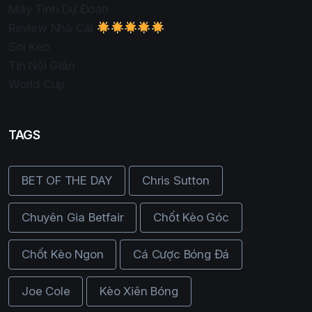
Máy Tính Dự Đoán
Review Nhà Cái
Soi Kèo
Tin Nội Gián
World Cup
TAGS
BET OF THE DAY
Chris Sutton
Chuyên Gia Betfair
Chốt Kèo Góc
Chốt Kèo Ngon
Cá Cược Bóng Đá
Joe Cole
Kèo Xiên Bóng