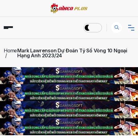
Home
Mark Lawrenson Dự Đoán Tỷ Số Vòng 10 Ngoại
Hạng Anh 2023/24