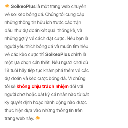
SoikeoPlus
là một trang web chuyên
về soi kèo bóng đá. Chúng tôi cung cấp
những thông tin hữu ích trước các trận
đấu như dự đoán kết quả, thống kê, và
những gợi ý về cách đặt cược. Nếu bạn là
người yêu thích bóng đá và muốn tìm hiểu
về các kèo cược thì
SoikeoPlus
chính là
một lựa chọn cần thiết. Nếu người chơi đủ
18 tuổi hãy tiếp tục khám phá thêm về các
dự đoán và kèo cược bóng đá. Vì chúng
tôi sẽ
không chịu trách nhiệm
đối với
người chơi hoặc bất kỳ cá nhân nào từ bất
kỳ quyết định hoặc hành động nào được
thực hiện dựa vào những thông tin trên
trang web này.