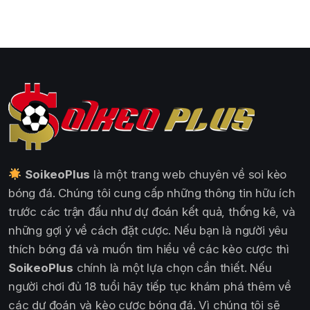
SoikeoPlus
là một trang web chuyên về soi kèo
bóng đá. Chúng tôi cung cấp những thông tin hữu ích
trước các trận đấu như dự đoán kết quả, thống kê, và
những gợi ý về cách đặt cược. Nếu bạn là người yêu
thích bóng đá và muốn tìm hiểu về các kèo cược thì
SoikeoPlus
chính là một lựa chọn cần thiết. Nếu
người chơi đủ 18 tuổi hãy tiếp tục khám phá thêm về
các dự đoán và kèo cược bóng đá. Vì chúng tôi sẽ