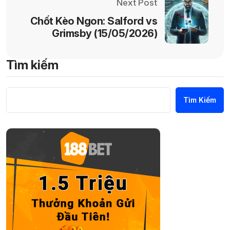
Next Post
Chốt Kèo Ngon: Salford vs
Grimsby (15/05/2026)
Tìm kiếm
Tìm Kiếm