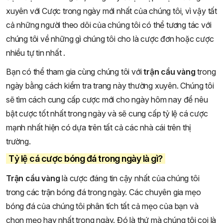
xuyên với Cược trong ngày mới nhất của chúng tôi, vì vậy tất
cả những người theo dõi của chúng tôi có thể tương tác với
chúng tôi về những gì chúng tôi cho là cược đơn hoặc cược
nhiều tự tin nhất .
Bạn có thể tham gia cùng chúng tôi với
trận cầu vàng
trong
ngày bằng cách kiểm tra trang này thường xuyên. Chúng tôi
sẽ tìm cách cung cấp cược mới cho ngày hôm nay để nêu
bật cược tốt nhất trong ngày và sẽ cung cấp tỷ lệ cá cược
mạnh nhất hiện có dựa trên tất cả các nhà cái trên thị
trường.
Tỷ lệ cá cược bóng đá trong ngày là gì?
Trận cầu vàng
là cược đáng tin cậy nhất của chúng tôi
trong các trận bóng đá trong ngày. Các chuyên gia mẹo
bóng đá của chúng tôi phân tích tất cả mẹo của bạn và
chọn mẹo hay nhất trong ngày. Đó là thứ mà chúng tôi coi là