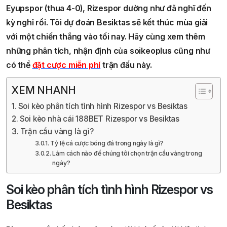
Eyupspor (thua 4-0), Rizespor dường như đã nghĩ đến
kỳ nghỉ rồi. Tôi dự đoán Besiktas sẽ kết thúc mùa giải
với một chiến thắng vào tối nay. Hãy
cùng xem thêm
những phân tích, nhận định của soikeoplus cũng như
có thể
đặt cược miễn phí
trận đấu này.
XEM NHANH
Soi kèo phân tích tình hình Rizespor vs Besiktas
Soi kèo nhà cái 188BET Rizespor vs Besiktas
Trận cầu vàng là gì?
Tỷ lệ cá cược bóng đá trong ngày là gì?
Làm cách nào để chúng tôi chọn trận cầu vàng trong
ngày?
Soi kèo phân tích tình hình Rizespor vs
Besiktas