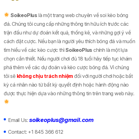
SoikeoPlus
là một trang web chuyên về soi kèo bóng
đá. Chúng tôi cung cấp những thông tin hữu ích trước các
trận đấu như dự đoán kết quả, thống kê, và những gợi ý về
cách đặt cược. Nếu bạn là người yêu thích bóng đá và muốn
tìm hiểu về các kèo cược thì
SoikeoPlus
chính là một lựa
chọn cần thiết. Nếu người chơi đủ 18 tuổi hãy tiếp tục khám
phá thêm về các dự đoán và kèo cược bóng đá. Vì chúng
tôi sẽ
không chịu trách nhiệm
đối với người chơi hoặc bất
kỳ cá nhân nào từ bất kỳ quyết định hoặc hành động nào
được thực hiện dựa vào những thông tin trên trang web này.
soikeoplus@gmail.com
Email Us:
Contact:
+1 845 366 612