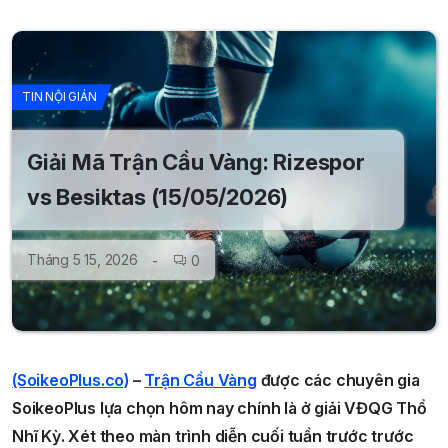
TIN NỘI GIÁN
Giải Mã Trận Cầu Vàng: Rizespor
vs Besiktas (15/05/2026)
Tháng 5 15, 2026
0
(SoikeoPlus.co)
–
Trận Cầu Vàng
được các chuyên gia
SoikeoPlus lựa chọn hôm nay chính là ở giải VĐQG Thổ
Nhĩ Kỳ. Xét theo màn trình diễn cuối tuần trước trước