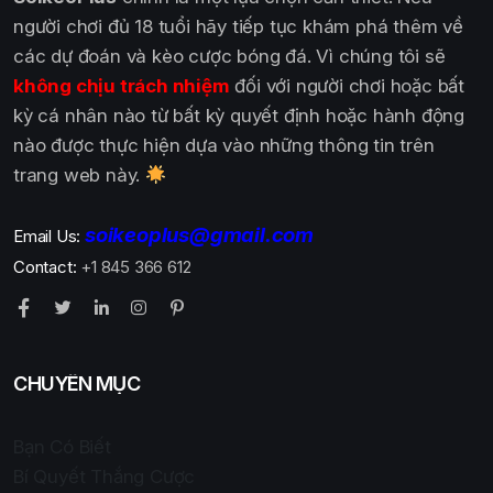
người chơi đủ 18 tuổi hãy tiếp tục khám phá thêm về
các dự đoán và kèo cược bóng đá. Vì chúng tôi sẽ
không chịu trách nhiệm
đối với người chơi hoặc bất
kỳ cá nhân nào từ bất kỳ quyết định hoặc hành động
nào được thực hiện dựa vào những thông tin trên
trang web này.
soikeoplus@gmail.com
Email Us:
Contact:
+1 845 366 612
CHUYÊN MỤC
Bạn Có Biết
Bí Quyết Thắng Cược