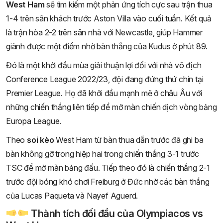
West Ham
sẽ tìm kiếm một phản ứng tích cực sau trận thua
1-4 trên sân khách trước Aston Villa vào cuối tuần. Kết quả
là trận hòa 2-2 trên sân nhà với Newcastle, giúp Hammer
giành được một điểm nhờ bàn thắng của Kudus ở phút 89.
Đó là một khởi đầu mùa giải thuận lợi đối với nhà vô địch
Conference League 2022/23, đội đang đứng thứ chín tại
Premier League. Họ đã khởi đầu mạnh mẽ ở châu Âu với
những chiến thắng liên tiếp để mở màn chiến dịch vòng bảng
Europa League.
Theo
soi kèo
West Ham từ bàn thua dẫn trước đã ghi ba
bàn không gỡ trong hiệp hai trong chiến thắng 3-1 trước
TSC để mở màn bảng đấu. Tiếp theo đó là chiến thắng 2-1
trước đội bóng khó chơi Freiburg ở Đức nhờ các bàn thắng
của Lucas Paqueta và Nayef Aguerd.
Thành tích đối đầu của Olympiacos vs