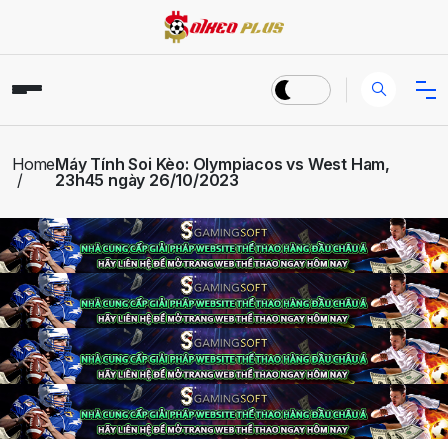
Home
Máy Tính Soi Kèo: Olympiacos vs West Ham,
23h45 ngày 26/10/2023