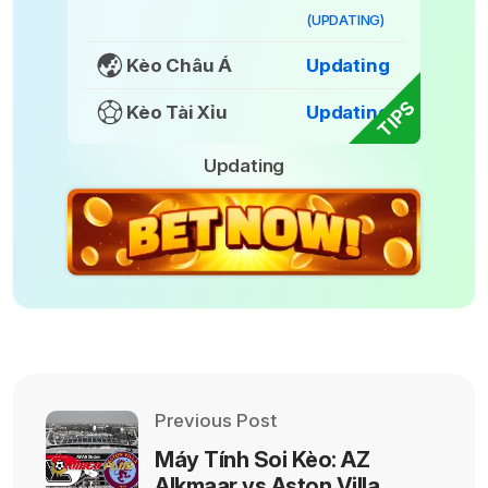
(UPDATING)
Kèo Châu Á
Updating
TIPS
Kèo Tài Xỉu
Updating
Updating
Previous Post
Máy Tính Soi Kèo: AZ
Alkmaar vs Aston Villa,