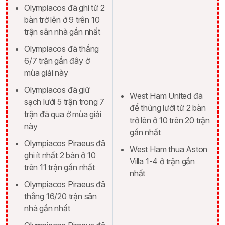
Olympiacos đã ghi từ 2
bàn trở lên ở 9 trên 10
trận sân nhà gần nhất
Olympiacos đã thắng
6/7 trận gần đây ở
mùa giải này
Olympiacos đã giữ
West Ham United đã
sạch lưới 5 trận trong 7
để thủng lưới từ 2 bàn
trận đã qua ở mùa giải
trở lên ở 10 trên 20 trận
này
gần nhất
Olympiacos Piraeus đã
West Ham thua Aston
ghi ít nhất 2 bàn ở 10
Villa 1-4 ở trận gần
trên 11 trận gần nhất
nhất
Olympiacos Piraeus đã
thắng 16/20 trận sân
nhà gần nhất