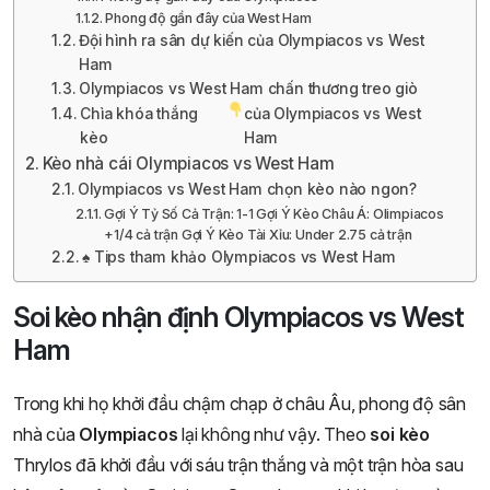
Phong độ gần đây của West Ham
Đội hình ra sân dự kiến của Olympiacos vs West
Ham
Olympiacos vs West Ham chấn thương treo giò
Chìa khóa thắng
của Olympiacos vs West
kèo
Ham
Kèo nhà cái Olympiacos vs West Ham
Olympiacos vs West Ham chọn kèo nào ngon?
Gợi Ý Tỷ Số Cả Trận: 1-1 Gợi Ý Kèo Châu Á: Olimpiacos
+1/4 cả trận Gợi Ý Kèo Tài Xỉu: Under 2.75 cả trận
♠ Tips tham khảo Olympiacos vs West Ham
Soi kèo nhận định Olympiacos vs West
Ham
Trong khi họ khởi đầu chậm chạp ở châu Âu, phong độ sân
nhà của
Olympiacos
lại không như vậy. Theo
soi kèo
Thrylos đã khởi đầu với sáu trận thắng và một trận hòa sau