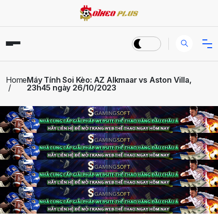
Home
Máy Tính Soi Kèo: AZ Alkmaar vs Aston Villa,
23h45 ngày 26/10/2023