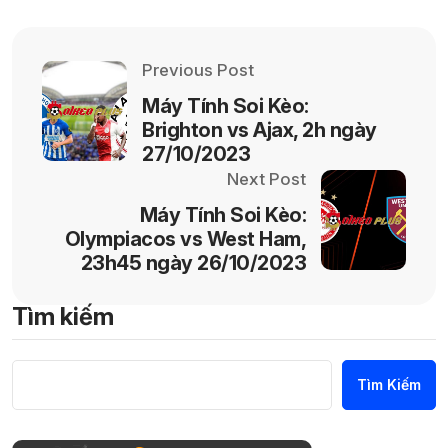
Previous Post
Máy Tính Soi Kèo:
Brighton vs Ajax, 2h ngày
27/10/2023
Next Post
Máy Tính Soi Kèo:
Olympiacos vs West Ham,
23h45 ngày 26/10/2023
Tìm kiếm
Tìm Kiếm