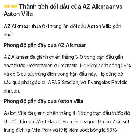
Thành tích đối đầu của AZ Alkmaar vs
Aston Villa
AZ Alkmaar
thua 0-1 trong lần đối đầu
Aston Villa
gần
nhất.
Phong độ gần đây của AZ Alkmaar
AZ Alkmaar đã giành chiến thắng 3-0 trong trận đấu gần
nhất trước Heerenveen ở Eredivisie. Họ kiểm soát bóng 59%
và có 3 cú sút trúng đích trong trận đấu này. Họ cũng có
sáu quả phạt góc tại AFAS Stadion, với Evangelos Pavlidis
ghi bàn.
Phong độ gần đây của Aston Villa
Aston Villa đã giành chiến thắng 4-1 trong trận đấu trước đó
khi đối đầu với West Ham ở Premier League. Họ có 7 cú sút
trúng đích tại Villa Park và tỷ lệ kiểm soát bóng là 59%.