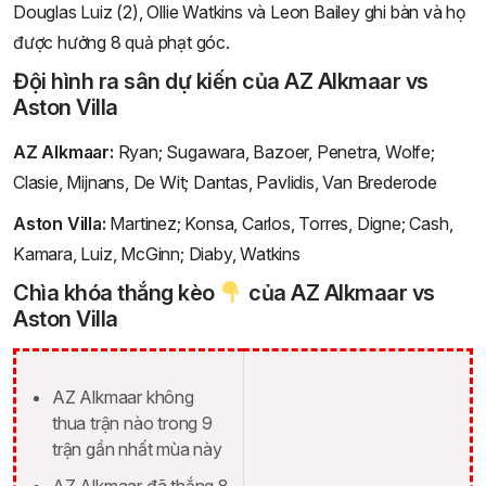
Douglas Luiz (2), Ollie Watkins và Leon Bailey ghi bàn và họ
được hưởng 8 quả phạt góc.
Đội hình ra sân dự kiến của AZ Alkmaar vs
Aston Villa
AZ Alkmaar:
Ryan; Sugawara, Bazoer, Penetra, Wolfe;
Clasie, Mijnans, De Wit; Dantas, Pavlidis, Van Brederode
Aston Villa:
Martinez; Konsa, Carlos, Torres, Digne; Cash,
Kamara, Luiz, McGinn; Diaby, Watkins
Chìa khóa thắng kèo
của AZ Alkmaar vs
Aston Villa
AZ Alkmaar không
thua trận nào trong 9
trận gần nhất mùa này