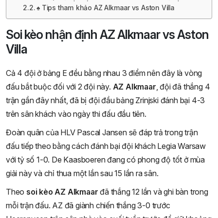
♠ Tips tham khảo AZ Alkmaar vs Aston Villa
Soi kèo nhận định AZ Alkmaar vs Aston
Villa
Cả 4 đội ở bảng E đều bằng nhau 3 điểm nên đây là vòng
đấu bắt buộc đối với 2 đội này.
AZ Alkmaar
, đội đã thắng 4
trận gần đây nhất, đã bị đội đầu bảng Zrinjski đánh bại 4-3
trên sân khách vào ngày thi đấu đầu tiên.
Đoàn quân của HLV Pascal Jansen sẽ đáp trả trong trận
đấu tiếp theo bằng cách đánh bại đội khách Legia Warsaw
với tỷ số 1-0. De Kaasboeren đang có phong độ tốt ở mùa
giải này và chỉ thua một lần sau 15 lần ra sân.
Theo
soi kèo AZ Alkmaar
đã thắng 12 lần và ghi bàn trong
mỗi trận đấu. AZ đã giành chiến thắng 3-0 trước