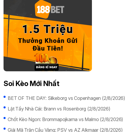
Soi Kèo Mới Nhất
BET OF THE DAY: Silkeborg vs Copenhagen (2/8/2026)
Lật Tẩy Nhà Cái: Brann vs Rosenborg (2/8/2026)
Chốt Kèo Ngon: Brommapojkarna vs Malmo (2/8/2026)
Giải Mã Trận Cầu Vàng: PSV vs AZ Alkmaar (2/8/2026)