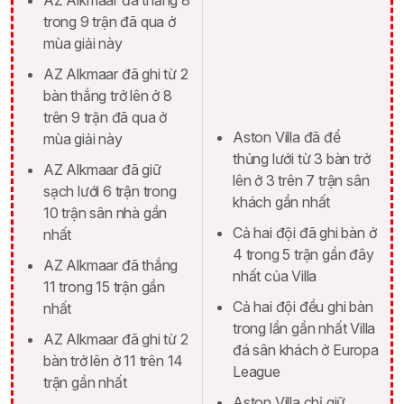
AZ Alkmaar đã thắng 8
trong 9 trận đã qua ở
mùa giải này
AZ Alkmaar đã ghi từ 2
bàn thắng trở lên ở 8
trên 9 trận đã qua ở
Aston Villa đã để
mùa giải này
thủng lưới từ 3 bàn trở
AZ Alkmaar đã giữ
lên ở 3 trên 7 trận sân
sạch lưới 6 trận trong
khách gần nhất
10 trận sân nhà gần
Cả hai đội đã ghi bàn ở
nhất
4 trong 5 trận gần đây
AZ Alkmaar đã thắng
nhất của Villa
11 trong 15 trận gần
Cả hai đội đều ghi bàn
nhất
trong lần gần nhất Villa
AZ Alkmaar đã ghi từ 2
đá sân khách ở Europa
bàn trở lên ở 11 trên 14
League
trận gần nhất
Aston Villa chỉ giữ