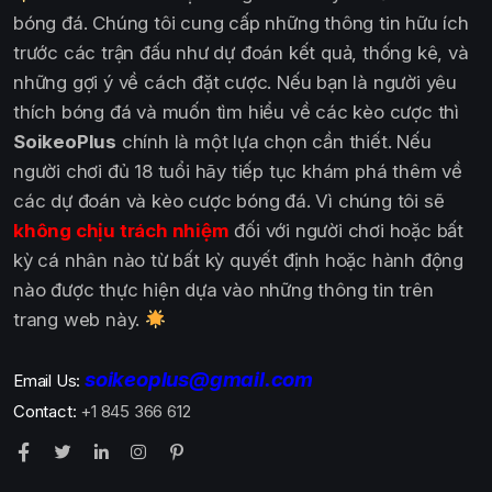
bóng đá. Chúng tôi cung cấp những thông tin hữu ích
trước các trận đấu như dự đoán kết quả, thống kê, và
những gợi ý về cách đặt cược. Nếu bạn là người yêu
thích bóng đá và muốn tìm hiểu về các kèo cược thì
SoikeoPlus
chính là một lựa chọn cần thiết. Nếu
người chơi đủ 18 tuổi hãy tiếp tục khám phá thêm về
các dự đoán và kèo cược bóng đá. Vì chúng tôi sẽ
không chịu trách nhiệm
đối với người chơi hoặc bất
kỳ cá nhân nào từ bất kỳ quyết định hoặc hành động
nào được thực hiện dựa vào những thông tin trên
trang web này.
soikeoplus@gmail.com
Email Us:
Contact:
+1 845 366 612