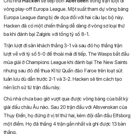
Chủ nhà
Hacken
sẽ tiếp đón
Aberdeen
trong trận lượt đi
vòng play-off Europa League. Một suất tham dự vòng bảng
Europa League đang bị đe dọa đối với hai câu lạc bộ này.
Hacken đã có một chiến thắng dễ dàng ở vòng sơ loại thứ
ba khi đánh bại Zalgiris với tổng tỷ số 8-1.
Trận lượt đi sân khách thắng 3-1 và sau đó họ thắng trận
lượt về với tỷ số 5-0 để thoải mái đi tiếp. The Wasps bắt đầu
mùa giải ở Champions League khi đánh bại The New Saints
nhưng sau đó để thua Kl từ Quần đảo Faroe trên loạt sút
luân lưu dù dẫn trước 2-1 và 3-2. Hacken sẽ tìm cách tạo
nên lịch sử từ trận đấu này.
Chủ nhà chưa bao giờ vượt qua được vòng bảng của bất kỳ
giải đấu châu Âu nào. Sau 20 trận đấu với Allsvenskan của
Thụy Điển, họ đứng ở vị trí thứ hai, kém đội dẫn đầu Elfsborg
một điểm. Họ đã thắng 4 trận gần nhất và ghi được 13 bàn
thắng.