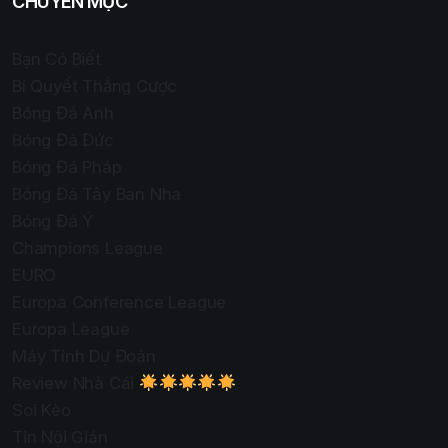
CHUYÊN MỤC
Bạn Có Biết
Bí Quyết Thắng Cược
Bóng Đá Anh
Bóng Đá Đức
Bóng Đá Pháp
Bóng Đá Tây Ban Nha
Bóng Đá Ý
Champions League
EURO
Europa Conference League
Europa League
Máy Tính Dự Đoán
Review Nhà Cái
Soi Kèo
Tin Nội Gián