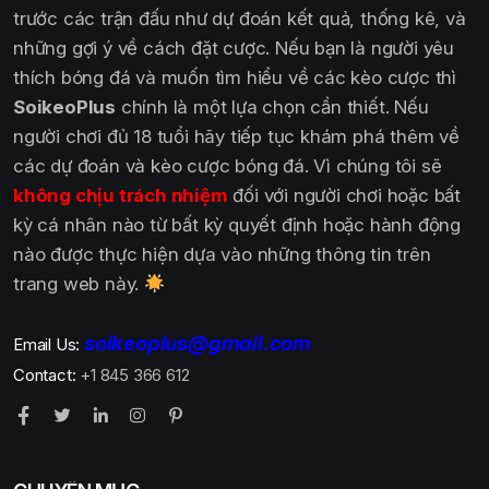
trước các trận đấu như dự đoán kết quả, thống kê, và
những gợi ý về cách đặt cược. Nếu bạn là người yêu
thích bóng đá và muốn tìm hiểu về các kèo cược thì
SoikeoPlus
chính là một lựa chọn cần thiết. Nếu
người chơi đủ 18 tuổi hãy tiếp tục khám phá thêm về
các dự đoán và kèo cược bóng đá. Vì chúng tôi sẽ
không chịu trách nhiệm
đối với người chơi hoặc bất
kỳ cá nhân nào từ bất kỳ quyết định hoặc hành động
nào được thực hiện dựa vào những thông tin trên
trang web này.
soikeoplus@gmail.com
Email Us:
Contact:
+1 845 366 612