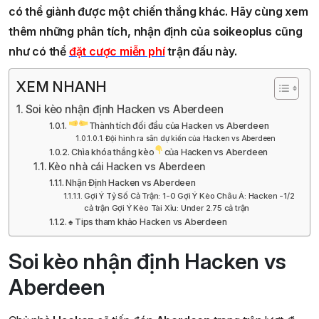
có thể giành được một chiến thắng khác. Hãy cùng xem
thêm những phân tích, nhận định của soikeoplus cũng
như có thể
đặt cược miễn phí
trận đấu này.
XEM NHANH
Soi kèo nhận định Hacken vs Aberdeen
Thành tích đối đầu của Hacken vs Aberdeen
Đội hình ra sân dự kiến của Hacken vs Aberdeen
Chìa khóa thắng kèo
của Hacken vs Aberdeen
Kèo nhà cái Hacken vs Aberdeen
Nhận Định Hacken vs Aberdeen
Gợi Ý Tỷ Số Cả Trận: 1-0 Gợi Ý Kèo Châu Á: Hacken -1/2
cả trận Gợi Ý Kèo Tài Xỉu: Under 2.75 cả trận
♠ Tips tham khảo Hacken vs Aberdeen
Soi kèo nhận định Hacken vs
Aberdeen