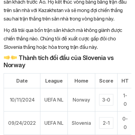
sân khách trước Áo. Họ kết thúc vòng bảng bằng trận đấu
trên sân nhà với Kazakhstan và sẽ mong đợi chiến thắng
sau hai trận thắng trên sân nhà trong vòng bảng này.
Họ đã trải qua bốn trận sân khách mà không giành được
chiến thắng nào. Chúng tôi đề xuất cược gấp đôi cho
Slovenia thắng hoặc hòa trong trận đấu này.
Thành tích đối đầu của Slovenia vs
Norway
Date
League
Home
Score
HT
1-
10/11/2024
UEFA NL
Norway
3-0
0
0-
09/24/2022
UEFA NL
Slovenia
2-1
0