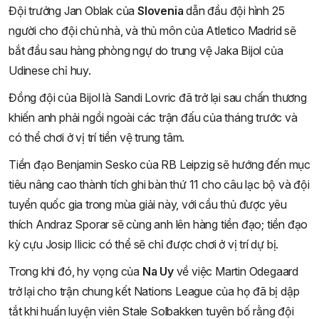
Đội trưởng Jan Oblak của
Slovenia
dẫn đầu đội hình 25
người cho đội chủ nhà, và thủ môn của Atletico Madrid sẽ
bắt đầu sau hàng phòng ngự do trung vệ Jaka Bijol của
Udinese chỉ huy.
Đồng đội của Bijol là Sandi Lovric đã trở lại sau chấn thương
khiến anh phải ngồi ngoài các trận đấu của tháng trước và
có thể chơi ở vị trí tiền vệ trung tâm.
Tiền đạo Benjamin Sesko của RB Leipzig sẽ hướng đến mục
tiêu nâng cao thành tích ghi bàn thứ 11 cho câu lạc bộ và đội
tuyển quốc gia trong mùa giải này, với cầu thủ được yêu
thích Andraz Sporar sẽ cùng anh lên hàng tiền đạo; tiền đạo
kỳ cựu Josip Ilicic có thể sẽ chỉ được chơi ở vị trí dự bị.
Trong khi đó, hy vọng của
Na Uy
về việc Martin Odegaard
trở lại cho trận chung kết Nations League của họ đã bị dập
tắt khi huấn luyện viên Stale Solbakken tuyên bố rằng đội