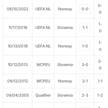
0-
06/10/2022
UEFA NL
Norway
0-0
0
1-
11/17/2018
UEFA NL
Slovenia
1-1
0
1-
10/13/2018
UEFA NL
Norway
1-0
0
2-
10/12/2013
WCPEU
Slovenia
3-0
0
09/12/2012
WCPEU
Norway
2-1
1-1
09/04/2005
Qualifier
Slovenia
2-3
1-2