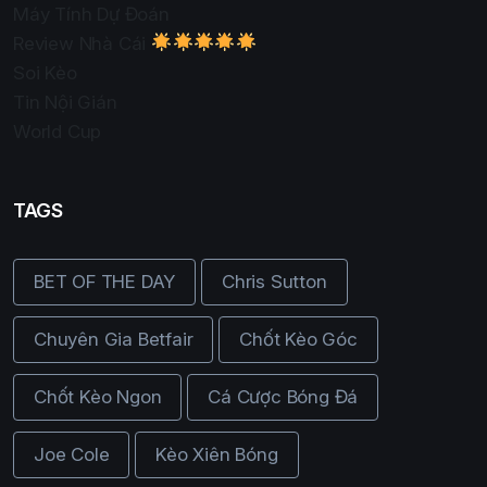
Máy Tính Dự Đoán
Review Nhà Cái
Soi Kèo
Tin Nội Gián
World Cup
TAGS
BET OF THE DAY
Chris Sutton
Chuyên Gia Betfair
Chốt Kèo Góc
Chốt Kèo Ngon
Cá Cược Bóng Đá
Joe Cole
Kèo Xiên Bóng