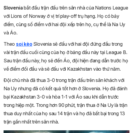
Slovenia
bắt đầu trận đấu trên sân nhà của Nations League
với Lions of Norway ở vị trí play-off trụ hạng. Họ có bảy
điểm, cùng số điểm với hai đội xếp trên họ, cụ thể là Na Uy
và Áo.
Theo
soi kèo
Slovenia sẽ đấu với hai đội đứng đầu trong
vài trận đấu cuối cùng của họ ở bảng đấu này tại League B.
Sau trận đấu này, họ sẽ đến Áo, đội hiện đang dẫn trước họ
về điểm đối đầu và sẽ đấu với Kazakhstan vào thứ năm.
Đội chủ nhà đã thua 3-0 trong trận đấu trên sân khách với
Na Uy nhưng đã có kết quả tốt hơn ở Slovenia. Họ đã đánh
bại Kazakhstan 3-0 và hòa 1-1 với Áo sau khi dẫn trước
trong hiệp một. Trong hơn 90 phút, trận thua ở Na Uy là trận
thua duy nhất của họ sau 14 trận và họ đã bất bại trong 13
trận gần nhất trên sân nhà.