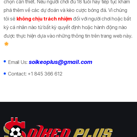
chọn cần thiết. Nếu người chơi đủ 18 tuổi hãy tiếp tục khám
phá thêm về các dự đoán và kèo cược bóng đá. Vì chúng
tôi sẽ
không chịu trách nhiệm
đối với người chơi hoặc bất
kỳ cá nhân nào từ bất kỳ quyết định hoặc hành động nào
được thực hiện dựa vào những thông tin trên trang web này.
soikeoplus@gmail.com
Email Us:
Contact:
+1 845 366 612