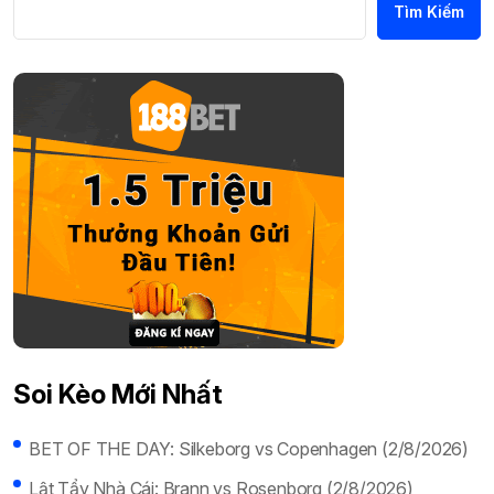
Tìm Kiếm
Soi Kèo Mới Nhất
BET OF THE DAY: Silkeborg vs Copenhagen (2/8/2026)
Lật Tẩy Nhà Cái: Brann vs Rosenborg (2/8/2026)