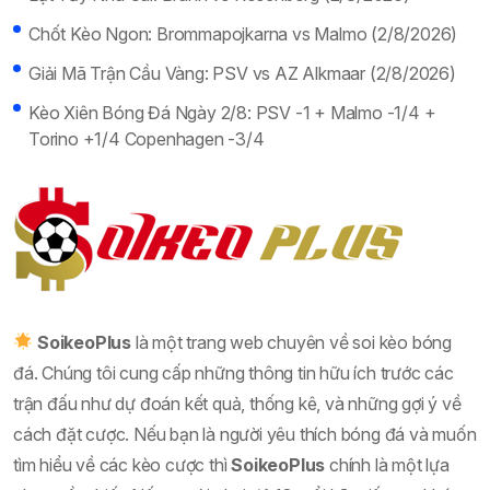
Chốt Kèo Ngon: Brommapojkarna vs Malmo (2/8/2026)
Giải Mã Trận Cầu Vàng: PSV vs AZ Alkmaar (2/8/2026)
Kèo Xiên Bóng Đá Ngày 2/8: PSV -1 + Malmo -1/4 +
Torino +1/4 Copenhagen -3/4
SoikeoPlus
là một trang web chuyên về soi kèo bóng
đá. Chúng tôi cung cấp những thông tin hữu ích trước các
trận đấu như dự đoán kết quả, thống kê, và những gợi ý về
cách đặt cược. Nếu bạn là người yêu thích bóng đá và muốn
tìm hiểu về các kèo cược thì
SoikeoPlus
chính là một lựa