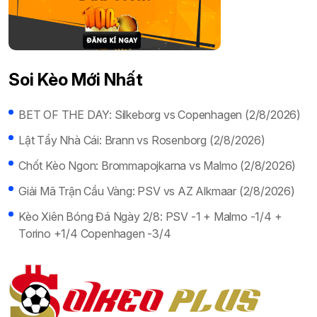
Soi Kèo Mới Nhất
BET OF THE DAY: Silkeborg vs Copenhagen (2/8/2026)
Lật Tẩy Nhà Cái: Brann vs Rosenborg (2/8/2026)
Chốt Kèo Ngon: Brommapojkarna vs Malmo (2/8/2026)
Giải Mã Trận Cầu Vàng: PSV vs AZ Alkmaar (2/8/2026)
Kèo Xiên Bóng Đá Ngày 2/8: PSV -1 + Malmo -1/4 +
Torino +1/4 Copenhagen -3/4