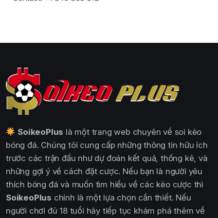
SoikeoPlus
là một trang web chuyên về soi kèo
bóng đá. Chúng tôi cung cấp những thông tin hữu ích
trước các trận đấu như dự đoán kết quả, thống kê, và
những gợi ý về cách đặt cược. Nếu bạn là người yêu
thích bóng đá và muốn tìm hiểu về các kèo cược thì
SoikeoPlus
chính là một lựa chọn cần thiết. Nếu
người chơi đủ 18 tuổi hãy tiếp tục khám phá thêm về