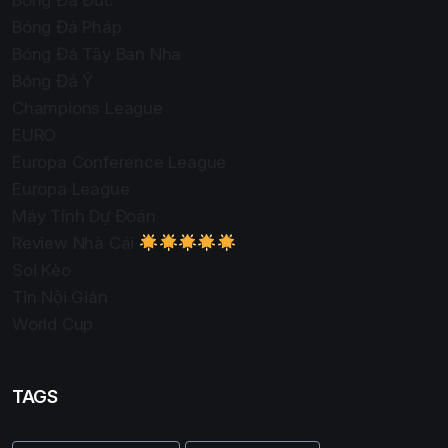
Bóng Đá Đức
Bóng Đá Pháp
Bóng Đá Tây Ban Nha
Bóng Đá Ý
Champions League
EURO
Europa Conference League
Europa League
Máy Tính Dự Đoán
Review Nhà Cái
Soi Kèo
Tin Nội Gián
World Cup
TAGS