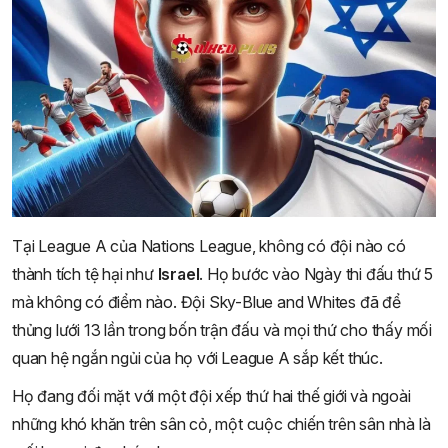
Tại League A của Nations League, không có đội nào có
thành tích tệ hại như
Israel
. Họ bước vào Ngày thi đấu thứ 5
mà không có điểm nào. Đội Sky-Blue and Whites đã để
thủng lưới 13 lần trong bốn trận đấu và mọi thứ cho thấy mối
quan hệ ngắn ngủi của họ với League A sắp kết thúc.
Họ đang đối mặt với một đội xếp thứ hai thế giới và ngoài
những khó khăn trên sân cỏ, một cuộc chiến trên sân nhà là