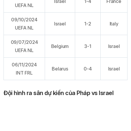
Israel
1-4
France
UEFA NL
09/10/2024
Israel
1-2
Italy
UEFA NL
09/07/2024
Belgium
3-1
Israel
UEFA NL
06/11/2024
Belarus
0-4
Israel
INT FRL
Đội hình ra sân dự kiến của Pháp vs Israel