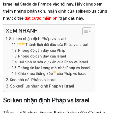
Israel tại Stade de France vào tối nay. Hãy cùng xem
thêm những phân tích, nhận định của soikeoplus cũng
như có thể
đặt cược miễn phí
trận đấu này.
XEM NHANH
Soi kèo nhận định Pháp vs Israel
Thành tích đối đầu của Pháp vs Israel
Phong độ gần đây của Pháp
Phong độ gần đây của Israel
Đội hình ra sân dự kiến của Pháp vs Israel
Thông tin lực lượng mới nhất Pháp vs Israel
Chìa khóa thắng kèo
của Pháp vs Israel
Kèo nhà cái Pháp vs Israel
SoikeoPlus nhận định Pháp vs Israel
Soi kèo nhận định Pháp vs Israel
Tối nay tại Stade de France,
Pháp
sẽ chào đón đội mới ra