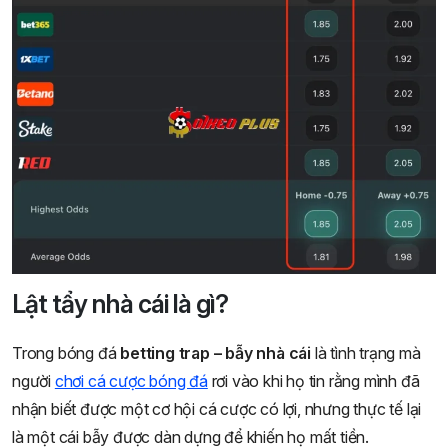
Lật tẩy nhà cái là gì?
Trong bóng đá
betting trap – bẫy nhà cái
là tình trạng mà
người
chơi cá cược bóng đá
rơi vào khi họ tin rằng mình đã
nhận biết được một cơ hội cá cược có lợi, nhưng thực tế lại
là một cái bẫy được dàn dựng để khiến họ mất tiền.