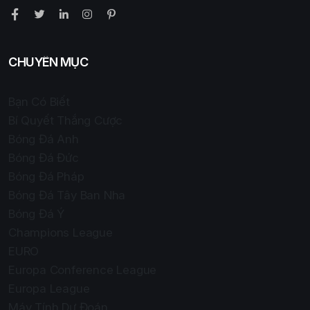
CHUYÊN MỤC
Bạn Có Biết
Bí Quyết Thắng Cược
Bóng Đá Anh
Bóng Đá Đức
Bóng Đá Pháp
Bóng Đá Tây Ban Nha
Bóng Đá Ý
Champions League
EURO
Europa Conference League
Europa League
Máy Tính Dự Đoán