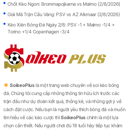
Chốt Kèo Ngon: Brommapojkarna vs Malmo (2/8/2026)
Giải Mã Trận Cầu Vàng: PSV vs AZ Alkmaar (2/8/2026)
Kèo Xiên Bóng Đá Ngày 2/8: PSV -1 + Malmo -1/4 +
Torino +1/4 Copenhagen -3/4
SoikeoPlus
là một trang web chuyên về soi kèo bóng
đá. Chúng tôi cung cấp những thông tin hữu ích trước các
trận đấu như dự đoán kết quả, thống kê, và những gợi ý về
cách đặt cược. Nếu bạn là người yêu thích bóng đá và muốn
tìm hiểu về các kèo cược thì
SoikeoPlus
chính là một lựa
chọn cần thiết. Nếu người chơi đủ 18 tuổi hãy tiếp tục khám