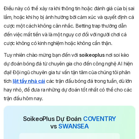
Điều này có thể xảy ra khi thông tin hoặc đánh giá của bị sai
lầm, hoặc khi họ bị ảnh hưởng bởi cảm xúc và quyết định cá
cược một cách không cân nhắc. Betting trap thường dẫn
đến việc mất tiền và là một nguy cơ đối với người chơi cá
cược không có kinh nghiệm hoặc không cẩn thận.
Tuy nhiên chào mừng bạn đến với
soikeoplus
nơi soi kèo
dự đoán bóng đá từ chuyên gia cho đến công nghệ AI hiện
đại! Đội ngũ chuyên gia tư vấn tận tâm của chúng tôi phân
tích
lật tẩy nhà cái
các trận đấu bóng đá trong tuần, dù lớn
hay nhỏ, để đưa ra những dự đoán tốt nhất có thể cho các
trận đấu hôm nay.
SoikeoPlus Dự Đoán
COVENTRY
vs
SWANSEA