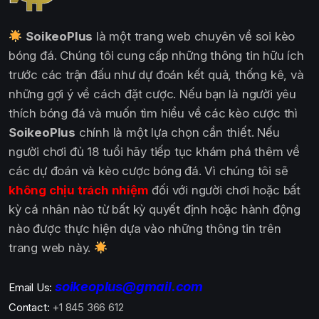
SoikeoPlus
là một trang web chuyên về soi kèo
bóng đá. Chúng tôi cung cấp những thông tin hữu ích
trước các trận đấu như dự đoán kết quả, thống kê, và
những gợi ý về cách đặt cược. Nếu bạn là người yêu
thích bóng đá và muốn tìm hiểu về các kèo cược thì
SoikeoPlus
chính là một lựa chọn cần thiết. Nếu
người chơi đủ 18 tuổi hãy tiếp tục khám phá thêm về
các dự đoán và kèo cược bóng đá. Vì chúng tôi sẽ
không chịu trách nhiệm
đối với người chơi hoặc bất
kỳ cá nhân nào từ bất kỳ quyết định hoặc hành động
nào được thực hiện dựa vào những thông tin trên
trang web này.
soikeoplus@gmail.com
Email Us:
Contact:
+1 845 366 612