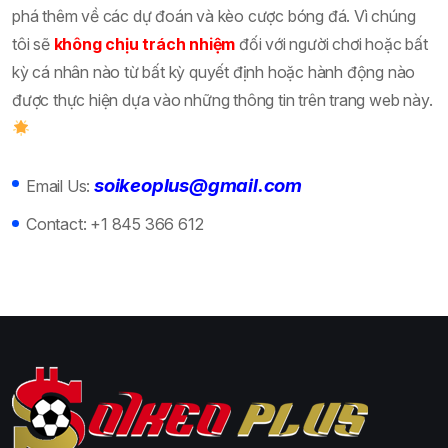
phá thêm về các dự đoán và kèo cược bóng đá. Vì chúng
tôi sẽ
không chịu trách nhiệm
đối với người chơi hoặc bất
kỳ cá nhân nào từ bất kỳ quyết định hoặc hành động nào
được thực hiện dựa vào những thông tin trên trang web này.
soikeoplus@gmail.com
Email Us:
Contact:
+1 845 366 612