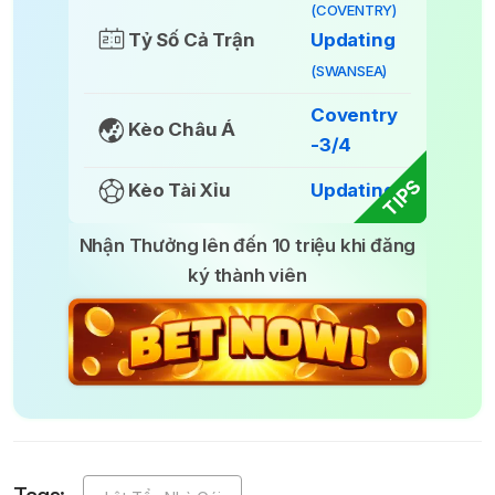
(COVENTRY)
Tỷ Số Cả Trận
Updating
(SWANSEA)
Coventry
Kèo Châu Á
-3/4
TIPS
Kèo Tài Xỉu
Updating
Nhận Thưởng lên đến 10 triệu khi đăng
ký thành viên