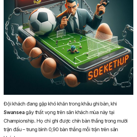
Đội khách đang gặp khó khăn trong khâu ghi bàn, khi
Swansea
gây thất vọng trên sân khách mùa này tại
Championship. Họ chỉ ghi được chín bàn thắng trong mười
trận đấu – trung bình 0,90 bàn thắng mỗi trận trên sân