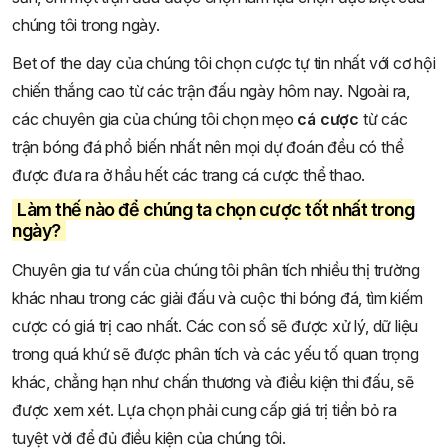
chúng tôi trong ngày.
Bet of the day của chúng tôi chọn cược tự tin nhất với cơ hội
chiến thắng cao từ các trận đấu ngày hôm nay. Ngoài ra,
các chuyên gia của chúng tôi chọn mẹo
cá cược
từ các
trận bóng đá phổ biến nhất nên mọi dự đoán đều có thể
được đưa ra ở hầu hết các trang cá cược thể thao.
Làm thế nào để chúng ta chọn cược tốt nhất trong
ngày?
Chuyên gia tư vấn của chúng tôi phân tích nhiều thị trường
khác nhau trong các giải đấu và cuộc thi bóng đá, tìm kiếm
cược có giá trị cao nhất. Các con số sẽ được xử lý, dữ liệu
trong quá khứ sẽ được phân tích và các yếu tố quan trọng
khác, chẳng hạn như chấn thương và điều kiện thi đấu, sẽ
được xem xét. Lựa chọn phải cung cấp giá trị tiền bỏ ra
tuyệt vời để đủ điều kiện của chúng tôi.