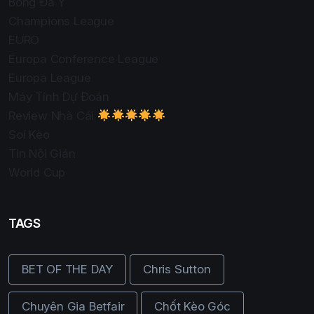
Bóng Đá Ý
Champions League
EURO
Europa Conference League
Europa League
Máy Tính Dự Đoán
Review Nhà Cái
Soi Kèo
Tin Nội Gián
World Cup
TAGS
BET OF THE DAY
Chris Sutton
Chuyên Gia Betfair
Chốt Kèo Góc