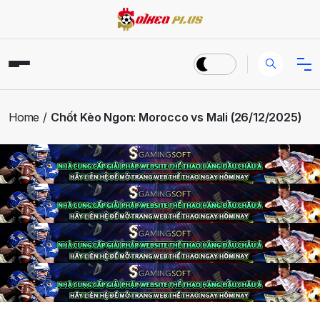
Home
Chốt Kèo Ngon: Morocco vs Mali (26/12/2025)