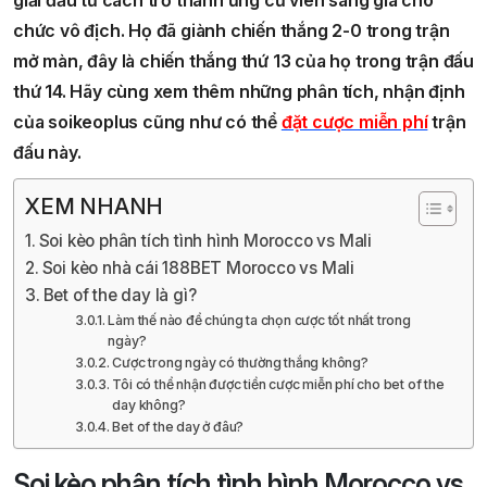
giải đấu tư cách trở thành ứng cử viên sáng giá cho
chức vô địch. Họ đã giành chiến thắng 2-0 trong trận
mở màn, đây là chiến thắng thứ 13 của họ trong trận đấu
thứ 14. H
ãy cùng xem thêm những phân tích, nhận định
của soikeoplus cũng như có thể
đặt cược miễn phí
trận
đấu này.
XEM NHANH
Soi kèo phân tích tình hình Morocco vs Mali
Soi kèo nhà cái 188BET Morocco vs Mali
Bet of the day là gì?
Làm thế nào để chúng ta chọn cược tốt nhất trong
ngày?
Cược trong ngày có thường thắng không?
Tôi có thể nhận được tiền cược miễn phí cho bet of the
day không?
Bet of the day ở đâu?
Soi kèo phân tích tình hình Morocco vs