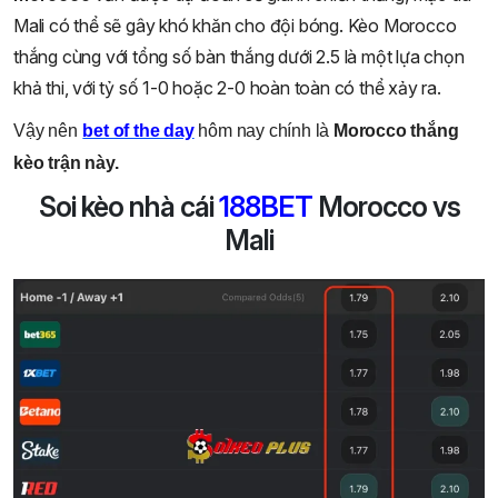
Mali có thể sẽ gây khó khăn cho đội bóng. Kèo Morocco
thắng cùng với tổng số bàn thắng dưới 2.5 là một lựa chọn
khả thi, với tỷ số 1-0 hoặc 2-0 hoàn toàn có thể xảy ra.
Vậy
nên
bet of the day
hôm nay chính là
Morocco
thắng
kèo
trận này.
Soi kèo nhà cái
188BET
Morocco vs
Mali