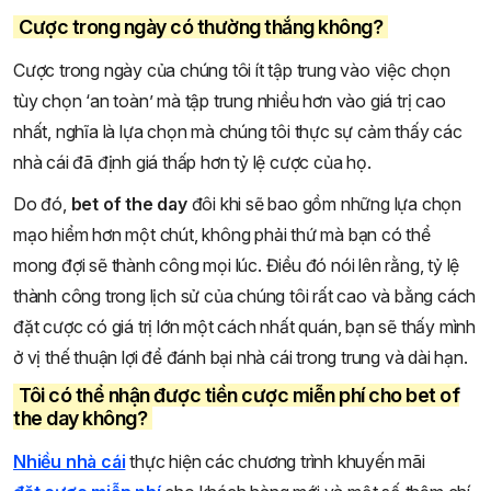
Cược trong ngày có thường thắng không?
Cược trong ngày của chúng tôi ít tập trung vào việc chọn
tùy chọn ‘an toàn’ mà tập trung nhiều hơn vào giá trị cao
nhất, nghĩa là lựa chọn mà chúng tôi thực sự cảm thấy các
nhà cái đã định giá thấp hơn tỷ lệ cược của họ.
Do đó,
bet of the day
đôi khi sẽ bao gồm những lựa chọn
mạo hiểm hơn một chút, không phải thứ mà bạn có thể
mong đợi sẽ thành công mọi lúc. Điều đó nói lên rằng, tỷ lệ
thành công trong lịch sử của chúng tôi rất cao và bằng cách
đặt cược có giá trị lớn một cách nhất quán, bạn sẽ thấy mình
ở vị thế thuận lợi để đánh bại nhà cái trong trung và dài hạn.
Tôi có thể nhận được tiền cược miễn phí cho bet of
the day không?
Nhiều nhà cái
thực hiện các chương trình khuyến mãi