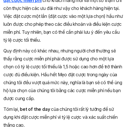
đặt cược miễn phí
cho khách hàng mới và một số thậm chí
còn thực hiện các ưu đãi như vậy cho khách hàng hiện tại.
Việc đặt cược một lần (đặt cược vào một lựa chọn) hầu như
luôn được cho phép theo các điều khoản và điều kiện cược
miễn phí. Tuy nhiên, bạn có thể cần phải lưu ý đến yêu cầu
tỷ lệ cược tối thiểu.
Quy định này có khác nhau, nhưng người chơi thường sẽ
thấy rằng cược miễn phí phải được sử dụng cho một lựa
chọn có tỷ lệ cược tối thiểu là 1,5 hoặc cao hơn để trở thành
cược đủ điều kiện. Hầu hết Mẹo đặt cược trong ngày của
chúng tôi đều vượt quá mức này, nghĩa là bạn sẽ có thể ủng
hộ lựa chọn của chúng tôi bằng các cược miễn phí nếu bạn
được cung cấp.
Tóm lại,
bet of the day
của chúng tôi rất lý tưởng để sử
dụng khi đặt cược miễn phí vì tỷ lệ cược và xác suất chiến
thắng cao.