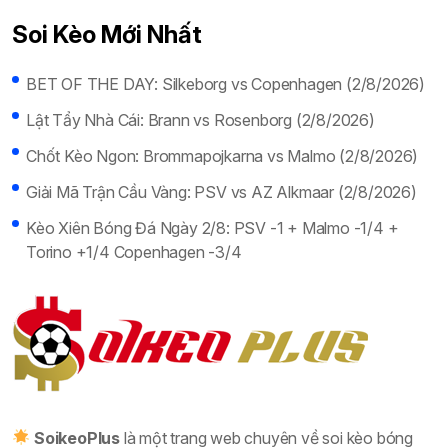
Soi Kèo Mới Nhất
BET OF THE DAY: Silkeborg vs Copenhagen (2/8/2026)
Lật Tẩy Nhà Cái: Brann vs Rosenborg (2/8/2026)
Chốt Kèo Ngon: Brommapojkarna vs Malmo (2/8/2026)
Giải Mã Trận Cầu Vàng: PSV vs AZ Alkmaar (2/8/2026)
Kèo Xiên Bóng Đá Ngày 2/8: PSV -1 + Malmo -1/4 +
Torino +1/4 Copenhagen -3/4
SoikeoPlus
là một trang web chuyên về soi kèo bóng