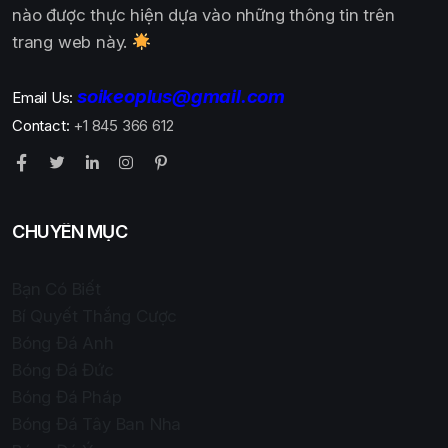
nào được thực hiện dựa vào những thông tin trên
trang web này.
soikeoplus@gmail.com
Email Us:
Contact:
+1 845 366 612
CHUYÊN MỤC
Bạn Có Biết
Bí Quyết Thắng Cược
Bóng Đá Anh
Bóng Đá Đức
Bóng Đá Pháp
Bóng Đá Tây Ban Nha