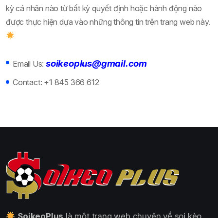
kỳ cá nhân nào từ bất kỳ quyết định hoặc hành động nào
được thực hiện dựa vào những thông tin trên trang web này.
soikeoplus@gmail.com
Email Us:
Contact:
+1 845 366 612
SoikeoPlus
là một trang web chuyên về soi kèo