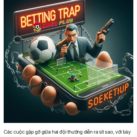
Các cuộc gặp gỡ giữa hai đội thường diễn ra sít sao, với bảy