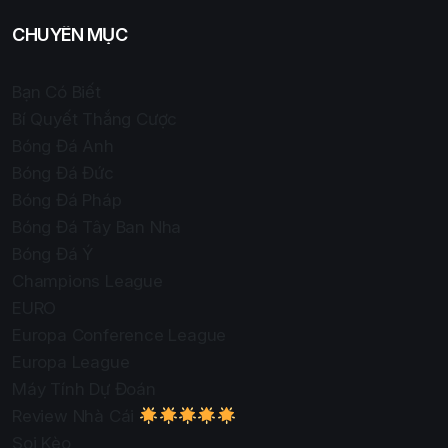
CHUYÊN MỤC
Bạn Có Biết
Bí Quyết Thắng Cược
Bóng Đá Anh
Bóng Đá Đức
Bóng Đá Pháp
Bóng Đá Tây Ban Nha
Bóng Đá Ý
Champions League
EURO
Europa Conference League
Europa League
Máy Tính Dự Đoán
Review Nhà Cái
Soi Kèo