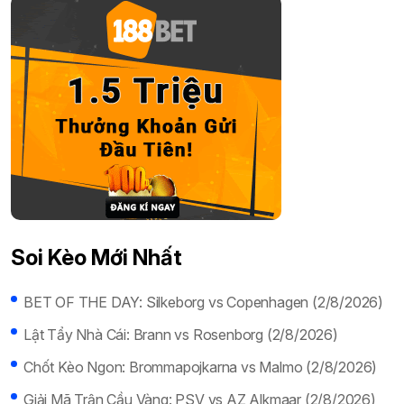
Soi Kèo Mới Nhất
BET OF THE DAY: Silkeborg vs Copenhagen (2/8/2026)
Lật Tẩy Nhà Cái: Brann vs Rosenborg (2/8/2026)
Chốt Kèo Ngon: Brommapojkarna vs Malmo (2/8/2026)
Giải Mã Trận Cầu Vàng: PSV vs AZ Alkmaar (2/8/2026)