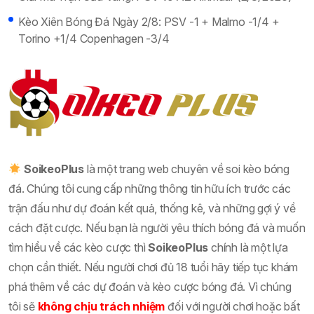
Kèo Xiên Bóng Đá Ngày 2/8: PSV -1 + Malmo -1/4 +
Torino +1/4 Copenhagen -3/4
SoikeoPlus
là một trang web chuyên về soi kèo bóng
đá. Chúng tôi cung cấp những thông tin hữu ích trước các
trận đấu như dự đoán kết quả, thống kê, và những gợi ý về
cách đặt cược. Nếu bạn là người yêu thích bóng đá và muốn
tìm hiểu về các kèo cược thì
SoikeoPlus
chính là một lựa
chọn cần thiết. Nếu người chơi đủ 18 tuổi hãy tiếp tục khám
phá thêm về các dự đoán và kèo cược bóng đá. Vì chúng
tôi sẽ
không chịu trách nhiệm
đối với người chơi hoặc bất