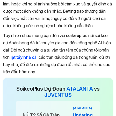
lầm, hoặc khi họ bị ảnh hưởng bởi cảm xúc và quyết định cá
cược một cách không cân nhắc. Betting trap thường dẫn
đến việc mất tiền và là một nguy cơ đối với người chơi cá
cược không có kinh nghiệm hoặc không cẩn thận.
Tuy nhiên chào mừng bạn đến với
soikeoplus
nơi soi kèo
dự đoán bóng đá từ chuyên gia cho đến công nghệ AI hiện
đại! Đội ngũ chuyên gia tư vấn tận tâm của chúng tôi phân
tích
lật tẩy nhà cái
các trận đấu bóng đá trong tuần, dù lớn
hay nhỏ, để đưa ra những dự đoán tốt nhất có thể cho các
trận đấu hôm nay.
SoikeoPlus Dự Đoán
ATALANTA
vs
JUVENTUS
(ATALANTA)
Tỷ Số Cả Trận
Updating