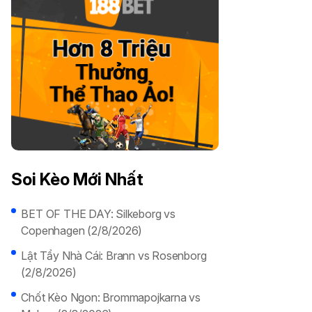
Soi Kèo Mới Nhất
BET OF THE DAY: Silkeborg vs
Copenhagen (2/8/2026)
Lật Tẩy Nhà Cái: Brann vs Rosenborg
(2/8/2026)
Chốt Kèo Ngon: Brommapojkarna vs