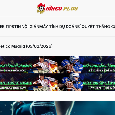
EE TIPS
TIN NỘI GIÁN
MÁY TÍNH DỰ ĐOÁN
BÍ QUYẾT THẮNG 
letico Madrid (05/02/2026)