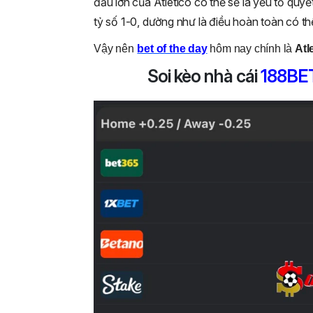
đấu lớn của Atlético có thể sẽ là yếu tố quyế
tỷ số 1-0, dường như là điều hoàn toàn có th
Vậy
nên
bet of the day
hôm nay chính là
Atl
Soi kèo nhà cái
188BE