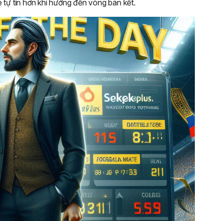
tự tin hơn khi hướng đến vòng bán kết.