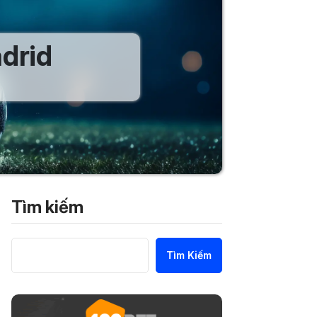
adrid
Tìm kiếm
Tìm Kiếm