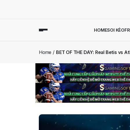
HOME
SOI KÈO
FR
Home
BET OF THE DAY: Real Betis vs At