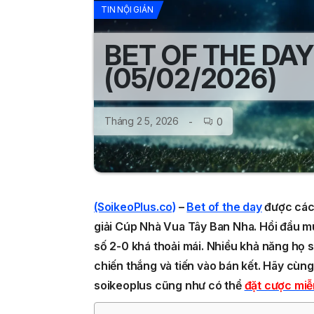
TIN NỘI GIÁN
BET OF THE DAY: 
(05/02/2026)
Tháng 2 5, 2026
0
(SoikeoPlus.co)
–
Bet of the day
được các 
giải Cúp Nhà Vua Tây Ban Nha. Hồi đầu mùa
số 2-0 khá thoải mái. Nhiều khả năng họ s
chiến thắng và tiến vào bán kết. H
ãy cùng
soikeoplus cũng như có thể
đặt cược miễ