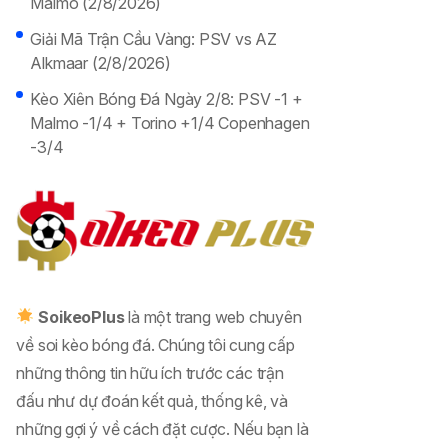
Malmo (2/8/2026)
Giải Mã Trận Cầu Vàng: PSV vs AZ
Alkmaar (2/8/2026)
Kèo Xiên Bóng Đá Ngày 2/8: PSV -1 +
Malmo -1/4 + Torino +1/4 Copenhagen
-3/4
SoikeoPlus
là một trang web chuyên
về soi kèo bóng đá. Chúng tôi cung cấp
những thông tin hữu ích trước các trận
đấu như dự đoán kết quả, thống kê, và
những gợi ý về cách đặt cược. Nếu bạn là