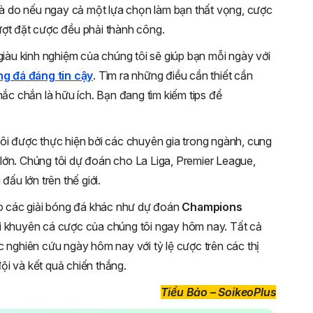
là do nếu ngay cả một lựa chọn làm bạn thất vọng, cược
lượt đặt cược đều phải thành công.
iàu kinh nghiệm của chúng tôi sẽ giúp bạn mỗi ngày với
ng đá đáng tin cậy
. Tìm ra những điều cần thiết cần
ắc chắn là hữu ích. Bạn đang tìm kiếm tips để
ôi được thực hiện bởi các chuyên gia trong ngành, cung
 lớn. Chúng tôi dự đoán cho La Liga, Premier League,
 đấu lớn trên thế giới.
 các giải bóng đá khác như dự đoán
Champions
ời khuyên cá cược của chúng tôi ngay hôm nay. Tất cả
 nghiên cứu ngày hôm nay với tỷ lệ cược trên các thị
ội và kết quả chiến thắng.
Tiểu Bảo – SoikeoPlus