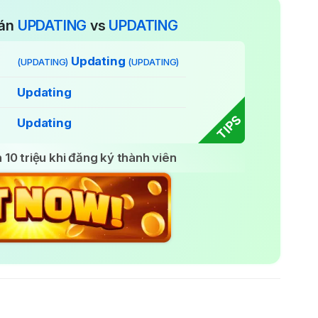
oán
UPDATING
vs
UPDATING
Updating
(UPDATING)
(UPDATING)
Updating
TIPS
Updating
10 triệu khi đăng ký thành viên