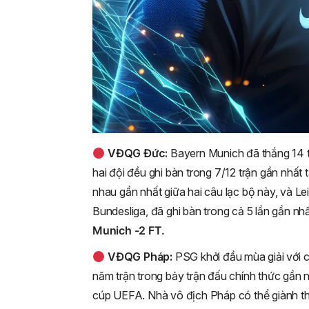
VĐQG Đức:
Bayern Munich đã thắng 14 tr
hai đội đều ghi bàn trong 7/12 trận gần nhất 
nhau gần nhất giữa hai câu lạc bộ này, và Lei
Bundesliga, đã ghi bàn trong cả 5 lần gần n
Munich -2 FT.
VĐQG Pháp:
PSG khởi đầu mùa giải với c
năm trận trong bảy trận đấu chính thức gần 
cúp UEFA. Nhà vô địch Pháp có thể giành th