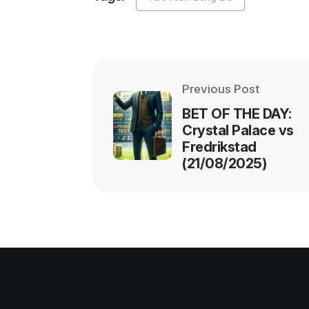
Previous Post
BET OF THE DAY:
Crystal Palace vs
Fredrikstad
(21/08/2025)