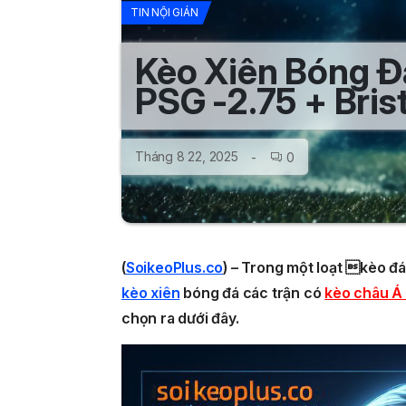
TIN NỘI GIÁN
Kèo Xiên Bóng Đ
PSG -2.75 + Bris
Tháng 8 22, 2025
0
(
SoikeoPlus.co
) – Trong một loạt kèo đá
kèo xiên
bóng đá các trận có
kèo châu Á
chọn ra dưới đây.