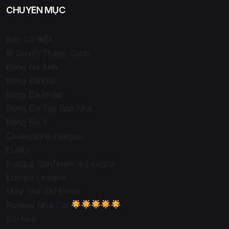
CHUYÊN MỤC
Bạn Có Biết
Bí Quyết Thắng Cược
Bóng Đá Anh
Bóng Đá Đức
Bóng Đá Pháp
Bóng Đá Tây Ban Nha
Bóng Đá Ý
Champions League
EURO
Europa Conference League
Europa League
Máy Tính Dự Đoán
Review Nhà Cái
Soi Kèo