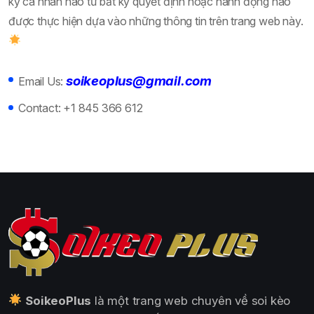
kỳ cá nhân nào từ bất kỳ quyết định hoặc hành động nào
được thực hiện dựa vào những thông tin trên trang web này.
soikeoplus@gmail.com
Email Us:
Contact:
+1 845 366 612
SoikeoPlus
là một trang web chuyên về soi kèo