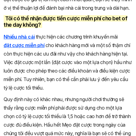
ở vị thế thuận lợi để đánh bại nhà cái trong trung và dài hạn.
Tôi có thể nhận được tiền cược miễn phí cho bet of
the day không?
Nhiều nhà cái
thực hiện các chương trình khuyến mãi
đặt cược miễn phí
cho khách hàng mới và một số thậm chí
còn thực hiện các ưu đãi như vậy cho khách hàng hiện tại.
Việc đặt cược một lần (đặt cược vào một lựa chọn) hầu như
luôn được cho phép theo các điều khoản và điều kiện cược
miễn phí. Tuy nhiên, bạn có thể cần phải lưu ý đến yêu cầu
tỷ lệ cược tối thiểu.
Quy định này có khác nhau, nhưng người chơi thường sẽ
thấy rằng cược miễn phí phải được sử dụng cho một lựa
chọn có tỷ lệ cược tối thiểu là 1,5 hoặc cao hơn để trở thành
cược đủ điều kiện. Hầu hết Mẹo đặt cược trong ngày của
chúng tôi đều vượt quá mức này, nghĩa là bạn sẽ có thể ủng