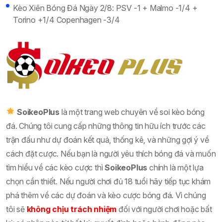
Kèo Xiên Bóng Đá Ngày 2/8: PSV -1 + Malmo -1/4 +
Torino +1/4 Copenhagen -3/4
SoikeoPlus
là một trang web chuyên về soi kèo bóng
đá. Chúng tôi cung cấp những thông tin hữu ích trước các
trận đấu như dự đoán kết quả, thống kê, và những gợi ý về
cách đặt cược. Nếu bạn là người yêu thích bóng đá và muốn
tìm hiểu về các kèo cược thì
SoikeoPlus
chính là một lựa
chọn cần thiết. Nếu người chơi đủ 18 tuổi hãy tiếp tục khám
phá thêm về các dự đoán và kèo cược bóng đá. Vì chúng
tôi sẽ
không chịu trách nhiệm
đối với người chơi hoặc bất