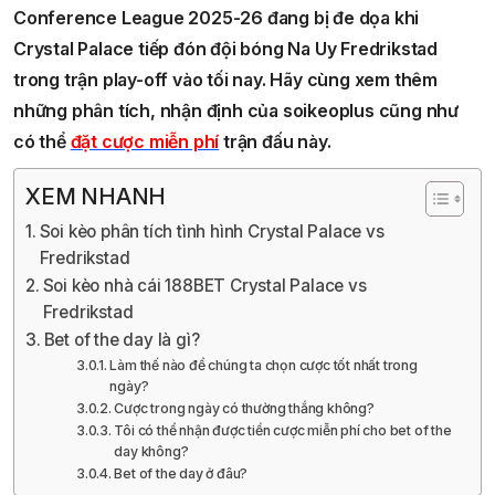
Conference League 2025-26 đang bị đe dọa khi
Crystal Palace tiếp đón đội bóng Na Uy Fredrikstad
trong trận play-off vào tối nay. H
ãy cùng xem thêm
những phân tích, nhận định của soikeoplus cũng như
có thể
đặt cược miễn phí
trận đấu này.
XEM NHANH
Soi kèo phân tích tình hình Crystal Palace vs
Fredrikstad
Soi kèo nhà cái 188BET Crystal Palace vs
Fredrikstad
Bet of the day là gì?
Làm thế nào để chúng ta chọn cược tốt nhất trong
ngày?
Cược trong ngày có thường thắng không?
Tôi có thể nhận được tiền cược miễn phí cho bet of the
day không?
Bet of the day ở đâu?