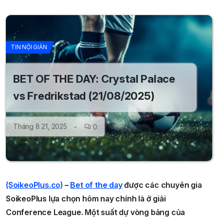
TIN NỘI GIÁN
BET OF THE DAY: Crystal Palace
vs Fredrikstad (21/08/2025)
Tháng 8 21, 2025
0
(SoikeoPlus.co)
–
Bet of the day
được các chuyên gia
SoikeoPlus lựa chọn hôm nay chính là ở giải
Conference League. Một suất dự vòng bảng của