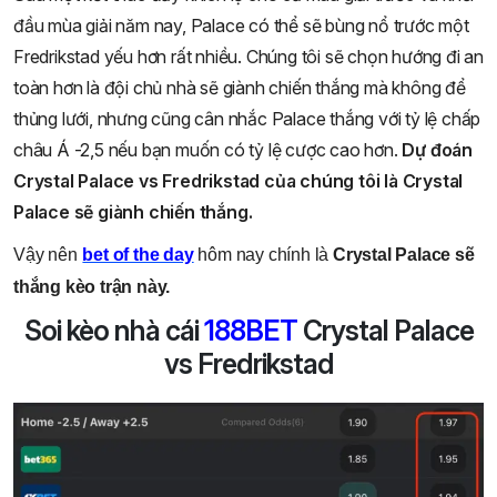
đầu mùa giải năm nay, Palace có thể sẽ bùng nổ trước một
Fredrikstad yếu hơn rất nhiều. Chúng tôi sẽ chọn hướng đi an
toàn hơn là đội chủ nhà sẽ giành chiến thắng mà không để
thủng lưới, nhưng cũng cân nhắc Palace thắng với tỷ lệ chấp
châu Á -2,5 nếu bạn muốn có tỷ lệ cược cao hơn.
Dự đoán
Crystal Palace vs Fredrikstad của chúng tôi là Crystal
Palace sẽ giành chiến thắng.
Vậy
nên
bet of the day
hôm nay chính là
Crystal Palace
sẽ
thắng kèo
trận này.
Soi kèo nhà cái
188BET
Crystal Palace
vs Fredrikstad