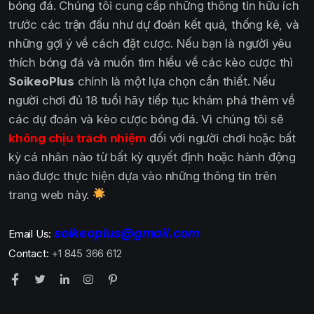
bóng đá. Chúng tôi cung cấp những thông tin hữu ích
trước các trận đấu như dự đoán kết quả, thống kê, và
những gợi ý về cách đặt cược. Nếu bạn là người yêu
thích bóng đá và muốn tìm hiểu về các kèo cược thì
SoikeoPlus
chính là một lựa chọn cần thiết. Nếu
người chơi đủ 18 tuổi hãy tiếp tục khám phá thêm về
các dự đoán và kèo cược bóng đá. Vì chúng tôi sẽ
không chịu trách nhiệm
đối với người chơi hoặc bất
kỳ cá nhân nào từ bất kỳ quyết định hoặc hành động
nào được thực hiện dựa vào những thông tin trên
trang web này.
soikeoplus@gmail.com
Email Us:
Contact:
+1 845 366 612