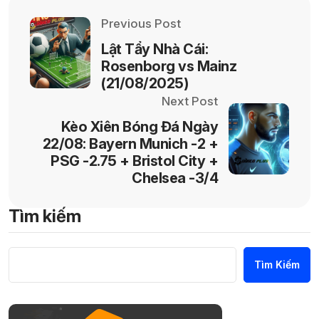
Previous Post
Lật Tẩy Nhà Cái:
Rosenborg vs Mainz
(21/08/2025)
Next Post
Kèo Xiên Bóng Đá Ngày
22/08: Bayern Munich -2 +
PSG -2.75 + Bristol City +
Chelsea -3/4
Tìm kiếm
Tìm Kiếm