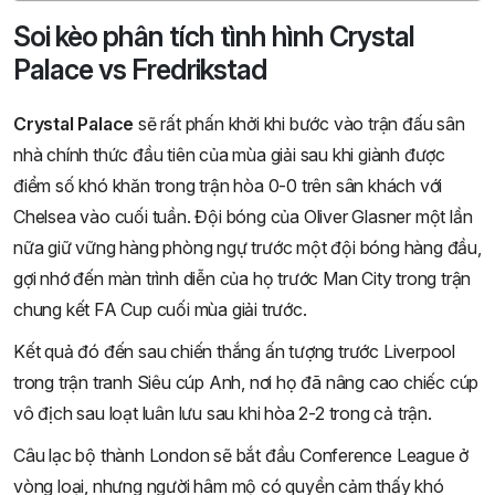
Soi kèo phân tích tình hình Crystal
Palace vs Fredrikstad
Crystal Palace
sẽ rất phấn khởi khi bước vào trận đấu sân
nhà chính thức đầu tiên của mùa giải sau khi giành được
điểm số khó khăn trong trận hòa 0-0 trên sân khách với
Chelsea vào cuối tuần. Đội bóng của Oliver Glasner một lần
nữa giữ vững hàng phòng ngự trước một đội bóng hàng đầu,
gợi nhớ đến màn trình diễn của họ trước Man City trong trận
chung kết FA Cup cuối mùa giải trước.
Kết quả đó đến sau chiến thắng ấn tượng trước Liverpool
trong trận tranh Siêu cúp Anh, nơi họ đã nâng cao chiếc cúp
vô địch sau loạt luân lưu sau khi hòa 2-2 trong cả trận.
Câu lạc bộ thành London sẽ bắt đầu Conference League ở
vòng loại, nhưng người hâm mộ có quyền cảm thấy khó