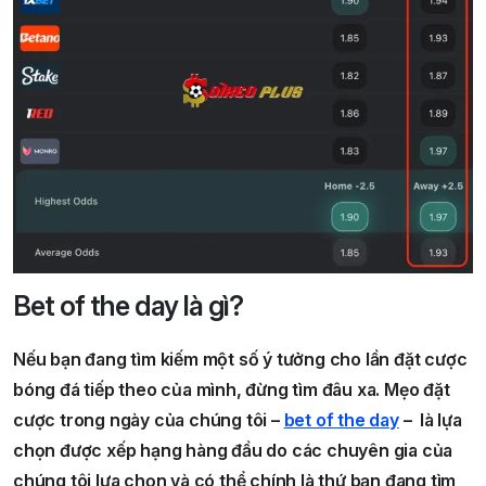
Bet of the day là gì?
Nếu bạn đang tìm kiếm một số ý tưởng cho lần đặt cược
bóng đá tiếp theo của mình, đừng tìm đâu xa. Mẹo đặt
cược trong ngày của chúng tôi –
bet of the day
– là lựa
chọn được xếp hạng hàng đầu do các chuyên gia của
chúng tôi lựa chọn và có thể chính là thứ bạn đang tìm