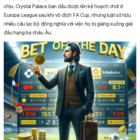
chịu. Crystal Palace ban đầu được lên kế hoạch chơi ở
Europa League sau khi vô địch FA Cup, nhưng luật sở hữu
nhiều câu lạc bộ đồng nghĩa với việc họ bị giáng xuống giải
đấu hạng ba châu Âu.