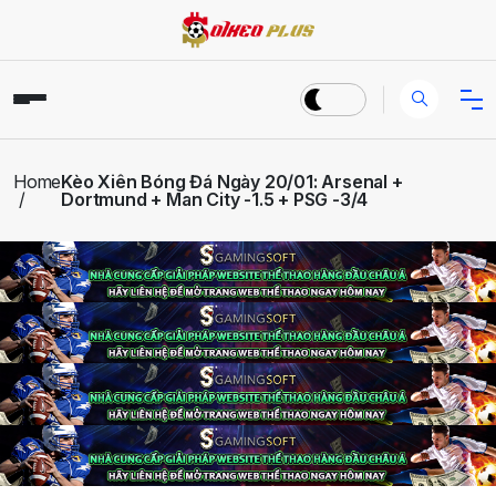
Home
Kèo Xiên Bóng Đá Ngày 20/01: Arsenal +
Dortmund + Man City -1.5 + PSG -3/4