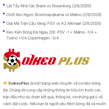
Lật Tẩy Nhà Cái: Brann vs Rosenborg (2/8/2026)
Chốt Kèo Ngon: Brommapojkarna vs Malmo (2/8/2026)
Giải Mã Trận Cầu Vàng: PSV vs AZ Alkmaar (2/8/2026)
Kèo Xiên Bóng Đá Ngày 2/8: PSV -1 + Malmo -1/4 +
Torino +1/4 Copenhagen -3/4
SoikeoPlus
là một trang web chuyên về soi kèo bóng
đá. Chúng tôi cung cấp những thông tin hữu ích trước các
trận đấu như dự đoán kết quả, thống kê, và những gợi ý về
cách đặt cược. Nếu bạn là người yêu thích bóng đá và muốn