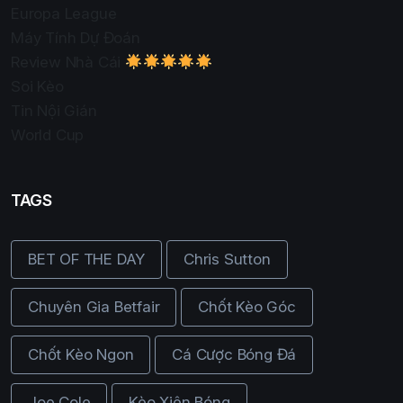
Europa League
Máy Tính Dự Đoán
Review Nhà Cái
Soi Kèo
Tin Nội Gián
World Cup
TAGS
BET OF THE DAY
Chris Sutton
Chuyên Gia Betfair
Chốt Kèo Góc
Chốt Kèo Ngon
Cá Cược Bóng Đá
Joe Cole
Kèo Xiên Bóng