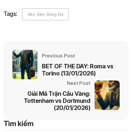
Tags:
Kèo Xiên Bóng Đá
Previous Post
BET OF THE DAY: Roma vs
Torino (13/01/2026)
Next Post
Giải Mã Trận Cầu Vàng:
Tottenham vs Dortmund
(20/01/2026)
Tìm kiếm