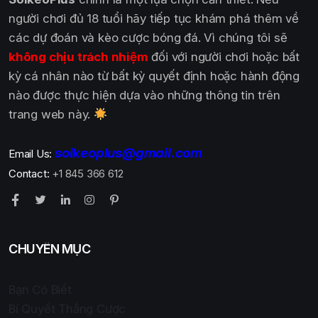
người chơi đủ 18 tuổi hãy tiếp tục khám phá thêm về
các dự đoán và kèo cược bóng đá. Vì chúng tôi sẽ
không chịu trách nhiệm
đối với người chơi hoặc bất
kỳ cá nhân nào từ bất kỳ quyết định hoặc hành động
nào được thực hiện dựa vào những thông tin trên
trang web này.
soikeoplus@gmail.com
Email Us:
Contact:
+1 845 366 612
CHUYÊN MỤC
Bạn Có Biết
Bí Quyết Thắng Cược