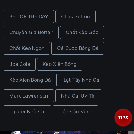
BET OF THE DAY
Chris Sutton
Chuyên Gia Betfair
Chốt Kèo Góc
Chốt Kèo Ngon
Cá Cược Bóng Đá
Joe Cole
Kèo Xiên Bóng
Kèo Xiên Bóng Đá
Lật Tẩy Nhà Cái
Mark Lawrenson
Nhà Cái Uy Tín
Tipster Nhà Cái
Trận Cầu Vàng
TIPS