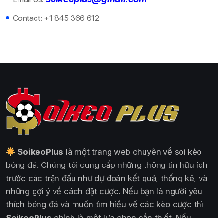
Contact:
+1 845 366 612
SoikeoPlus
là một trang web chuyên về soi kèo
bóng đá. Chúng tôi cung cấp những thông tin hữu ích
trước các trận đấu như dự đoán kết quả, thống kê, và
những gợi ý về cách đặt cược. Nếu bạn là người yêu
thích bóng đá và muốn tìm hiểu về các kèo cược thì
SoikeoPlus
chính là một lựa chọn cần thiết. Nếu