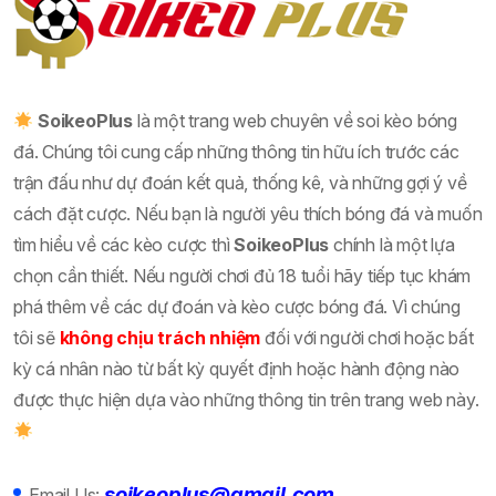
SoikeoPlus
là một trang web chuyên về soi kèo bóng
đá. Chúng tôi cung cấp những thông tin hữu ích trước các
trận đấu như dự đoán kết quả, thống kê, và những gợi ý về
cách đặt cược. Nếu bạn là người yêu thích bóng đá và muốn
tìm hiểu về các kèo cược thì
SoikeoPlus
chính là một lựa
chọn cần thiết. Nếu người chơi đủ 18 tuổi hãy tiếp tục khám
phá thêm về các dự đoán và kèo cược bóng đá. Vì chúng
tôi sẽ
không chịu trách nhiệm
đối với người chơi hoặc bất
kỳ cá nhân nào từ bất kỳ quyết định hoặc hành động nào
được thực hiện dựa vào những thông tin trên trang web này.
soikeoplus@gmail.com
Email Us: