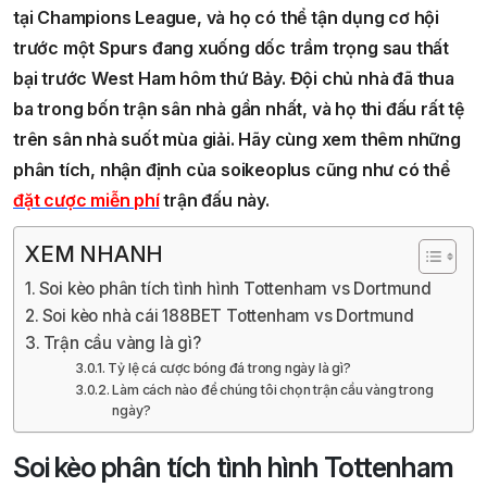
tại Champions League, và họ có thể tận dụng cơ hội
trước một Spurs đang xuống dốc trầm trọng sau thất
bại trước West Ham hôm thứ Bảy. Đội chủ nhà đã thua
ba trong bốn trận sân nhà gần nhất, và họ thi đấu rất tệ
trên sân nhà suốt mùa giải. H
ãy cùng xem thêm những
phân tích, nhận định của soikeoplus cũng như có thể
đặt cược miễn phí
trận đấu này.
XEM NHANH
Soi kèo phân tích tình hình Tottenham vs Dortmund
Soi kèo nhà cái 188BET Tottenham vs Dortmund
Trận cầu vàng là gì?
Tỷ lệ cá cược bóng đá trong ngày là gì?
Làm cách nào để chúng tôi chọn trận cầu vàng trong
ngày?
Soi kèo phân tích tình hình Tottenham