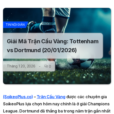
TIN NỘI GIÁN
Giải Mã Trận Cầu Vàng: Tottenham
vs Dortmund (20/01/2026)
Tháng 1 20, 2026
0
(SoikeoPlus.co)
–
Trận Cầu Vàng
được các chuyên gia
SoikeoPlus lựa chọn hôm nay chính là ở giải Champions
League. Dortmund đã thắng ba trong năm trận gần nhất