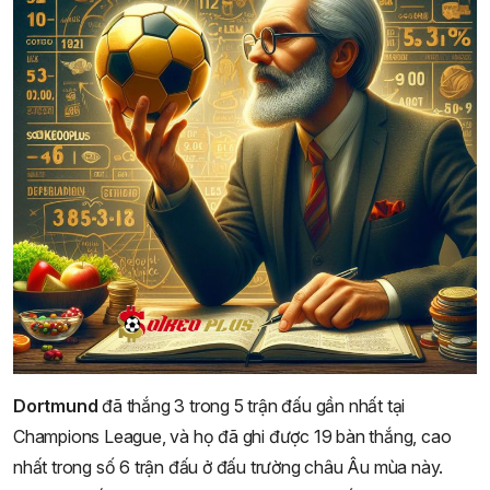
Dortmund
đã thắng 3 trong 5 trận đấu gần nhất tại
Champions League, và họ đã ghi được 19 bàn thắng, cao
nhất trong số 6 trận đấu ở đấu trường châu Âu mùa này.