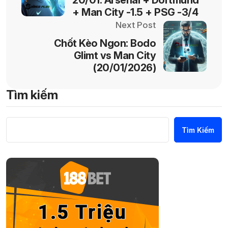
20/01: Arsenal + Dortmund
+ Man City -1.5 + PSG -3/4
Next Post
Chốt Kèo Ngon: Bodo
Glimt vs Man City
(20/01/2026)
Tìm kiếm
Tìm Kiếm