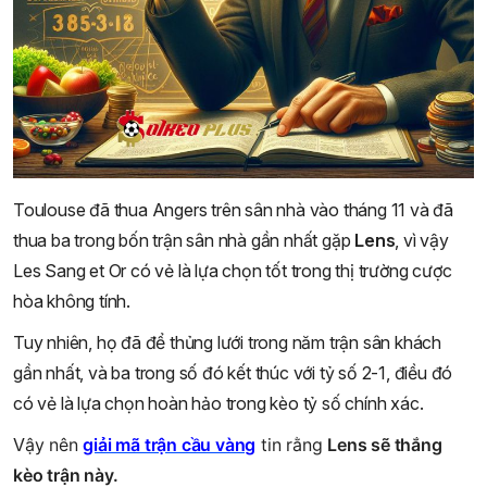
Toulouse đã thua Angers trên sân nhà vào tháng 11 và đã
thua ba trong bốn trận sân nhà gần nhất gặp
Lens
, vì vậy
Les Sang et Or có vẻ là lựa chọn tốt trong thị trường cược
hòa không tính.
Tuy nhiên, họ đã để thủng lưới trong năm trận sân khách
gần nhất, và ba trong số đó kết thúc với tỷ số 2-1, điều đó
có vẻ là lựa chọn hoàn hảo trong kèo tỷ số chính xác.
V
ậy nên
giải mã trận cầu vàng
tin rằng
Lens sẽ thắng
kèo
trận này.