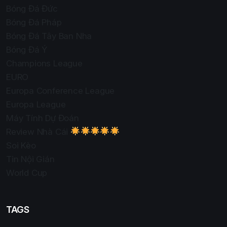
Bóng Đá Đức
Bóng Đá Pháp
Bóng Đá Tây Ban Nha
Bóng Đá Ý
Champions League
EURO
Europa Conference League
Europa League
Máy Tính Dự Đoán
Review Nhà Cái
Soi Kèo
Tin Nội Gián
World Cup
TAGS