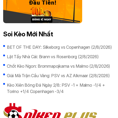
Soi Kèo Mới Nhất
BET OF THE DAY: Silkeborg vs Copenhagen (2/8/2026)
Lật Tẩy Nhà Cái: Brann vs Rosenborg (2/8/2026)
Chốt Kèo Ngon: Brommapojkarna vs Malmo (2/8/2026)
Giải Mã Trận Cầu Vàng: PSV vs AZ Alkmaar (2/8/2026)
Kèo Xiên Bóng Đá Ngày 2/8: PSV -1 + Malmo -1/4 +
Torino +1/4 Copenhagen -3/4