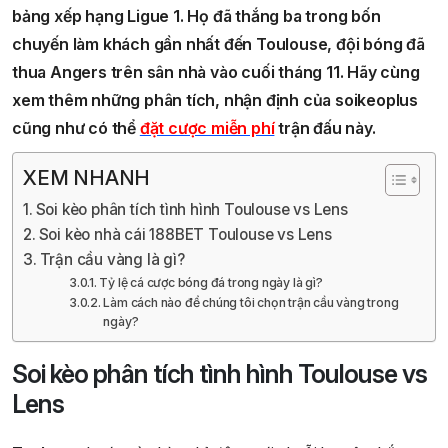
bảng xếp hạng Ligue 1. Họ đã thắng ba trong bốn
chuyến làm khách gần nhất đến Toulouse, đội bóng đã
thua Angers trên sân nhà vào cuối tháng 11. H
ãy cùng
xem thêm những phân tích, nhận định của soikeoplus
cũng như có thể
đặt cược miễn phí
trận đấu này.
XEM NHANH
Soi kèo phân tích tình hình Toulouse vs Lens
Soi kèo nhà cái 188BET Toulouse vs Lens
Trận cầu vàng là gì?
Tỷ lệ cá cược bóng đá trong ngày là gì?
Làm cách nào để chúng tôi chọn trận cầu vàng trong
ngày?
Soi kèo phân tích tình hình Toulouse vs
Lens