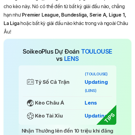
cho kèo này. Nó có thể đến từ bất kỳ giải đấu nào, chẳng
hạn như
Premier League, Bundesliga, Serie A, Ligue 1,
La Liga
hoặc bất kỳ giải đấu nào khác trong và ngoài Châu
Âu!
SoikeoPlus Dự Đoán
TOULOUSE
vs
LENS
(TOULOUSE)
Tỷ Số Cả Trận
Updating
(LENS)
Kèo Châu Á
Lens
TIPS
Kèo Tài Xỉu
Updating
Nhận Thưởng lên đến 10 triệu khi đăng