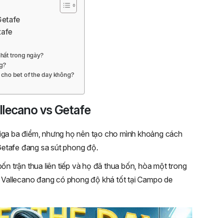
Getafe
tafe
nhất trong ngày?
ng?
í cho bet of the day không?
allecano vs Getafe
iga ba điểm, nhưng họ nên tạo cho mình khoảng cách
 Getafe đang sa sút phong độ.
n trận thua liên tiếp và họ đã thua bốn, hòa một trong
o Vallecano đang có phong độ khá tốt tại Campo de