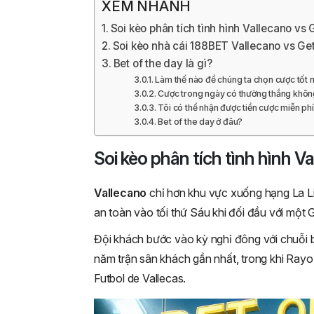
XEM NHANH
Soi kèo phân tích tình hình Vallecano vs 
Soi kèo nhà cái 188BET Vallecano vs Ge
Bet of the day là gì?
Làm thế nào để chúng ta chọn cược tốt 
Cược trong ngày có thường thắng khô
Tôi có thể nhận được tiền cược miễn ph
Bet of the day ở đâu?
Soi kèo phân tích tình hình V
Vallecano
chỉ hơn khu vực xuống hạng La L
an toàn vào tối thứ Sáu khi đối đầu với một
Đội khách bước vào kỳ nghỉ đông với chuỗi bố
năm trận sân khách gần nhất, trong khi Ray
Futbol de Vallecas.