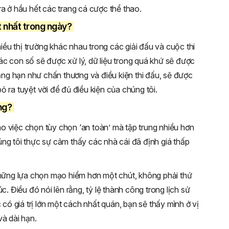
 ở hầu hết các trang cá cược thể thao.
 nhất trong ngày?
iều thị trường khác nhau trong các giải đấu và cuộc thi
Các con số sẽ được xử lý, dữ liệu trong quá khứ sẽ được
ẳng hạn như chấn thương và điều kiện thi đấu, sẽ được
bỏ ra tuyệt vời để đủ điều kiện của chúng tôi.
ng?
ào việc chọn tùy chọn ‘an toàn’ mà tập trung nhiều hơn
húng tôi thực sự cảm thấy các nhà cái đã định giá thấp
hững lựa chọn mạo hiểm hơn một chút, không phải thứ
. Điều đó nói lên rằng, tỷ lệ thành công trong lịch sử
có giá trị lớn một cách nhất quán, bạn sẽ thấy mình ở vị
và dài hạn.