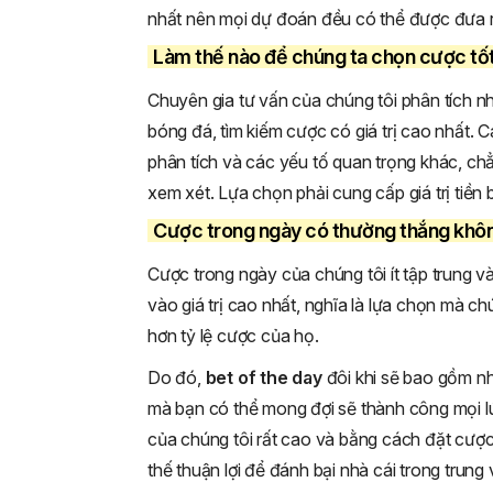
nhất nên mọi dự đoán đều có thể được đưa ra
Làm thế nào để chúng ta chọn cược tốt
Chuyên gia tư vấn của chúng tôi phân tích nh
bóng đá, tìm kiếm cược có giá trị cao nhất. 
phân tích và các yếu tố quan trọng khác, ch
xem xét. Lựa chọn phải cung cấp giá trị tiền 
Cược trong ngày có thường thắng khô
Cược trong ngày của chúng tôi ít tập trung v
vào giá trị cao nhất, nghĩa là lựa chọn mà c
hơn tỷ lệ cược của họ.
Do đó,
bet of the day
đôi khi sẽ bao gồm n
mà bạn có thể mong đợi sẽ thành công mọi lúc
của chúng tôi rất cao và bằng cách đặt cược 
thế thuận lợi để đánh bại nhà cái trong trung 