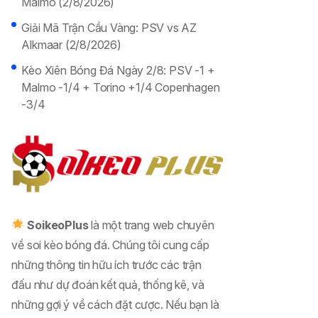
Malmo (2/8/2026)
Giải Mã Trận Cầu Vàng: PSV vs AZ
Alkmaar (2/8/2026)
Kèo Xiên Bóng Đá Ngày 2/8: PSV -1 +
Malmo -1/4 + Torino +1/4 Copenhagen
-3/4
SoikeoPlus
là một trang web chuyên
về soi kèo bóng đá. Chúng tôi cung cấp
những thông tin hữu ích trước các trận
đấu như dự đoán kết quả, thống kê, và
những gợi ý về cách đặt cược. Nếu bạn là