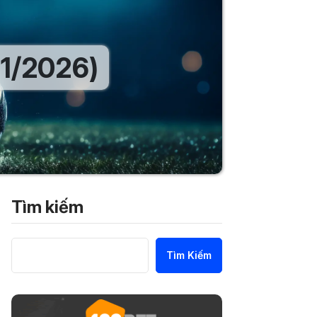
01/2026)
Tìm kiếm
Tìm Kiếm