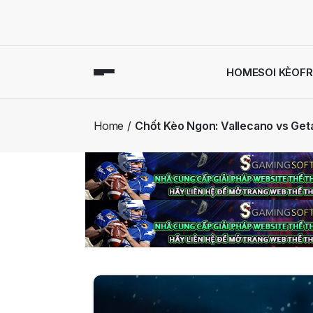
HOME
SOI KÈO
FR
Home
Chốt Kèo Ngon: Vallecano vs Get