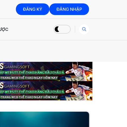
ĐĂNG KÝ
ĐĂNG NHẬP
CƯỢC