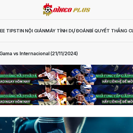
EE TIPS
TIN NỘI GIÁN
MÁY TÍNH DỰ ĐOÁN
BÍ QUYẾT THẮNG 
Gama vs Internacional (21/11/2024)