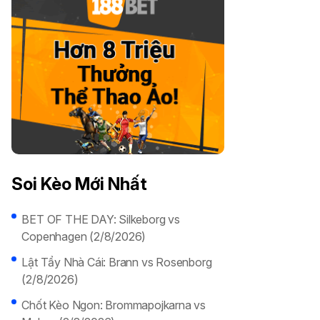
Soi Kèo Mới Nhất
BET OF THE DAY: Silkeborg vs
Copenhagen (2/8/2026)
Lật Tẩy Nhà Cái: Brann vs Rosenborg
(2/8/2026)
Chốt Kèo Ngon: Brommapojkarna vs