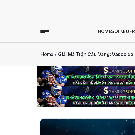
HOME
SOI KÈO
FR
Home
Giải Mã Trận Cầu Vàng: Vasco da 