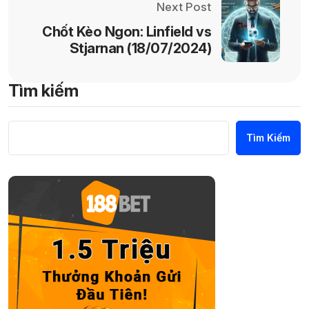
Next Post
Chốt Kèo Ngon: Linfield vs
Stjarnan (18/07/2024)
Tìm kiếm
Tìm Kiếm