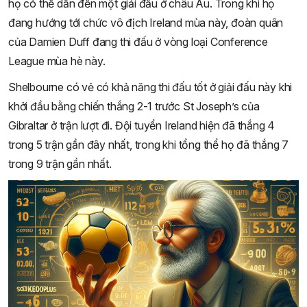
họ có thể dẫn đến một giải đấu ở châu Âu. Trong khi họ
đang hướng tới chức vô địch Ireland mùa này, đoàn quân
của Damien Duff đang thi đấu ở vòng loại Conference
League mùa hè này.
Shelbourne có vẻ có khả năng thi đấu tốt ở giải đấu này khi
khởi đầu bằng chiến thắng 2-1 trước St Joseph’s của
Gibraltar ở trận lượt đi. Đội tuyển Ireland hiện đã thắng 4
trong 5 trận gần đây nhất, trong khi tổng thể họ đã thắng 7
trong 9 trận gần nhất.