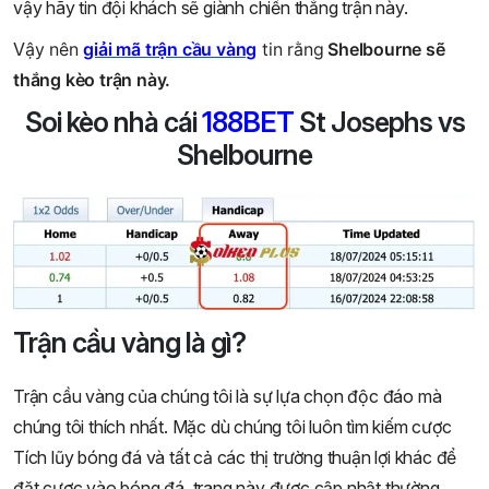
vậy hãy tin đội khách sẽ giành chiến thắng trận này.
V
ậy nên
giải mã trận cầu vàng
tin rằng
Shelbourne sẽ
thắng kèo
trận này.
Soi kèo nhà cái
188BET
St Josephs vs
Shelbourne
Trận cầu vàng là gì?
Trận cầu vàng của chúng tôi là sự lựa chọn độc đáo mà
chúng tôi thích nhất. Mặc dù chúng tôi luôn tìm kiếm cược
Tích lũy bóng đá và tất cả các thị trường thuận lợi khác để
đặt cược vào bóng đá, trang này được cập nhật thường