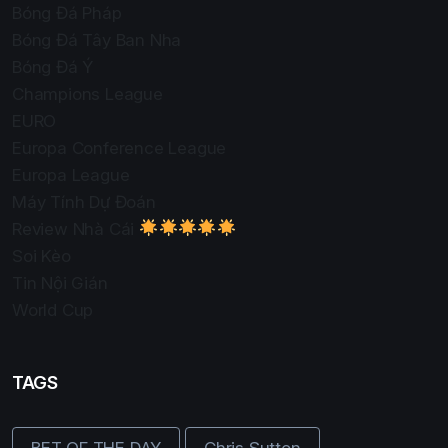
Bóng Đá Pháp
Bóng Đá Tây Ban Nha
Bóng Đá Ý
Champions League
EURO
Europa Conference League
Europa League
Máy Tính Dự Đoán
Review Nhà Cái
Soi Kèo
Tin Nội Gián
World Cup
TAGS
BET OF THE DAY
Chris Sutton