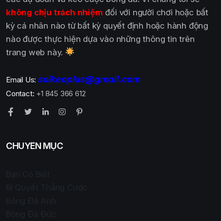
không chịu trách nhiệm
đối với người chơi hoặc bất
kỳ cá nhân nào từ bất kỳ quyết định hoặc hành động
nào được thực hiện dựa vào những thông tin trên
trang web này.
soikeoplus@gmail.com
Email Us:
Contact:
+1 845 366 612
CHUYÊN MỤC
Bạn Có Biết
Bí Quyết Thắng Cược
Bóng Đá Anh
Bóng Đá Đức