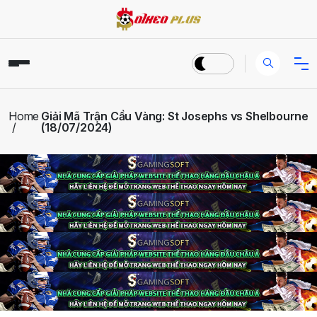
Home
Giải Mã Trận Cầu Vàng: St Josephs vs Shelbourne
(18/07/2024)