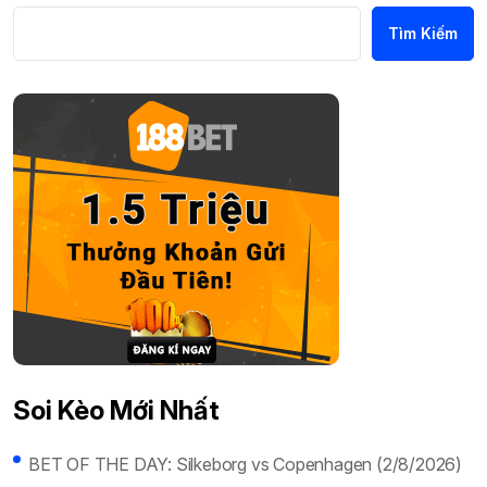
Tìm Kiếm
Soi Kèo Mới Nhất
BET OF THE DAY: Silkeborg vs Copenhagen (2/8/2026)