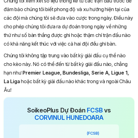
Chúng tôi xem xét số liệu thống kê từ các trận đấu trước để
đảm bảo chúng tôi biết phong độ và xu hướng hiện tại của
các đội mà chúng tôi sẽ đưa vào cược trong ngày. Điều này
cho phép chúng tôi đưa ra dự đoán trong ngày về những
thứ như số bàn thắng được ghi hoặc thậm chí trận đấu nào
có khả năng kết thúc với việc cả hai đội đều ghi bàn.
Chúng tôi không tập trung vào bất kỳ giải đấu cụ thể nào
cho kèo này. Nó có thể đến từ bất kỳ giải đấu nào, chẳng
hạn như
Premier League, Bundesliga, Serie A, Ligue 1,
La Liga
hoặc bất kỳ giải đấu nào khác trong và ngoài Châu
Âu!
SoikeoPlus Dự Đoán
FCSB
vs
CORVINUL HUNEDOARA
(FCSB)