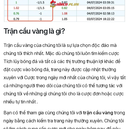
Trận cầu vàng là gì?
Trận cầu vàng của chúng tôi là sự lựa chọn độc đáo mà
chúng tôi thích nhất. Mặc dù chúng tôi luôn tìm kiếm cược
Tích lũy bóng đá và tất cả các thị trường thuận lợi khác để
đặt cược vào bóng đá, trang này được cập nhật thường
xuyên với Cược trong ngày mới nhất của chúng tôi, vì vậy tất
cả những người theo dõi của chúng tôi có thể tương tác với
chúng tôi về những gì chúng tôi cho là cược đơn hoặc cược
nhiều tự tin nhất .
Bạn có thể tham gia cùng chúng tôi với
trận cầu vàng
trong
ngày bằng cách kiểm tra trang này thường xuyên. Chúng tôi
sẽ tìm cách cung cấp cược mới cho ngày hôm nay để nêu