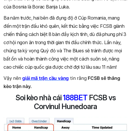
của Bosnia là Borac Banja Luka.
Ba năm trước, hai bên đã đụng độ ở Cúp Romania, mang
đến một trận đấu khó quên, kết thúc bằng việc FCSB giành
chiến thắng cách biệt 8 bàn đầy kịch tính, dù đã phung phí 3
cơ hội ngon ăn trong thời gian thi đấu chính thức. Lần này,
chúng ta kỳ vọng Quỷ đỏ và The Blues sẽ tránh được mọi
bất ổn và hoàn thành công việc một cách suôn sẻ, nâng
cao chiếc cúp quốc gia được chờ đợi từ lâu sau 11 năm!
V
ậy nên
giải mã trận cầu vàng
tin rằng
FCSB sẽ thắng
kèo
trận này.
Soi kèo nhà cái
188BET
FCSB vs
Corvinul Hunedoara