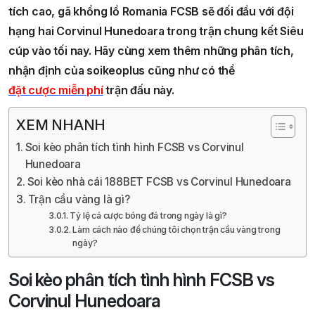
tích cao, gã khổng lồ Romania FCSB sẽ đối đầu với đội
hạng hai Corvinul Hunedoara trong trận chung kết Siêu
cúp vào tối nay. H
ãy cùng xem thêm những phân tích,
nhận định của soikeoplus cũng như có thể
đặt cược miễn phí
trận đấu này.
XEM NHANH
Soi kèo phân tích tình hình FCSB vs Corvinul
Hunedoara
Soi kèo nhà cái 188BET FCSB vs Corvinul Hunedoara
Trận cầu vàng là gì?
Tỷ lệ cá cược bóng đá trong ngày là gì?
Làm cách nào để chúng tôi chọn trận cầu vàng trong
ngày?
Soi kèo phân tích tình hình FCSB vs
Corvinul Hunedoara