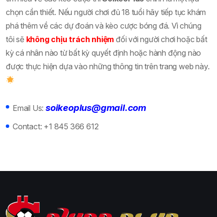
chọn cần thiết. Nếu người chơi đủ 18 tuổi hãy tiếp tục khám
phá thêm về các dự đoán và kèo cược bóng đá. Vì chúng
tôi sẽ
không chịu trách nhiệm
đối với người chơi hoặc bất
kỳ cá nhân nào từ bất kỳ quyết định hoặc hành động nào
được thực hiện dựa vào những thông tin trên trang web này.
soikeoplus@gmail.com
Email Us:
Contact:
+1 845 366 612