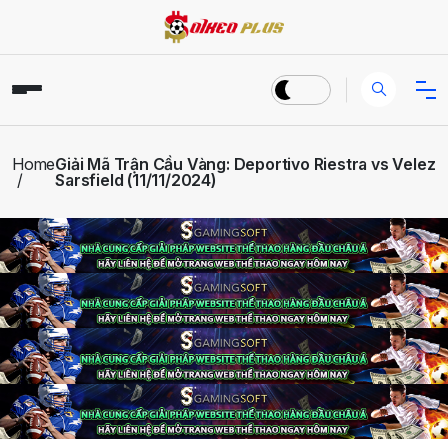
Home
Giải Mã Trận Cầu Vàng: Deportivo Riestra vs Velez
Sarsfield (11/11/2024)