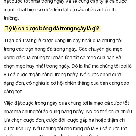
bật cược tốt nhất trong ngày và sẽ cung cấp tỷ lệ cá cược
mạnh nhất hiện có dựa trên tất cả các nhà cái trên thị
trường.
Tỷ lệ cá cược bóng đá trong ngày là gì?
Trận cầu vàng
là cược đáng tin cậy nhất của chúng tôi
trong các trận bóng đá trong ngày. Các chuyên gia mẹo
bóng đá của chúng tôi phân tích tất cả mẹo của bạn và
chọn mẹo hay nhất trong ngày. Đó là thứ mà chúng tôi coi là
vụ cá cược ‘ngân hàng’ trong ngày. Nó được chọn dưới
dạng đơn, có nghĩa là cơ hội chiến thắng của bạn càng cao
càng tốt.
Việc đặt cược trong ngày của chúng tôi là mẹo cá cược tốt
nhất mà chúng tôi áp dụng hàng ngày. Nó có thể chứa nhiều
lựa chọn cược đơn, cược đôi, cược gấp ba hoặc thậm chí
cược tích lũy. Nếu chúng tôi cho rằng đó là vụ cá cược tốt