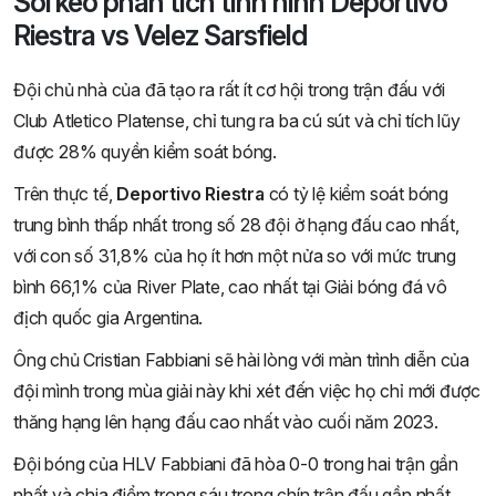
Soi kèo phân tích tình hình Deportivo
Riestra vs Velez Sarsfield
Đội chủ nhà của đã tạo ra rất ít cơ hội trong trận đấu với
Club Atletico Platense, chỉ tung ra ba cú sút và chỉ tích lũy
được 28% quyền kiểm soát bóng.
Trên thực tế,
Deportivo Riestra
có tỷ lệ kiểm soát bóng
trung bình thấp nhất trong số 28 đội ở hạng đấu cao nhất,
với con số 31,8% của họ ít hơn một nửa so với mức trung
bình 66,1% của River Plate, cao nhất tại Giải bóng đá vô
địch quốc gia Argentina.
Ông chủ Cristian Fabbiani sẽ hài lòng với màn trình diễn của
đội mình trong mùa giải này khi xét đến việc họ chỉ mới được
thăng hạng lên hạng đấu cao nhất vào cuối năm 2023.
Đội bóng của HLV Fabbiani đã hòa 0-0 trong hai trận gần
nhất và chia điểm trong sáu trong chín trận đấu gần nhất.