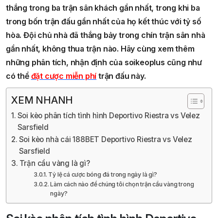
thắng trong ba trận sân khách gần nhất, trong khi ba
trong bốn trận đấu gần nhất của họ kết thúc với tỷ số
hòa. Đội chủ nhà đã thắng bảy trong chín trận sân nhà
gần nhất, không thua trận nào. H
ãy cùng xem thêm
những phân tích, nhận định của soikeoplus cũng như
có thể
đặt cược miễn phí
trận đấu này.
XEM NHANH
Soi kèo phân tích tình hình Deportivo Riestra vs Velez
Sarsfield
Soi kèo nhà cái 188BET Deportivo Riestra vs Velez
Sarsfield
Trận cầu vàng là gì?
Tỷ lệ cá cược bóng đá trong ngày là gì?
Làm cách nào để chúng tôi chọn trận cầu vàng trong
ngày?