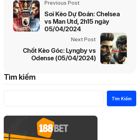
Previous Post
Soi Kèo Dự Đoán: Chelsea
vs Man Utd, 2h15 ngày
05/04/2024
Next Post
Chốt Kèo Góc: Lyngby vs
Odense (05/04/2024)
Tìm kiếm
Tìm Kiếm