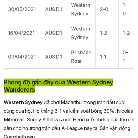
Western
1-
30/05/2021
AUS D1
2-0
Sydney
0
Western
16/04/2021
AUS D1
1-2
1-2
Sydney
Brisbane
0-
03/04/2021
AUS D1
1-1
Roar
1
Phong độ gần đây của Western Sydney
Wanderers
Western Sydney
đã chơi Macarthur trong trận đấu cuối
cùng của họ. Họ thắng 3-1 và kiểm soát bóng 39%. Nicolas
Milanovic, Sonny Kittel và Jorrit Hendrix là những cầu thủ ghi
bàn cho họ trong trận đấu A-League này tại Sân vận động
Campbelltown.