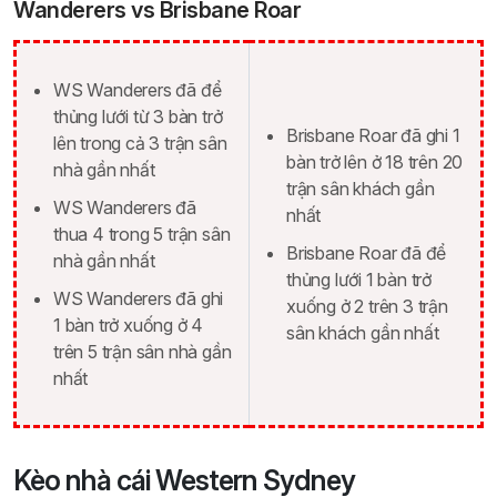
Wanderers vs Brisbane Roar
WS Wanderers đã để
thủng lưới từ 3 bàn trở
Brisbane Roar đã ghi 1
lên trong cả 3 trận sân
bàn trở lên ở 18 trên 20
nhà gần nhất
trận sân khách gần
WS Wanderers đã
nhất
thua 4 trong 5 trận sân
Brisbane Roar đã để
nhà gần nhất
thủng lưới 1 bàn trở
WS Wanderers đã ghi
xuống ở 2 trên 3 trận
1 bàn trở xuống ở 4
sân khách gần nhất
trên 5 trận sân nhà gần
nhất
Kèo nhà cái Western Sydney