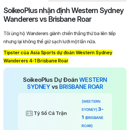
SoikeoPlus nhận định Western Sydney
Wanderers vs Brisbane Roar
Tôi ủng hộ Wanderers giành chiến thắng thứ ba liên tiếp
nhưng lại không thể giữ sạch lưới một lần nữa.
Tipster của Asia Sports dự đoán Western Sydney
Wanderers 4-1 Brisbane Roar
SoikeoPlus Dự Đoán
WESTERN
SYDNEY
vs
BRISBANE ROAR
(WESTERN
3-
SYDNEY)
Tỷ Số Cả Trận
1
(BRISBANE
ROAR)