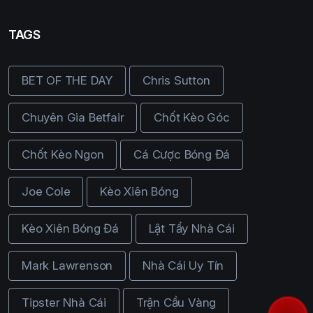
TAGS
BET OF THE DAY
Chris Sutton
Chuyên Gia Betfair
Chốt Kèo Góc
Chốt Kèo Ngon
Cá Cược Bóng Đá
Joe Cole
Kèo Xiên Bóng
Kèo Xiên Bóng Đá
Lật Tẩy Nhà Cái
Mark Lawrenson
Nhà Cái Uy Tín
Tipster Nhà Cái
Trận Cầu Vàng