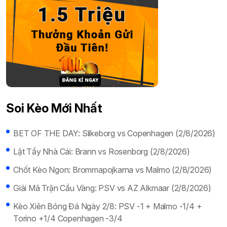
Soi Kèo Mới Nhất
BET OF THE DAY: Silkeborg vs Copenhagen (2/8/2026)
Lật Tẩy Nhà Cái: Brann vs Rosenborg (2/8/2026)
Chốt Kèo Ngon: Brommapojkarna vs Malmo (2/8/2026)
Giải Mã Trận Cầu Vàng: PSV vs AZ Alkmaar (2/8/2026)
Kèo Xiên Bóng Đá Ngày 2/8: PSV -1 + Malmo -1/4 +
Torino +1/4 Copenhagen -3/4