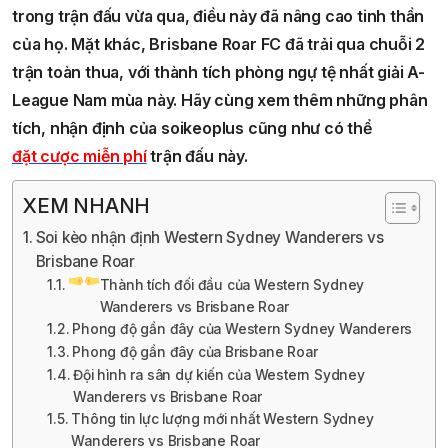
trong trận đấu vừa qua, điều này đã nâng cao tinh thần
của họ. Mặt khác, Brisbane Roar FC đã trải qua chuỗi 2
trận toàn thua, với thành tích phòng ngự tệ nhất giải A-
League Nam mùa này. Hãy cùng xem thêm những phân
tích, nhận định của soikeoplus cũng như có thể
đặt cược miễn phí
trận đấu này.
XEM NHANH
Soi kèo nhận định Western Sydney Wanderers vs
Brisbane Roar
Thành tích đối đầu của Western Sydney
Wanderers vs Brisbane Roar
Phong độ gần đây của Western Sydney Wanderers
Phong độ gần đây của Brisbane Roar
Đội hình ra sân dự kiến của Western Sydney
Wanderers vs Brisbane Roar
Thông tin lực lượng mới nhất Western Sydney
Wanderers vs Brisbane Roar