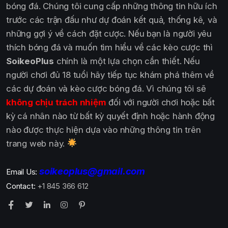
bóng đá. Chúng tôi cung cấp những thông tin hữu ích
trước các trận đấu như dự đoán kết quả, thống kê, và
những gợi ý về cách đặt cược. Nếu bạn là người yêu
thích bóng đá và muốn tìm hiểu về các kèo cược thì
SoikeoPlus
chính là một lựa chọn cần thiết. Nếu
người chơi đủ 18 tuổi hãy tiếp tục khám phá thêm về
các dự đoán và kèo cược bóng đá. Vì chúng tôi sẽ
không chịu trách nhiệm
đối với người chơi hoặc bất
kỳ cá nhân nào từ bất kỳ quyết định hoặc hành động
nào được thực hiện dựa vào những thông tin trên
trang web này.
soikeoplus@gmail.com
Email Us:
Contact:
+1 845 366 612