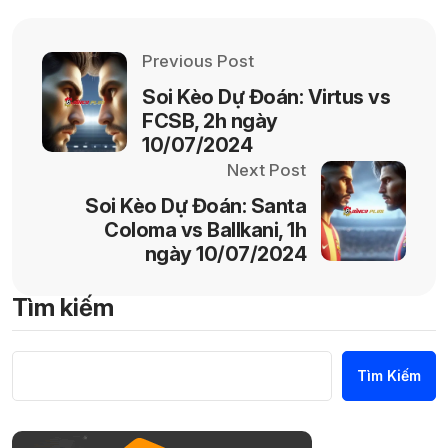
Previous Post
Soi Kèo Dự Đoán: Virtus vs
FCSB, 2h ngày
10/07/2024
Next Post
Soi Kèo Dự Đoán: Santa
Coloma vs Ballkani, 1h
ngày 10/07/2024
Tìm kiếm
Tìm Kiếm