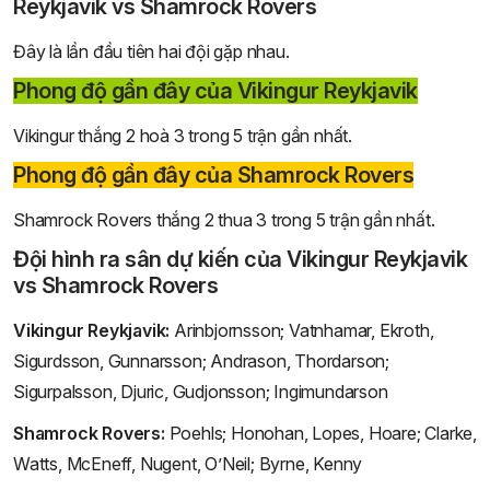
Reykjavik vs Shamrock Rovers
Đây là lần đầu tiên hai đội gặp nhau.
Phong độ gần đây của Vikingur Reykjavik
Vikingur thắng 2 hoà 3 trong 5 trận gần nhất.
Phong độ gần đây của Shamrock Rovers
Shamrock Rovers thắng 2 thua 3 trong 5 trận gần nhất.
Đội hình ra sân dự kiến của Vikingur Reykjavik
vs Shamrock Rovers
Vikingur Reykjavik:
Arinbjornsson; Vatnhamar, Ekroth,
Sigurdsson, Gunnarsson; Andrason, Thordarson;
Sigurpalsson, Djuric, Gudjonsson; Ingimundarson
Shamrock Rovers:
Poehls; Honohan, Lopes, Hoare; Clarke,
Watts, McEneff, Nugent, O’Neil; Byrne, Kenny