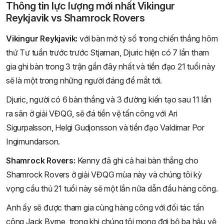
Thông tin lực lượng mới nhất Vikingur
Reykjavik vs Shamrock Rovers
Vikingur Reykjavik:
với bàn mở tỷ số trong chiến thắng hôm
thứ Tư tuần trước trước Stjarnan, Djuric hiện có 7 lần tham
gia ghi bàn trong 3 trận gần đây nhất và tiền đạo 21 tuổi này
sẽ là một trong những người đáng để mắt tới.
Djuric, người có 6 bàn thắng và 3 đường kiến ​​tạo sau 11 lần
ra sân ở giải VĐQG, sẽ đá tiền vệ tấn công với Ari
Sigurpalsson, Helgi Gudjonsson và tiền đạo Valdimar Por
Ingimundarson.
Shamrock Rovers:
Kenny đã ghi cả hai bàn thắng cho
Shamrock Rovers ở giải VĐQG mùa này và chúng tôi kỳ
vọng cầu thủ 21 tuổi này sẽ một lần nữa dẫn đầu hàng công.
Anh ấy sẽ được tham gia cùng hàng công với đối tác tấn
công Jack Byrne, trong khi chúng tôi mong đợi bộ ba hậu vệ