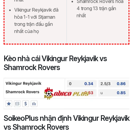
Shamrock Rovers hòa
4 trong 13 trận gần
Vikingur Reykjavik đã
nhất
hòa 1-1 với Stjarnan
trong trận đấu gần
nhất của họ
Kèo nhà cái Vikingur Reykjavik vs
Shamrock Rovers
SoikeoPlus nhận định Vikingur Reykjavik
vs Shamrock Rovers