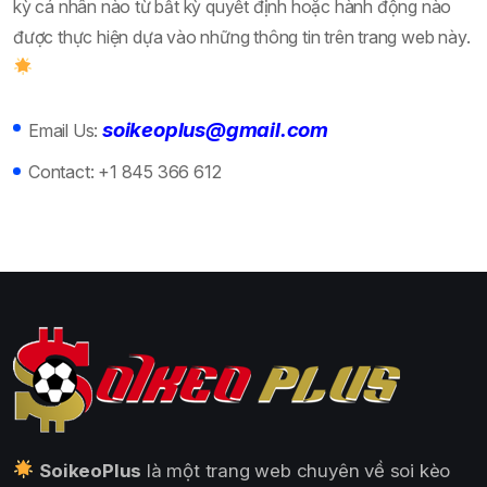
kỳ cá nhân nào từ bất kỳ quyết định hoặc hành động nào
được thực hiện dựa vào những thông tin trên trang web này.
soikeoplus@gmail.com
Email Us:
Contact:
+1 845 366 612
SoikeoPlus
là một trang web chuyên về soi kèo