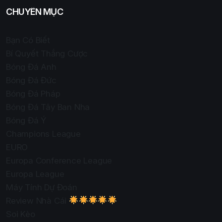
CHUYÊN MỤC
Bạn Có Biết
Bí Quyết Thắng Cược
Bóng Đá Anh
Bóng Đá Đức
Bóng Đá Pháp
Bóng Đá Tây Ban Nha
Bóng Đá Ý
Champions League
EURO
Europa Conference League
Europa League
Máy Tính Dự Đoán
Review Nhà Cái
Soi Kèo