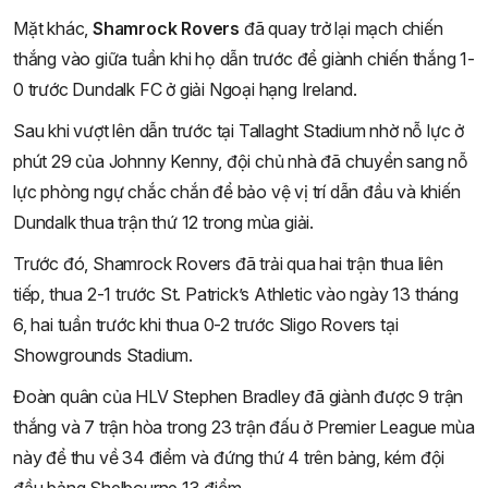
Mặt khác,
Shamrock Rovers
đã quay trở lại mạch chiến
thắng vào giữa tuần khi họ dẫn trước để giành chiến thắng 1-
0 trước Dundalk FC ở giải Ngoại hạng Ireland.
Sau khi vượt lên dẫn trước tại Tallaght Stadium nhờ nỗ lực ở
phút 29 của Johnny Kenny, đội chủ nhà đã chuyển sang nỗ
lực phòng ngự chắc chắn để bảo vệ vị trí dẫn đầu và khiến
Dundalk thua trận thứ 12 trong mùa giải.
Trước đó, Shamrock Rovers đã trải qua hai trận thua liên
tiếp, thua 2-1 trước St. Patrick’s Athletic vào ngày 13 tháng
6, hai tuần trước khi thua 0-2 trước Sligo Rovers tại
Showgrounds Stadium.
Đoàn quân của HLV Stephen Bradley đã giành được 9 trận
thắng và 7 trận hòa trong 23 trận đấu ở Premier League mùa
này để thu về 34 điểm và đứng thứ 4 trên bảng, kém đội