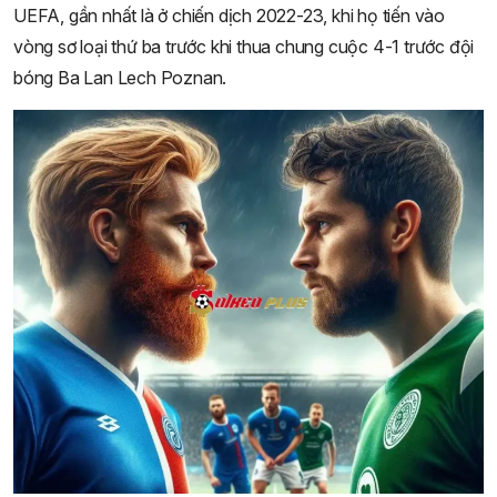
UEFA, gần nhất là ở chiến dịch 2022-23, khi họ tiến vào
vòng sơ loại thứ ba trước khi thua chung cuộc 4-1 trước đội
bóng Ba Lan Lech Poznan.