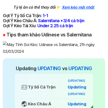
Tỷ lệ ăn
có thể thay đổi
Xem kèo mới nhất
Gợi Ý Tỷ Số Cả Trận:
1-1
Gợi Ý Kèo Châu Á:
Salernitana +3/4 cả trận
Gợi Ý Kèo Tài Xỉu:
Under 2.25 cả trận
♠
Tips tham khảo Udinese vs Salernitana
Updating
UPDATING
vs
UPDATING
(UPDATING)
Tỷ Số Cả Trận
Updating
(UPDATING)
Kèo Châu Á
Updating