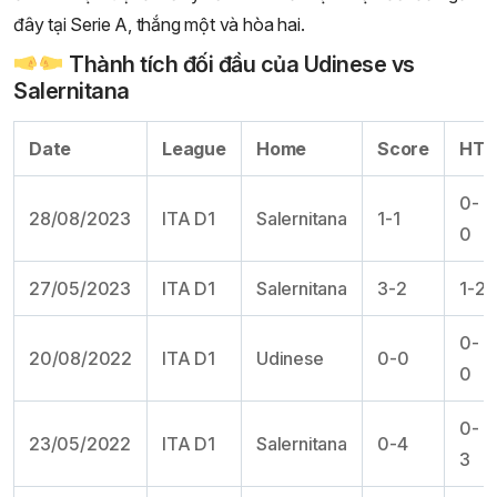
đây tại Serie A, thắng một và hòa hai.
Thành tích đối đầu của Udinese vs
Salernitana
Date
League
Home
Score
HT
0-
28/08/2023
ITA D1
Salernitana
1-1
0
27/05/2023
ITA D1
Salernitana
3-2
1-2
0-
20/08/2022
ITA D1
Udinese
0-0
0
0-
23/05/2022
ITA D1
Salernitana
0-4
3