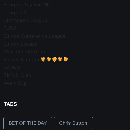
Bóng Đá Tây Ban Nha
Bóng Đá Ý
Champions League
EURO
Europa Conference League
Europa League
Máy Tính Dự Đoán
Review Nhà Cái
Soi Kèo
Tin Nội Gián
World Cup
TAGS
BET OF THE DAY
Chris Sutton