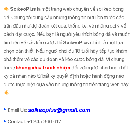
SoikeoPlus
là một trang web chuyên về soi kèo bóng
đá. Chúng tôi cung cấp những thông tin hữu ích trước các
trận đấu như dự đoán kết quả, thống kê, và những gợi ý về
cách đặt cược. Nếu bạn là người yêu thích bóng đá và muốn
tìm hiểu về các kèo cược thì
SoikeoPlus
chính là một lựa
chọn cần thiết. Nếu người chơi đủ 18 tuổi hãy tiếp tục khám
phá thêm về các dự đoán và kèo cược bóng đá. Vì chúng
tôi sẽ
không chịu trách nhiệm
đối với người chơi hoặc bất
kỳ cá nhân nào từ bất kỳ quyết định hoặc hành động nào
được thực hiện dựa vào những thông tin trên trang web này.
soikeoplus@gmail.com
Email Us:
Contact:
+1 845 366 612