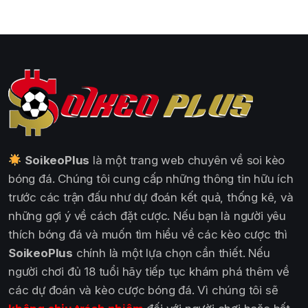
SoikeoPlus
là một trang web chuyên về soi kèo
bóng đá. Chúng tôi cung cấp những thông tin hữu ích
trước các trận đấu như dự đoán kết quả, thống kê, và
những gợi ý về cách đặt cược. Nếu bạn là người yêu
thích bóng đá và muốn tìm hiểu về các kèo cược thì
SoikeoPlus
chính là một lựa chọn cần thiết. Nếu
người chơi đủ 18 tuổi hãy tiếp tục khám phá thêm về
các dự đoán và kèo cược bóng đá. Vì chúng tôi sẽ