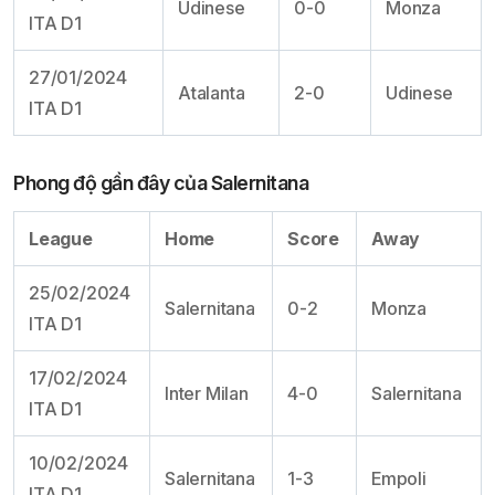
Udinese
0-0
Monza
ITA D1
27/01/2024
Atalanta
2-0
Udinese
ITA D1
Phong độ gần đây của Salernitana
League
Home
Score
Away
25/02/2024
Salernitana
0-2
Monza
ITA D1
17/02/2024
Inter Milan
4-0
Salernitana
ITA D1
10/02/2024
Salernitana
1-3
Empoli
ITA D1