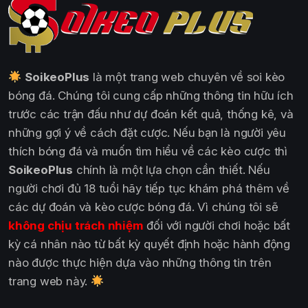
SoikeoPlus
là một trang web chuyên về soi kèo
bóng đá. Chúng tôi cung cấp những thông tin hữu ích
trước các trận đấu như dự đoán kết quả, thống kê, và
những gợi ý về cách đặt cược. Nếu bạn là người yêu
thích bóng đá và muốn tìm hiểu về các kèo cược thì
SoikeoPlus
chính là một lựa chọn cần thiết. Nếu
người chơi đủ 18 tuổi hãy tiếp tục khám phá thêm về
các dự đoán và kèo cược bóng đá. Vì chúng tôi sẽ
không chịu trách nhiệm
đối với người chơi hoặc bất
kỳ cá nhân nào từ bất kỳ quyết định hoặc hành động
nào được thực hiện dựa vào những thông tin trên
trang web này.