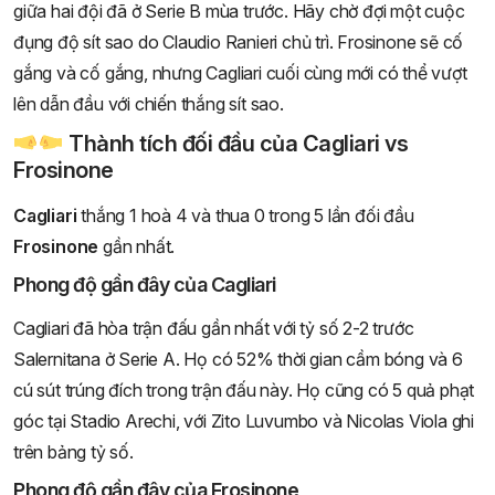
giữa hai đội đã ở Serie B mùa trước. Hãy chờ đợi một cuộc
đụng độ sít sao do Claudio Ranieri chủ trì. Frosinone sẽ cố
gắng và cố gắng, nhưng Cagliari cuối cùng mới có thể vượt
lên dẫn đầu với chiến thắng sít sao.
Thành tích đối đầu của Cagliari vs
Frosinone
Cagliari
thắng 1 hoà 4 và thua 0 trong 5 lần đối đầu
Frosinone
gần nhất.
Phong độ gần đây của Cagliari
Cagliari đã hòa trận đấu gần nhất với tỷ số 2-2 trước
Salernitana ở Serie A. Họ có 52% thời gian cầm bóng và 6
cú sút trúng đích trong trận đấu này. Họ cũng có 5 quả phạt
góc tại Stadio Arechi, với Zito Luvumbo và Nicolas Viola ghi
trên bảng tỷ số.
Phong độ gần đây của Frosinone