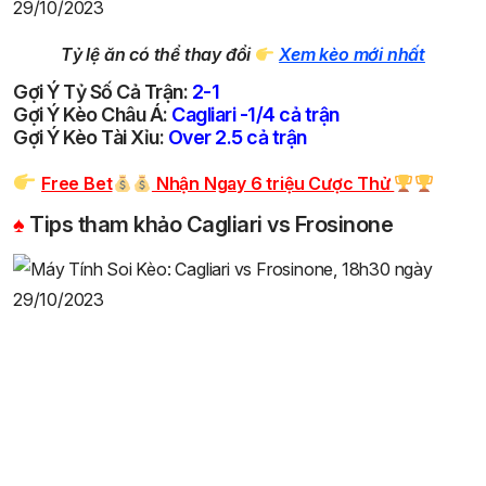
Tỷ lệ ăn
có thể thay đổi
Xem kèo mới nhất
Gợi Ý Tỷ Số Cả Trận:
2-1
Gợi Ý Kèo Châu Á:
Cagliari -1/4 cả trận
Gợi Ý Kèo Tài Xỉu:
Over 2.5 cả trận
Free Bet
Nhận Ngay 6 triệu Cược Thử
♠
Tips tham khảo Cagliari vs Frosinone