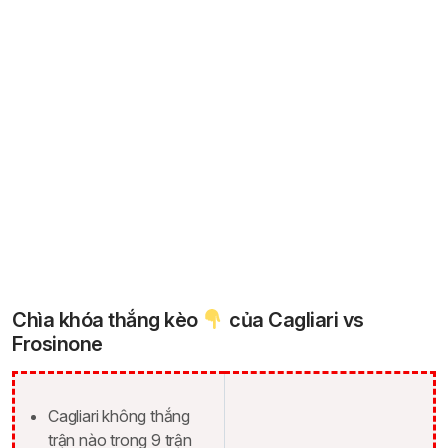
Chìa khóa thắng kèo
của Cagliari vs
Frosinone
Cagliari không thắng
trận nào trong 9 trận