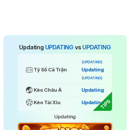
Updating
UPDATING
vs
UPDATING
(UPDATING)
Tỷ Số Cả Trận
Updating
(UPDATING)
Kèo Châu Á
Updating
TIPS
Kèo Tài Xỉu
Updating
Updating