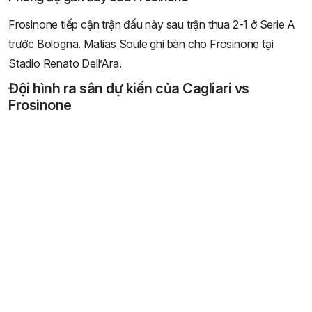
Frosinone tiếp cận trận đấu này sau trận thua 2-1 ở Serie A
trước Bologna. Matias Soule ghi bàn cho Frosinone tại
Stadio Renato Dell’Ara.
Đội hình ra sân dự kiến của Cagliari vs
Frosinone