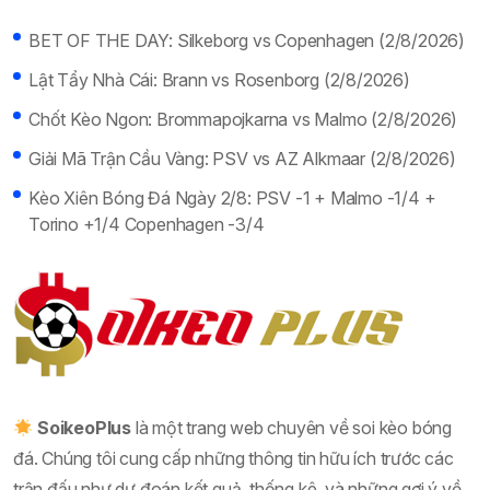
BET OF THE DAY: Silkeborg vs Copenhagen (2/8/2026)
Lật Tẩy Nhà Cái: Brann vs Rosenborg (2/8/2026)
Chốt Kèo Ngon: Brommapojkarna vs Malmo (2/8/2026)
Giải Mã Trận Cầu Vàng: PSV vs AZ Alkmaar (2/8/2026)
Kèo Xiên Bóng Đá Ngày 2/8: PSV -1 + Malmo -1/4 +
Torino +1/4 Copenhagen -3/4
SoikeoPlus
là một trang web chuyên về soi kèo bóng
đá. Chúng tôi cung cấp những thông tin hữu ích trước các
trận đấu như dự đoán kết quả, thống kê, và những gợi ý về