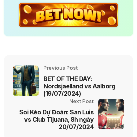
Previous Post
BET OF THE DAY:
Nordsjaelland vs Aalborg
(19/07/2024)
Next Post
Soi Kèo Dự Đoán: San Luis
vs Club Tijuana, 8h ngày
20/07/2024