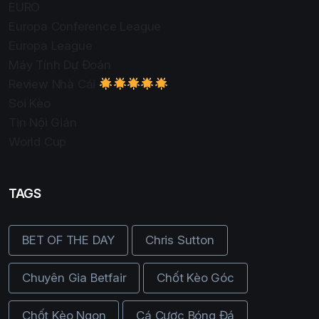
EURO
Europa Conference League
Europa League
Máy Tính Dự Đoán
Review Nhà Cái
Soi Kèo
Tin Nội Gián
World Cup
TAGS
BET OF THE DAY
Chris Sutton
Chuyên Gia Betfair
Chốt Kèo Góc
Chốt Kèo Ngon
Cá Cược Bóng Đá