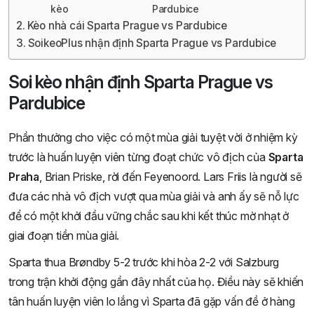
kèo
Pardubice
Kèo nhà cái Sparta Prague vs Pardubice
SoikeoPlus nhận định Sparta Prague vs Pardubice
Soi kèo nhận định Sparta Prague vs
Pardubice
Phần thưởng cho việc có một mùa giải tuyệt vời ở nhiệm kỳ
trước là huấn luyện viên từng đoạt chức vô địch của
Sparta
Praha
, Brian Priske, rời đến Feyenoord. Lars Friis là người sẽ
đưa các nhà vô địch vượt qua mùa giải và anh ấy sẽ nỗ lực
để có một khởi đầu vững chắc sau khi kết thúc mờ nhạt ở
giai đoạn tiền mùa giải.
Sparta thua Brøndby 5-2 trước khi hòa 2-2 với Salzburg
trong trận khởi động gần đây nhất của họ. Điều này sẽ khiến
tân huấn luyện viên lo lắng vì Sparta đã gặp vấn đề ở hàng