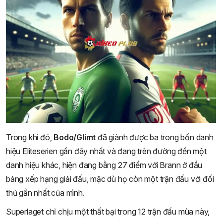
Trong khi đó,
Bodo/Glimt
đã giành được ba trong bốn danh
hiệu Eliteserien gần đây nhất và đang trên đường đến một
danh hiệu khác, hiện đang bằng 27 điểm với Brann ở đầu
bảng xếp hạng giải đấu, mặc dù họ còn một trận đấu với đối
thủ gần nhất của mình.
Superlaget chỉ chịu một thất bại trong 12 trận đấu mùa này,