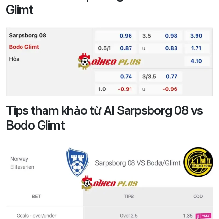
Glimt
Tips tham khảo từ AI Sarpsborg 08 vs
Bodo Glimt