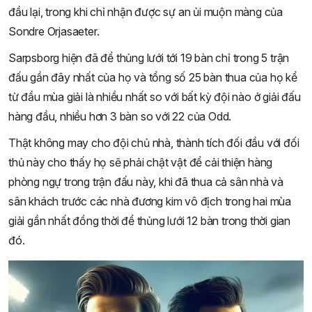
đầu lại, trong khi chỉ nhận được sự an ủi muộn màng của
Sondre Orjasaeter.
Sarpsborg hiện đã để thủng lưới tới 19 bàn chỉ trong 5 trận
đấu gần đây nhất của họ và tổng số 25 bàn thua của họ kể
từ đầu mùa giải là nhiều nhất so với bất kỳ đội nào ở giải đấu
hàng đầu, nhiều hơn 3 bàn so với 22 của Odd.
Thật không may cho đội chủ nhà, thành tích đối đầu với đối
thủ này cho thấy họ sẽ phải chật vật để cải thiện hàng
phòng ngự trong trận đấu này, khi đã thua cả sân nhà và
sân khách trước các nhà đương kim vô địch trong hai mùa
giải gần nhất đồng thời để thủng lưới 12 bàn trong thời gian
đó.