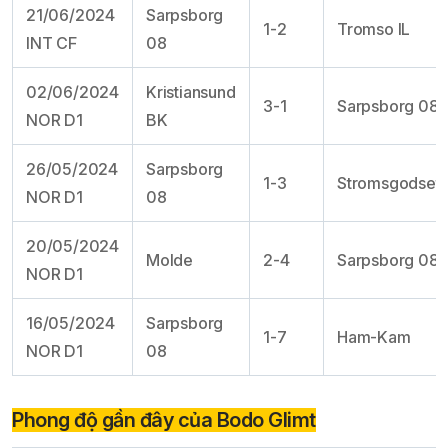
21/06/2024
Sarpsborg
1-2
Tromso IL
INT CF
08
02/06/2024
Kristiansund
3-1
Sarpsborg 08
NOR D1
BK
26/05/2024
Sarpsborg
1-3
Stromsgodset
NOR D1
08
20/05/2024
Molde
2-4
Sarpsborg 08
NOR D1
16/05/2024
Sarpsborg
1-7
Ham-Kam
NOR D1
08
Phong độ gần đây của Bodo Glimt