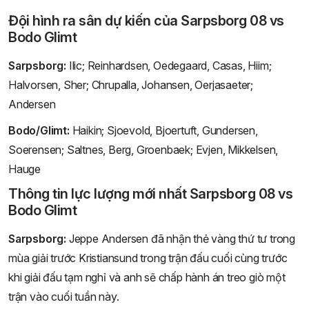
Đội hình ra sân dự kiến của Sarpsborg 08 vs
Bodo Glimt
Sarpsborg:
Ilic; Reinhardsen, Oedegaard, Casas, Hiim;
Halvorsen, Sher; Chrupalla, Johansen, Oerjasaeter;
Andersen
Bodo/Glimt:
Haikin; Sjoevold, Bjoertuft, Gundersen,
Soerensen; Saltnes, Berg, Groenbaek; Evjen, Mikkelsen,
Hauge
Thông tin lực lượng mới nhất Sarpsborg 08 vs
Bodo Glimt
Sarpsborg:
Jeppe Andersen đã nhận thẻ vàng thứ tư trong
mùa giải trước Kristiansund trong trận đấu cuối cùng trước
khi giải đấu tạm nghỉ và anh sẽ chấp hành án treo giò một
trận vào cuối tuần này.