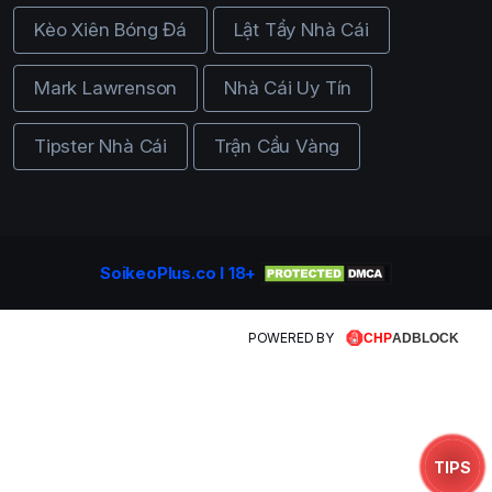
Kèo Xiên Bóng Đá
Lật Tẩy Nhà Cái
Mark Lawrenson
Nhà Cái Uy Tín
Tipster Nhà Cái
Trận Cầu Vàng
SoikeoPlus.co l 18+
POWERED BY
TIPS