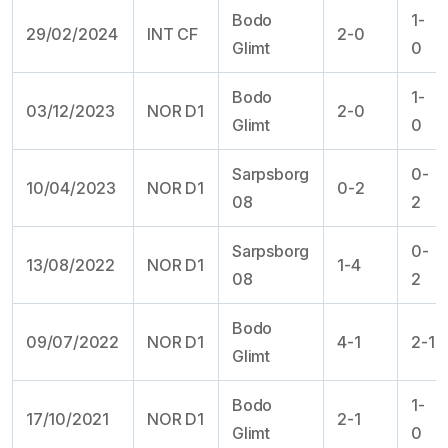
Bodo
1-
29/02/2024
INT CF
2-0
Glimt
0
Bodo
1-
03/12/2023
NOR D1
2-0
Glimt
0
Sarpsborg
0-
10/04/2023
NOR D1
0-2
08
2
Sarpsborg
0-
13/08/2022
NOR D1
1-4
08
2
Bodo
09/07/2022
NOR D1
4-1
2-1
Glimt
Bodo
1-
17/10/2021
NOR D1
2-1
Glimt
0