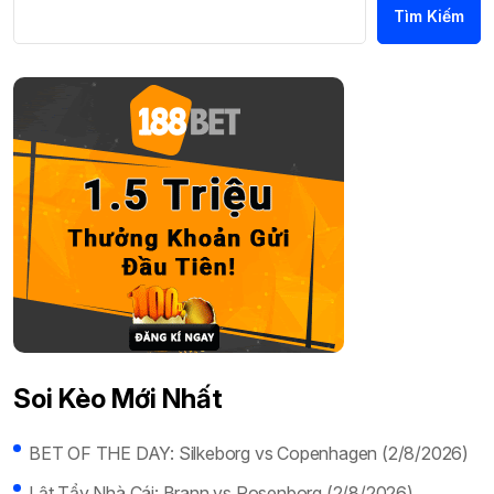
Tìm Kiếm
Soi Kèo Mới Nhất
BET OF THE DAY: Silkeborg vs Copenhagen (2/8/2026)
Lật Tẩy Nhà Cái: Brann vs Rosenborg (2/8/2026)