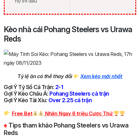
họ thi đấu
Kèo nhà cái Pohang Steelers vs Urawa
Reds
Tỷ lệ ăn
có thể thay đổi
Xem kèo mới nhất
Gợi Ý Tỷ Số Cả Trận:
2-1
Gợi Ý Kèo Châu Á:
Pohang Steelers cả trận
Gợi Ý Kèo Tài Xỉu:
Over 2.25 cả trận
Free Bet
Nhận Ngay 6 triệu Cược Thử
♠
Tips tham khảo Pohang Steelers vs Urawa
Reds