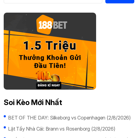
Soi Kèo Mới Nhất
BET OF THE DAY: Silkeborg vs Copenhagen (2/8/2026)
Lật Tẩy Nhà Cái: Brann vs Rosenborg (2/8/2026)