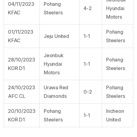
04/11/2023
Pohang
4-2
Hyundai
KFAC
Steelers
Motors
01/11/2023
Pohang
Jeju United
1-1
KFAC
Steelers
Jeonbuk
28/10/2023
Pohang
Hyundai
1-1
KOR D1
Steelers
Motors
24/10/2023
Urawa Red
Pohang
0-2
AFC CL
Diamonds
Steelers
20/10/2023
Pohang
Incheon
1-1
KOR D1
Steelers
United