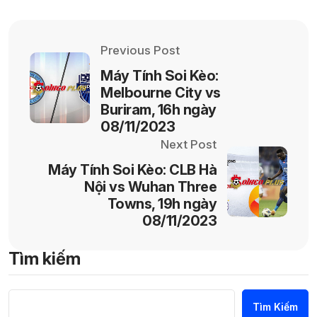
Previous Post
Máy Tính Soi Kèo:
Melbourne City vs
Buriram, 16h ngày
08/11/2023
Next Post
Máy Tính Soi Kèo: CLB Hà
Nội vs Wuhan Three
Towns, 19h ngày
08/11/2023
Tìm kiếm
Tìm Kiếm