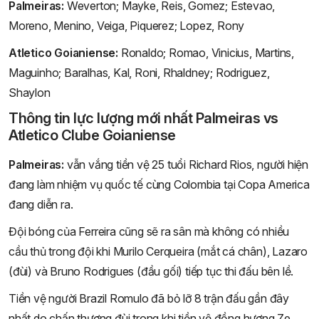
Palmeiras:
Weverton; Mayke, Reis, Gomez; Estevao,
Moreno, Menino, Veiga, Piquerez; Lopez, Rony
Atletico Goianiense:
Ronaldo; Romao, Vinicius, Martins,
Maguinho; Baralhas, Kal, Roni, Rhaldney; Rodriguez,
Shaylon
Thông tin lực lượng mới nhất Palmeiras vs
Atletico Clube Goianiense
Palmeiras:
vẫn vắng tiền vệ 25 tuổi Richard Rios, người hiện
đang làm nhiệm vụ quốc tế cùng Colombia tại Copa America
đang diễn ra.
Đội bóng của Ferreira cũng sẽ ra sân mà không có nhiều
cầu thủ trong đội khi Murilo Cerqueira (mắt cá chân), Lazaro
(đùi) và Bruno Rodrigues (đầu gối) tiếp tục thi đấu bên lề.
Tiền vệ người Brazil Romulo đã bỏ lỡ 8 trận đấu gần đây
nhất do chấn thương đùi trong khi tiền vệ đồng hương Ze