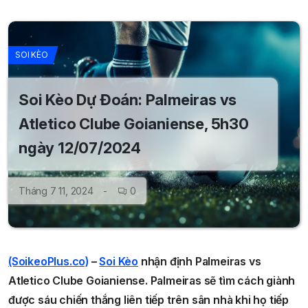
SOI KÈO
Soi Kèo Dự Đoán: Palmeiras vs
Atletico Clube Goianiense, 5h30
ngày 12/07/2024
Tháng 7 11, 2024
0
(SoikeoPlus.co)
–
Soi Kèo
nhận định Palmeiras vs
Atletico Clube Goianiense
. Palmeiras sẽ tìm cách giành
được sáu chiến thắng liên tiếp trên sân nhà khi họ tiếp