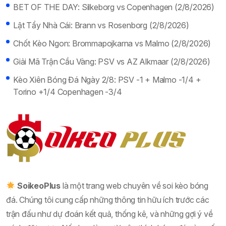
BET OF THE DAY: Silkeborg vs Copenhagen (2/8/2026)
Lật Tẩy Nhà Cái: Brann vs Rosenborg (2/8/2026)
Chốt Kèo Ngon: Brommapojkarna vs Malmo (2/8/2026)
Giải Mã Trận Cầu Vàng: PSV vs AZ Alkmaar (2/8/2026)
Kèo Xiên Bóng Đá Ngày 2/8: PSV -1 + Malmo -1/4 +
Torino +1/4 Copenhagen -3/4
SoikeoPlus
là một trang web chuyên về soi kèo bóng
đá. Chúng tôi cung cấp những thông tin hữu ích trước các
trận đấu như dự đoán kết quả, thống kê, và những gợi ý về