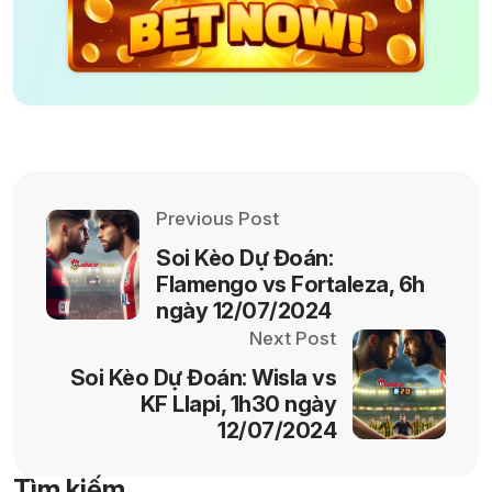
Previous Post
Soi Kèo Dự Đoán:
Flamengo vs Fortaleza, 6h
ngày 12/07/2024
Next Post
Soi Kèo Dự Đoán: Wisla vs
KF Llapi, 1h30 ngày
12/07/2024
Tìm kiếm