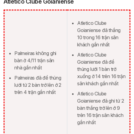
Atletico Clube Goianiense
Atletico Clube
Goianiense đã thắng
10 trong 16 trận sân
khách gần nhất
Palmeiras không ghi
Atletico Clube
bàn ở 4/11 trận sân
Goianiense đã để
nhà gần nhất
thủng lưới 1 bàn trở
xuống ở 14 trên 16 trận
Palmeiras đã để thủng
sân khách gần nhất
lưới từ 2 bàn trở lên ở 2
trên 4 trận gần nhất
Atletico Clube
Goianiense đã ghi từ 2
bàn thắng trở lên ở 9
trên 16 trận sân khách
gần nhất