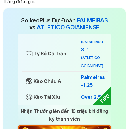
thắng được ghi.
SoikeoPlus Dự Đoán
PALMEIRAS
vs
ATLETICO GOIANIENSE
(PALMEIRAS)
3-1
Tỷ Số Cả Trận
(ATLETICO
GOIANIENSE)
Palmeiras
Kèo Châu Á
-1.25
TIPS
Kèo Tài Xỉu
Over 2.5
Nhận Thưởng lên đến 10 triệu khi đăng
ký thành viên