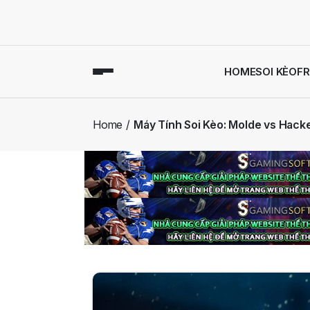
HOME
SOI KÈO
FR
Home
Máy Tính Soi Kèo: Molde vs Hac