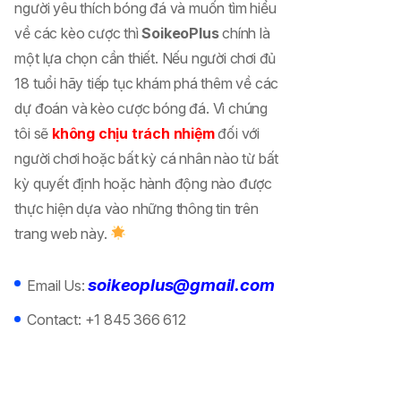
người yêu thích bóng đá và muốn tìm hiểu
về các kèo cược thì
SoikeoPlus
chính là
một lựa chọn cần thiết. Nếu người chơi đủ
18 tuổi hãy tiếp tục khám phá thêm về các
dự đoán và kèo cược bóng đá. Vì chúng
tôi sẽ
không chịu trách nhiệm
đối với
người chơi hoặc bất kỳ cá nhân nào từ bất
kỳ quyết định hoặc hành động nào được
thực hiện dựa vào những thông tin trên
trang web này.
soikeoplus@gmail.com
Email Us:
Contact:
+1 845 366 612