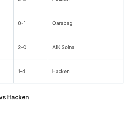
0-1
Qarabag
2-0
AIK Solna
1-4
Hacken
 vs Hacken