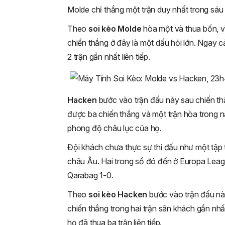
Molde chỉ thắng một trận duy nhất trong sáu
Theo
soi kèo Molde
hòa một và thua bốn, v
chiến thắng ở đây là một dấu hỏi lớn. Ngay c
2 trận gần nhất liên tiếp.
Hacken
bước vào trận đấu này sau chiến thắ
được ba chiến thắng và một trận hòa trong 
phong độ châu lục của họ.
Đội khách chưa thực sự thi đấu như một tập t
châu Âu. Hai trong số đó đến ở Europa Leag
Qarabag 1-0.
Theo
soi kèo Hacken
bước vào trận đấu nà
chiến thắng trong hai trận sân khách gần nhấ
họ đã thua ba trận liên tiếp.