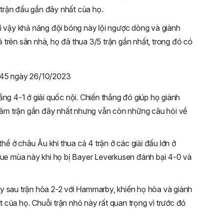
 trận đấu gần đây nhất của họ.
ì vậy khả năng đội bóng này lội ngược dòng và giành
ả trên sân nhà, họ đã thua 3/5 trận gần nhất, trong đó có
ng 4-1 ở giải quốc nội. Chiến thắng đó giúp họ giành
năm trận gần đây nhất nhưng vẫn còn những câu hỏi về
hể ở châu Âu khi thua cả 4 trận ở các giải đấu lớn ở
ue mùa này khi họ bị Bayer Leverkusen đánh bại 4-0 và
y sau trận hòa 2-2 với Hammarby, khiến họ hòa và giành
t của họ. Chuỗi trận nhỏ này rất quan trọng vì trước đó