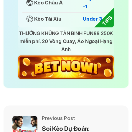
Kèo Châu Á
-1
TIPS
Kèo Tài Xỉu
Under 3
THƯỞNG KHỦNG TÂN BINH FUN88 250K
miễn phí, 20 Vòng Quay, Áo Ngoại Hạng
Anh
Previous Post
Soi Kèo Dự Đoán: