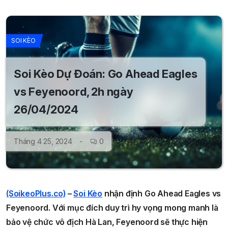
SOI KÈO
Soi Kèo Dự Đoán: Go Ahead Eagles
vs Feyenoord, 2h ngày
26/04/2024
Tháng 4 25, 2024
0
(SoikeoPlus.co)
–
Soi Kèo
nhận định Go Ahead Eagles vs
Feyenoord
. Với mục đích duy trì hy vọng mong manh là
bảo vệ chức vô địch Hà Lan, Feyenoord sẽ thực hiện