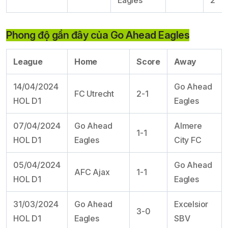
Eagles
2
Phong độ gần đây của Go Ahead Eagles
League
Home
Score
Away
14/04/2024
Go Ahead
FC Utrecht
2-1
HOL D1
Eagles
07/04/2024
Go Ahead
Almere
1-1
HOL D1
Eagles
City FC
05/04/2024
Go Ahead
AFC Ajax
1-1
HOL D1
Eagles
31/03/2024
Go Ahead
Excelsior
3-0
HOL D1
Eagles
SBV