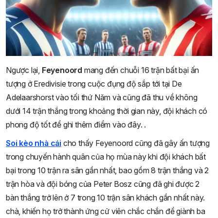
Ngược lại,
Feyenoord
mang đến chuỗi 16 trận bất bại ấn
tượng ở Eredivisie trong cuộc đụng độ sắp tới tại De
Adelaarshorst vào tối thứ Năm và cũng đã thu về không
dưới 14 trận thắng trong khoảng thời gian này, đội khách có
phong độ tốt để ghi thêm điểm vào đây. .
Soi kèo nhà cái
cho thấy Feyenoord cũng đã gây ấn tượng
trong chuyến hành quân của họ mùa này khi đội khách bất
bại trong 10 trận ra sân gần nhất, bao gồm 8 trận thắng và 2
trận hòa và đội bóng của Peter Bosz cũng đã ghi được 2
bàn thắng trở lên ở 7 trong 10 trận sân khách gần nhất này.
chà, khiến họ trở thành ứng cử viên chắc chắn để giành ba