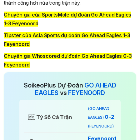
thành công hơn nữa trong trận này.
Chuyên gia của SportsMole dự đoán Go Ahead Eagles
1-3 Feyenoord
Tipster của Asia Sports dự đoán Go Ahead Eagles 1-3
Feyenoord
Chuyên gia Whoscored dự đoán Go Ahead Eagles 0-3
Feyenoord
SoikeoPlus Dự Đoán
GO AHEAD
EAGLES
vs
FEYENOORD
(GO AHEAD
0-2
Tỷ Số Cả Trận
EAGLES)
(FEYENOORD)
Feyenoord