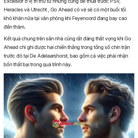
Excelsior ở vị trí thứ tư nhưng cũng để thua trước PSV,
Heracles và Utrecht , Go Ahead có vẻ sẽ có một buổi tối
khó khăn nữa tại văn phòng khi Feyenoord đang bay cao
đến thăm.
Kết quả chung trên sân nhà cũng rất đáng thất vọng khi Go
Ahead chỉ ghi được hai chiến thắng trong tổng số chín trận
trước đó tại De Adelaarshorst, bao gồm cả việc phải nhận
bốn thất bại trong quá trình này.