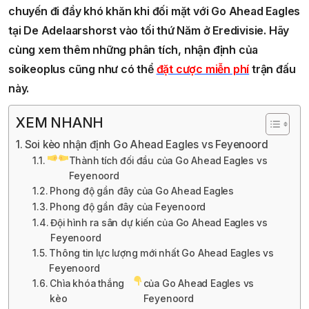
chuyến đi đầy khó khăn khi đối mặt với Go Ahead Eagles
tại De Adelaarshorst vào tối thứ Năm ở Eredivisie. Hãy
cùng xem thêm những phân tích, nhận định của
soikeoplus cũng như có thể
đặt cược miễn phí
trận đấu
này.
XEM NHANH
Soi kèo nhận định Go Ahead Eagles vs Feyenoord
Thành tích đối đầu của Go Ahead Eagles vs
Feyenoord
Phong độ gần đây của Go Ahead Eagles
Phong độ gần đây của Feyenoord
Đội hình ra sân dự kiến của Go Ahead Eagles vs
Feyenoord
Thông tin lực lượng mới nhất Go Ahead Eagles vs
Feyenoord
Chìa khóa thắng
của Go Ahead Eagles vs
kèo
Feyenoord