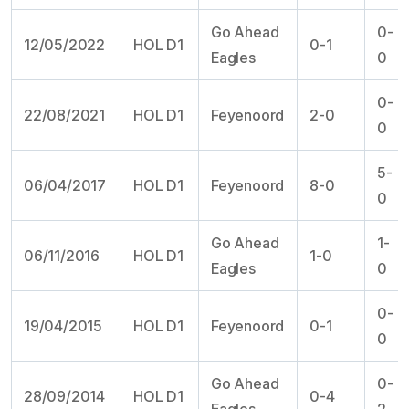
Go Ahead
0-
12/05/2022
HOL D1
0-1
Eagles
0
0-
22/08/2021
HOL D1
Feyenoord
2-0
0
5-
06/04/2017
HOL D1
Feyenoord
8-0
0
Go Ahead
1-
06/11/2016
HOL D1
1-0
Eagles
0
0-
19/04/2015
HOL D1
Feyenoord
0-1
0
Go Ahead
0-
28/09/2014
HOL D1
0-4