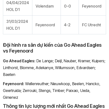
04/04/2024
Volendam
0-0
Feyenoord
HOL D1
31/03/2024
Feyenoord
4-2
FC Utrecht
HOL D1
Đội hình ra sân dự kiến của Go Ahead Eagles
vs Feyenoord
Go Ahead Eagles:
De Lange; Deijl, Nauber, Kramer, Kuipers;
Linthorst, Blomme, Adekanye, Willumsson, Edvardsen;
Baeten
Feyenoord:
Wellenreuther; Nieuwkoop, Beelen, Hancko,
Geertruida; Zerrouki, Stengs, Timber; Paixao, Ueda,
Gimenez
Thông tin lực lượng mới nhất Go Ahead Eagles