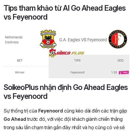
Tips tham khảo từ AI Go Ahead Eagles
vs Feyenoord
SoikeoPlus nhận định Go Ahead Eagles
vs Feyenoord
Sự thống trị của
Feyenoord
cũng kéo dài đến các trận gặp
Go Ahead
trước đó, với việc đội khách giành chiến thắng
trong sáu lần chạm trán gần đây nhất và họ cũng có vẻ sẽ