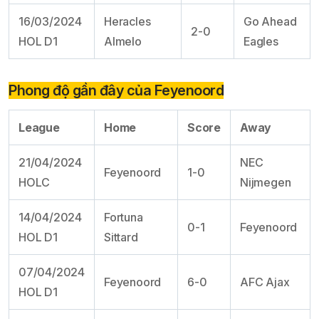
16/03/2024
Heracles
Go Ahead
2-0
HOL D1
Almelo
Eagles
Phong độ gần đây của Feyenoord
League
Home
Score
Away
21/04/2024
NEC
Feyenoord
1-0
HOLC
Nijmegen
14/04/2024
Fortuna
0-1
Feyenoord
HOL D1
Sittard
07/04/2024
Feyenoord
6-0
AFC Ajax
HOL D1