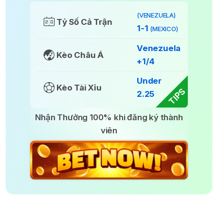
(VENEZUELA)
Tỷ Số Cả Trận
1-1
(MEXICO)
Venezuela
Kèo Châu Á
+1/4
Under
Kèo Tài Xỉu
TIPS
2.25
Nhận Thưởng 100% khi đăng ký thành
viên