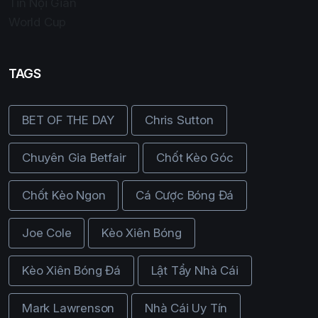
Tin Nội Gián
World Cup
TAGS
BET OF THE DAY
Chris Sutton
Chuyên Gia Betfair
Chốt Kèo Góc
Chốt Kèo Ngon
Cá Cược Bóng Đá
Joe Cole
Kèo Xiên Bóng
Kèo Xiên Bóng Đá
Lật Tẩy Nhà Cái
Mark Lawrenson
Nhà Cái Uy Tín