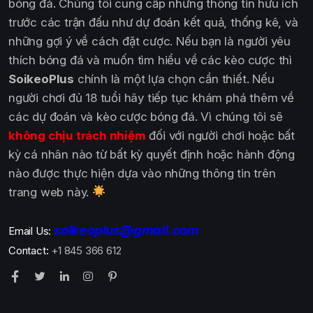
bóng đá. Chúng tôi cung cấp những thông tin hữu ích
trước các trận đấu như dự đoán kết quả, thống kê, và
những gợi ý về cách đặt cược. Nếu bạn là người yêu
thích bóng đá và muốn tìm hiểu về các kèo cược thì
SoikeoPlus
chính là một lựa chọn cần thiết. Nếu
người chơi đủ 18 tuổi hãy tiếp tục khám phá thêm về
các dự đoán và kèo cược bóng đá. Vì chúng tôi sẽ
không chịu trách nhiệm
đối với người chơi hoặc bất
kỳ cá nhân nào từ bất kỳ quyết định hoặc hành động
nào được thực hiện dựa vào những thông tin trên
trang web này.
soikeoplus@gmail.com
Email Us:
Contact:
+1 845 366 612