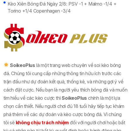
Kèo Xiên Bóng Đá Ngày 2/8: PSV -1 + Malmo -1/4 +
Torino +1/4 Copenhagen -3/4
SoikeoPlus
là một trang web chuyên về soi kèo bóng
đá. Chúng tôi cung cấp những thông tin hữu ích trước các
trận đấu như dự đoán kết quả, thống kê, và những gợi ý về
cách đặt cược. Nếu bạn là người yêu thích bóng đá và muốn
tìm hiểu về các kèo cược thì
SoikeoPlus
chính là một lựa
chọn cần thiết. Nếu người chơi đủ 18 tuổi hãy tiếp tục khám
phá thêm về các dự đoán và kèo cược bóng đá. Vì chúng
tôi sẽ
không chịu trách nhiệm
đối với người chơi hoặc bất
kỳ cá nhân nào từ bất kỳ quyết định hoặc hành động nào