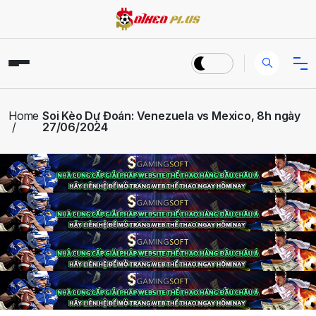
Home
Soi Kèo Dự Đoán: Venezuela vs Mexico, 8h ngày
27/06/2024