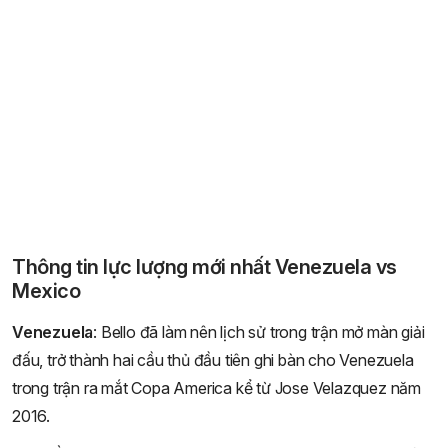
Thông tin lực lượng mới nhất Venezuela vs
Mexico
Venezuela
: Bello đã làm nên lịch sử trong trận mở màn giải
đấu, trở thành hai cầu thủ đầu tiên ghi bàn cho Venezuela
trong trận ra mắt Copa America kể từ Jose Velazquez năm
2016.