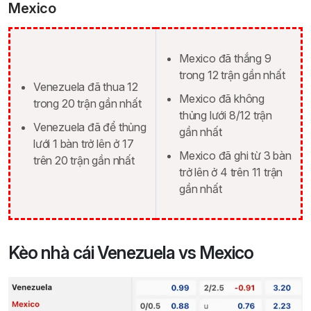
Mexico
Mexico đã thắng 9
trong 12 trận gần nhất
Venezuela đã thua 12
Mexico đã không
trong 20 trận gần nhất
thủng lưới 8/12 trận
Venezuela đã để thủng
gần nhất
lưới 1 bàn trở lên ở 17
Mexico đã ghi từ 3 bàn
trên 20 trận gần nhất
trở lên ở 4 trên 11 trận
gần nhất
Kèo nhà cái Venezuela vs Mexico