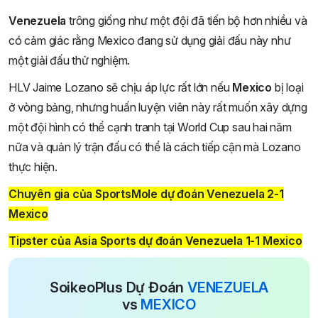
Venezuela
trông giống như một đội đã tiến bộ hơn nhiều và
có cảm giác rằng Mexico đang sử dụng giải đấu này như
một giải đấu thử nghiệm.
HLV Jaime Lozano sẽ chịu áp lực rất lớn nếu
Mexico
bị loại
ở vòng bảng, nhưng huấn luyện viên này rất muốn xây dựng
một đội hình có thể cạnh tranh tại World Cup sau hai năm
nữa và quản lý trận đấu có thể là cách tiếp cận mà Lozano
thực hiện.
Chuyên gia của SportsMole dự đoán Venezuela 2-1
Mexico
Tipster của Asia Sports dự đoán Venezuela 1-1 Mexico
SoikeoPlus Dự Đoán
VENEZUELA
vs
MEXICO