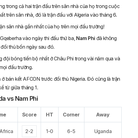
ng trong cả hai trận đấu trên sân nhà của họ trong cuộc
ất trên sân nhà, đó là trận đấu với Algeria vào tháng 6.
rận sân nhà gần nhất của họ trên mọi đấu trường!
i Gqeberha vào ngày thi đấu thứ ba,
Nam Phi
đã không
 đối thủ bốn ngày sau đó.
 đội bóng tiến bộ nhất ở Châu Phi trong vài năm qua và
 mọi đấu trường.
 ở bán kết AFCON trước đối thủ Nigeria. Đó cũng là trận
ể từ giữa tháng 1.
da vs Nam Phi
me
Score
HT
Corner
Away
Africa
2-2
1-0
6-5
Uganda