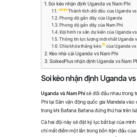
Soi kèo nhận định Uganda vs Nam Phi
Thành tích đối đầu của Uganda v
Phong độ gần đây của Uganda
Phong độ gần đây của Nam Phi
Đội hình ra sân dự kiến của Uganda v
Thông tin lực lượng mới nhất Uganda 
Chìa khóa thắng kèo
của Uganda vs
Kèo nhà cái Uganda vs Nam Phi
SoikeoPlus nhận định Uganda vs Nam P
Soi kèo nhận định Uganda vs
Uganda và Nam Phi
sẽ đối đầu nhau trong t
Phi tại Sân vận động quốc gia Mandela vào c
trong khi Bafana Bafana đứng thứ hai trên b
Cả hai đội này sẽ đặt kỷ lục bất bại của mì
chỉ mất điểm một lần trong bốn trận đấu của h