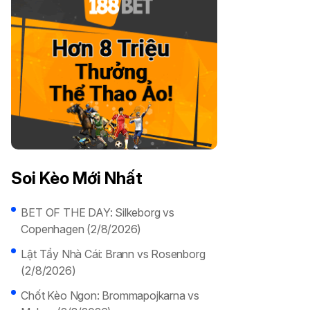
Soi Kèo Mới Nhất
BET OF THE DAY: Silkeborg vs
Copenhagen (2/8/2026)
Lật Tẩy Nhà Cái: Brann vs Rosenborg
(2/8/2026)
Chốt Kèo Ngon: Brommapojkarna vs