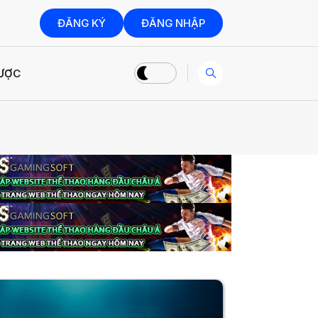
ĐĂNG KÝ
ĐĂNG NHẬP
CƯỢC