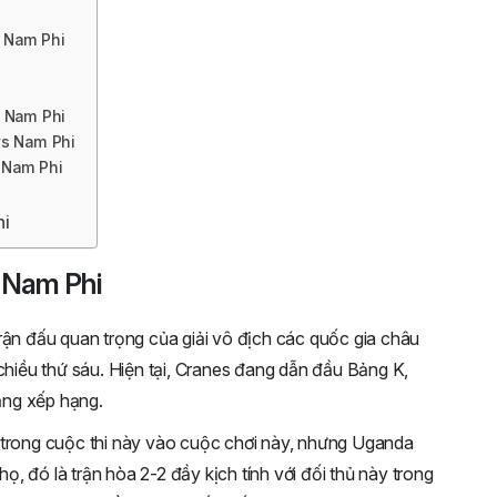
s Nam Phi
s Nam Phi
vs Nam Phi
 Nam Phi
hi
 Nam Phi
rận đấu quan trọng của giải vô địch các quốc gia châu
hiều thứ sáu. Hiện tại, Cranes đang dẫn đầu Bảng K,
ảng xếp hạng.
nh trong cuộc thi này vào cuộc chơi này, nhưng Uganda
ọ, đó là trận hòa 2-2 đầy kịch tính với đối thủ này trong