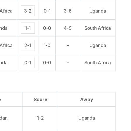
Africa
3-2
0-1
3-6
Uganda
nda
1-1
0-0
4-9
South Africa
Africa
2-1
1-0
–
Uganda
nda
0-1
0-0
–
South Africa
e
Score
Away
udan
1-2
Uganda