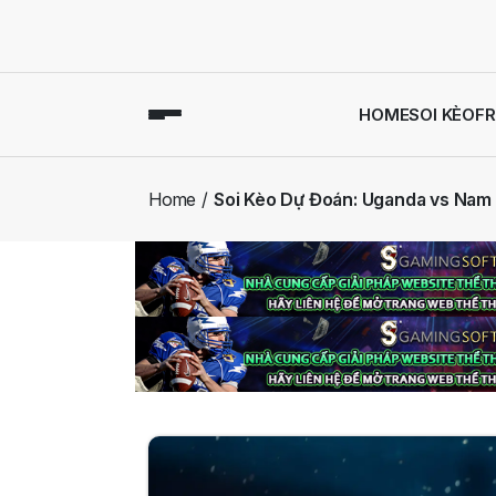
HOME
SOI KÈO
FR
Home
Soi Kèo Dự Đoán: Uganda vs Nam 