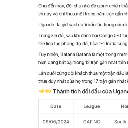
Cho đến nay, đội chủ nhà đã giành chiến thắ
thi này và chỉ thua một trong năm trận gần nh
Uganda đã giữ sạch lưới bốn lần trong năm t
Trong khi đó, sau khi đánh bại Congo 5-0 tạ
thể tiếp tục phong độ đó, hòa 1-1 trước cùng
Tuy nhiên, Bafana Bafana là một trong những
hiện đang bất bại trong 12 trận gần nhất trên
Lần cuối cùng đội khách thua một trận đấu là
thua duy nhất của họ trong 17 trận gần nhất k
Thành tích đối đầu của Ugan
Date
League
Ho
09/06/2024
CAF NC
South 