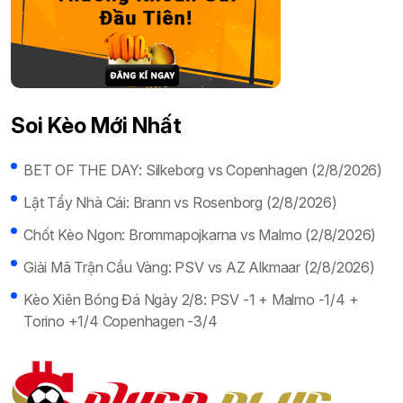
Soi Kèo Mới Nhất
BET OF THE DAY: Silkeborg vs Copenhagen (2/8/2026)
Lật Tẩy Nhà Cái: Brann vs Rosenborg (2/8/2026)
Chốt Kèo Ngon: Brommapojkarna vs Malmo (2/8/2026)
Giải Mã Trận Cầu Vàng: PSV vs AZ Alkmaar (2/8/2026)
Kèo Xiên Bóng Đá Ngày 2/8: PSV -1 + Malmo -1/4 +
Torino +1/4 Copenhagen -3/4