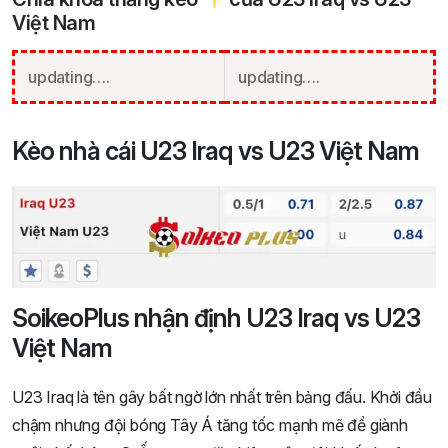
Việt Nam
updating….
updating….
Kèo nhà cái U23 Iraq vs U23 Việt Nam
SoikeoPlus nhận định U23 Iraq vs U23
Việt Nam
U23 Iraq là tên gây bất ngờ lớn nhất trên bảng đấu. Khởi đầu
chậm nhưng đội bóng Tây Á tăng tốc mạnh mẽ để giành