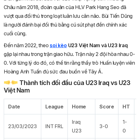
Châu năm 2018, đoàn quân của HLV Park Hang Seo đã
vượt qua đối thủ trong loạt luân lưu cân não. Bùi Tiến Dũng
là người đánh bại đối thủ bằng cú sút phạt đền chính xác
cuối cùng.
Đến năm 2022, theo
soi kèo
U23 Việt Nam và U23 Iraq
gặp lại nhau trong trận giao hữu. Trận này 2 đội hòa nhau 0-
0. Với từng lý do đó, có thể tin rằng thầy trò Huấn luyện viên
Hoàng Anh Tuấn đủ sức đau buồn về Tây Á.
Thành tích đối đầu của U23 Iraq vs U23
Việt Nam
Date
League
Home
Score
HT
Iraq
1-
23/03/2023
INT FRL
3-0
U23
0