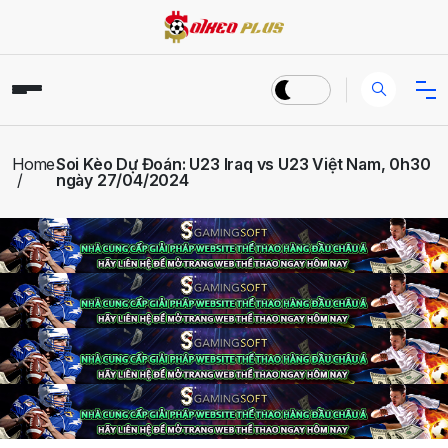
Home
Soi Kèo Dự Đoán: U23 Iraq vs U23 Việt Nam, 0h30
ngày 27/04/2024