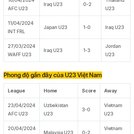
Iraq U23
0-2
AFC U23
U23
11/04/2024
Japan U23
1-0
Iraq U23
INT FRL
27/03/2024
Jordan
Iraq U23
1-3
WAFF U23
U23
Phong độ gần đây của U23 Việt Nam
League
Home
Score
Away
23/04/2024
Uzbekistan
Vietnam
3-0
AFC U23
U23
U23
20/04/2024
Vietnam
Malaysia U23
0-2