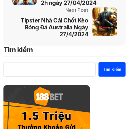
2h ngày 27/04/2024
Next Post
Tipster Nhà Cái Chốt Kèo
Bóng Đá Australia Ngày
27/4/2024
Tìm kiếm
Tìm Kiếm