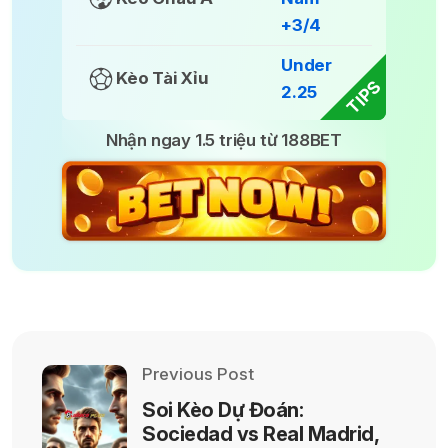
+3/4
Under
Kèo Tài Xỉu
TIPS
2.25
Nhận ngay 1.5 triệu từ 188BET
Previous Post
Soi Kèo Dự Đoán:
Sociedad vs Real Madrid,