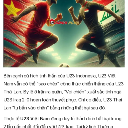
Bên cạnh cú hích tinh thần của U23 Indonesia, U23 Việt
Nam vẫn có thể “sao chép” công thức chiến thắng của U23
Thái Lan. By lẽ ở trận ra quân, “Voi chiến” xuất sắc tinh ngã
U23 Iraq 2-0 hoàn toàn thuyết phục. Chỉ có điều, U23 Thái
Lan “tự bắn vào chân” bằng những thất bại sau đó.
Thực tế
U23 Việt Nam
đang duy trì thành tích bất bại trong
2 lần gần nhất đối đầu với U23 Iraq. Tại kỳ tích Thường