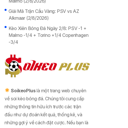
Malmo (2/8/2026)
Giải Mã Trận Cầu Vàng: PSV vs AZ
Alkmaar (2/8/2026)
Kèo Xiên Bóng Đá Ngày 2/8: PSV -1 +
Malmo -1/4 + Torino +1/4 Copenhagen
-3/4
SoikeoPlus
là một trang web chuyên
về soi kèo bóng đá. Chúng tôi cung cấp
những thông tin hữu ích trước các trận
đấu như dự đoán kết quả, thống kê, và
những gợi ý về cách đặt cược. Nếu bạn là