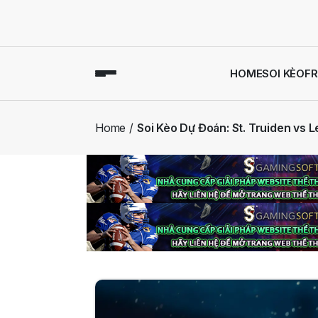
HOME
SOI KÈO
FR
Home
Soi Kèo Dự Đoán: St. Truiden vs 