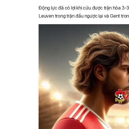
Động lực đã có lợi khi cứu được trận hòa 3-
Leuven trong trận đấu ngược lại và Gent tro