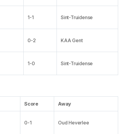
1-1
Sint-Truidense
0-2
KAA Gent
1-0
Sint-Truidense
Score
Away
0-1
Oud Heverlee