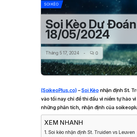
SOI KÈO
Soi Kèo Dự Đoán:
18/05/2024
Tháng 5 17, 2024
0
(SoikeoPlus.co)
–
Soi Kèo
nhận định St. T
vào tối nay chỉ để thi đấu vì niềm tự hào
những phân tích, nhận định của soikeopl
XEM NHANH
Soi kèo nhận định St. Truiden vs Leuven