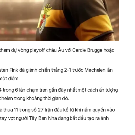
n tham dự vòng playoff châu Âu với Cercle Brugge hoặc
ten Fink đã giành chiến thắng 2-1 trước Mechelen lần
một điểm.
 4 trong 6 lần chạm trán gần đây nhất một cách ấn tượng
Mechelen trong khoảng thời gian đó.
 thua 11 trong số 27 trận đấu kể từ khi nắm quyền vào
 tay vợt người Tây Ban Nha đang bắt đầu tạo ra ảnh