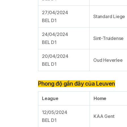
27/04/2024
Standard Liege
BEL D1
24/04/2024
Sint-Truidense
BEL D1
20/04/2024
Oud Heverlee
BEL D1
Phong độ gần đây của Leuven
League
Home
12/05/2024
KAA Gent
BEL D1