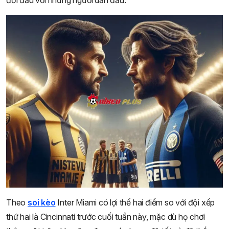
đối đầu với những người dẫn đầu.
Theo
soi kèo
Inter Miami có lợi thế hai điểm so với đội xếp
thứ hai là Cincinnati trước cuối tuần này, mặc dù họ chơi