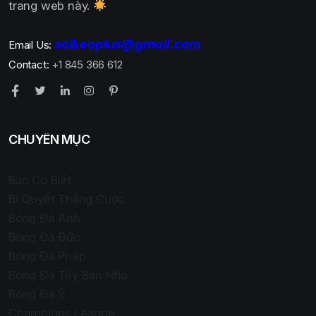
trang web này.
soikeoplus@gmail.com
Email Us:
Contact:
+1 845 366 612
CHUYÊN MỤC
Bạn Có Biết
Bí Quyết Thắng Cược
Bóng Đá Anh
Bóng Đá Đức
Bóng Đá Pháp
Bóng Đá Tây Ban Nha
Bóng Đá Ý
Champions League