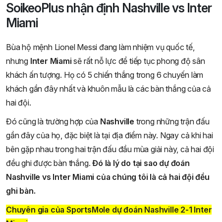
SoikeoPlus nhận định Nashville vs Inter
Miami
Bùa hộ mệnh Lionel Messi đang làm nhiệm vụ quốc tế,
nhưng
Inter Miami
sẽ rất nỗ lực để tiếp tục phong độ sân
khách ấn tượng. Họ có 5 chiến thắng trong 6 chuyến làm
khách gần đây nhất và khuôn mẫu là các bàn thắng của cả
hai đội.
Đó cũng là trường hợp của
Nashville
trong những trận đấu
gần đây của họ, đặc biệt là tại địa điểm này. Ngay cả khi hai
bên gặp nhau trong hai trận đấu đầu mùa giải này, cả hai đội
đều ghi được bàn thắng.
Đó là lý do tại sao dự đoán
Nashville vs Inter Miami của chúng tôi là cả hai đội đều
ghi bàn.
Chuyên gia của SportsMole dự đoán Nashville 2-1 Inter