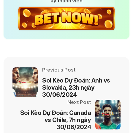
ký thành viên
Previous Post
Soi Kèo Dự Đoán: Anh vs
Slovakia, 23h ngày
30/06/2024
Next Post
Soi Kèo Dự Đoán: Canada
vs Chile, 7h ngày
30/06/2024