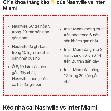
Chìa khóa thắng kèo
của Nashville vs Inter
Miami
Nashville SC đã hòa 9
Inter Miami không thua
trong 20 trận sân nhà
trận nào trong 6 trận
gần nhất
sân khách gần nhất
Nashville đã ghi bàn
Inter Miami đã ghi từ 2
trong 10 trận sân nhà
bàn thắng trở lên ở 14
gần nhất của họ
trên 20 trận gần đây
Ở 8/10 trận sân nhà
Inter Miami đã thắng
gần đây nhất,
12 trong 20 trận gần
Nashville chứng kiến ​​
nhất
cả hai đội ghi bàn
Kèo nhà cái Nashville vs Inter Miami