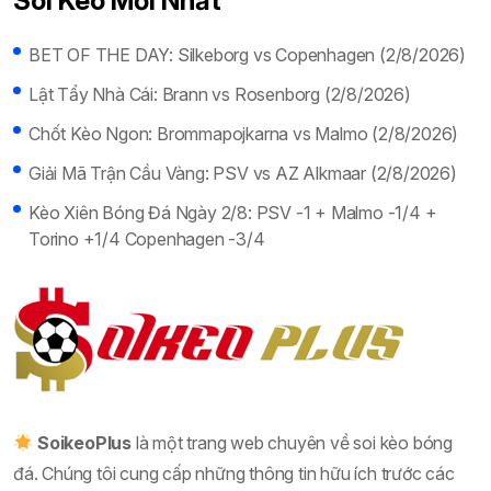
Soi Kèo Mới Nhất
BET OF THE DAY: Silkeborg vs Copenhagen (2/8/2026)
Lật Tẩy Nhà Cái: Brann vs Rosenborg (2/8/2026)
Chốt Kèo Ngon: Brommapojkarna vs Malmo (2/8/2026)
Giải Mã Trận Cầu Vàng: PSV vs AZ Alkmaar (2/8/2026)
Kèo Xiên Bóng Đá Ngày 2/8: PSV -1 + Malmo -1/4 +
Torino +1/4 Copenhagen -3/4
SoikeoPlus
là một trang web chuyên về soi kèo bóng
đá. Chúng tôi cung cấp những thông tin hữu ích trước các