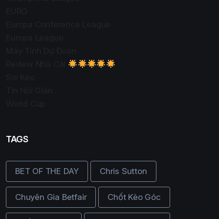
EURO
Europa Conference League
Europa League
Máy Tính Dự Đoán
Review Nhà Cái
Soi Kèo
Tin Nội Gián
World Cup
TAGS
BET OF THE DAY
Chris Sutton
Chuyên Gia Betfair
Chốt Kèo Góc