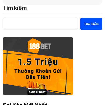
Tìm kiếm
Tìm Kiếm