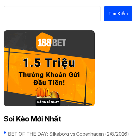
Tìm Kiếm
Soi Kèo Mới Nhất
BET OF THE DAY: Silkeborg vs Copenhagen (2/8/2026)