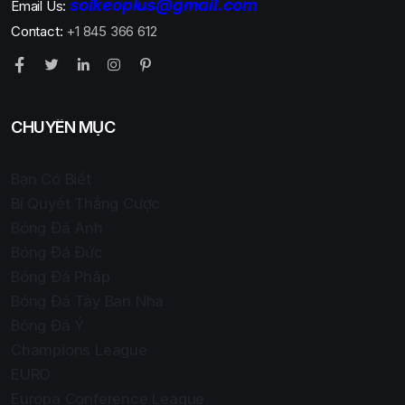
soikeoplus@gmail.com
Email Us:
Contact:
+1 845 366 612
CHUYÊN MỤC
Bạn Có Biết
Bí Quyết Thắng Cược
Bóng Đá Anh
Bóng Đá Đức
Bóng Đá Pháp
Bóng Đá Tây Ban Nha
Bóng Đá Ý
Champions League
EURO
Europa Conference League