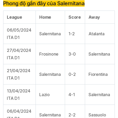
Phong độ gần đây của Salernitana
League
Home
Score
Away
06/05/2024
Salernitana
1-2
Atalanta
ITA D1
27/04/2024
Frosinone
3-0
Salernitana
ITA D1
21/04/2024
Salernitana
0-2
Fiorentina
ITA D1
13/04/2024
Lazio
4-1
Salernitana
ITA D1
06/04/2024
Salernitana
2-2
Sassuolo