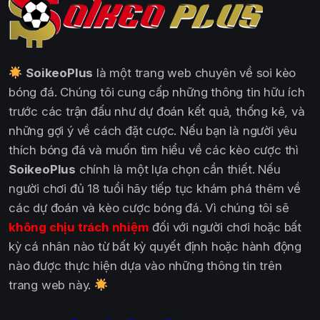
SoikeoPlus
là một trang web chuyên về soi kèo
bóng đá. Chúng tôi cung cấp những thông tin hữu ích
trước các trận đấu như dự đoán kết quả, thống kê, và
những gợi ý về cách đặt cược. Nếu bạn là người yêu
thích bóng đá và muốn tìm hiểu về các kèo cược thì
SoikeoPlus
chính là một lựa chọn cần thiết. Nếu
người chơi đủ 18 tuổi hãy tiếp tục khám phá thêm về
các dự đoán và kèo cược bóng đá. Vì chúng tôi sẽ
không chịu trách nhiệm
đối với người chơi hoặc bất
kỳ cá nhân nào từ bất kỳ quyết định hoặc hành động
nào được thực hiện dựa vào những thông tin trên
trang web này.