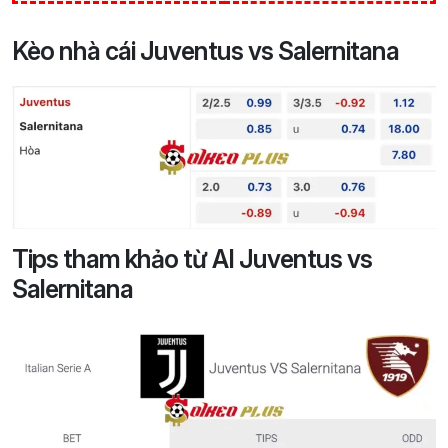
Kèo nhà cái Juventus vs Salernitana
Tips tham khảo từ AI Juventus vs
Salernitana