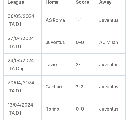
League
Home
Score
Away
06/05/2024
AS Roma
1-1
Juventus
ITA D1
27/04/2024
Juventus
0-0
AC Milan
ITA D1
24/04/2024
Lazio
2-1
Juventus
ITA Cup
20/04/2024
Cagliari
2-2
Juventus
ITA D1
13/04/2024
Torino
0-0
Juventus
ITA D1