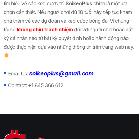
tìm hiểu về các kèo cược thì
SoikeoPlus
chính là một lựa
chọn cần thiết. Nếu người chơi đủ 18 tuổi hãy tiếp tục khám
phá thêm về các dự đoán và kèo cược bóng đá. Vì chúng
tôi sẽ
không chịu trách nhiệm
đối với người chơi hoặc bất
kỳ cá nhân nào từ bất kỳ quyết định hoặc hành động nào
được thực hiện dựa vào những thông tin trên trang web này.
soikeoplus@gmail.com
Email Us:
Contact:
+1 845 366 612