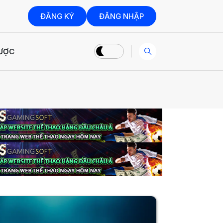
ĐĂNG KÝ
ĐĂNG NHẬP
CƯỢC