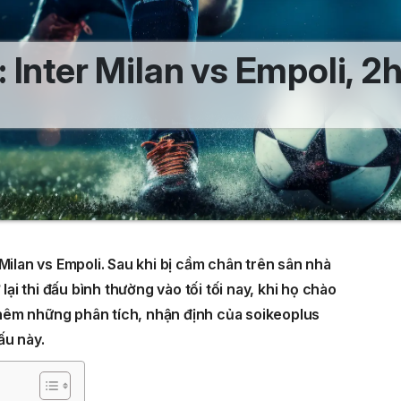
 Inter Milan vs Empoli, 2
Milan vs Empoli
. Sau khi bị cầm chân trên sân nhà
 lại thi đấu bình thường vào tối tối nay, khi họ chào
hêm những phân tích, nhận định của soikeoplus
ấu này.