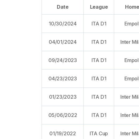
Date
League
Hom
10/30/2024
ITA D1
Empol
04/01/2024
ITA D1
Inter Mi
09/24/2023
ITA D1
Empol
04/23/2023
ITA D1
Empol
01/23/2023
ITA D1
Inter Mi
05/06/2022
ITA D1
Inter Mi
01/19/2022
ITA Cup
Inter Mi