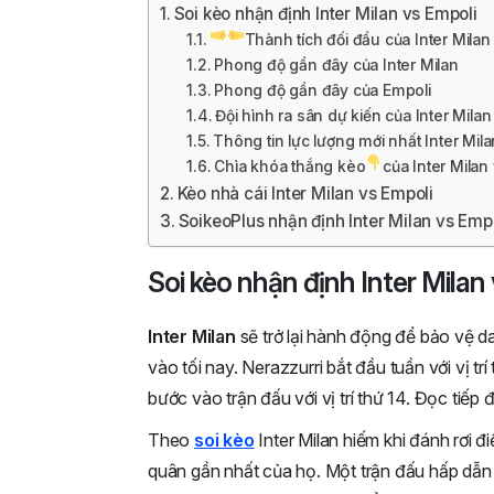
Soi kèo nhận định Inter Milan vs Empoli
Thành tích đối đầu của Inter Milan
Phong độ gần đây của Inter Milan
Phong độ gần đây của Empoli
Đội hình ra sân dự kiến của Inter Milan
Thông tin lực lượng mới nhất Inter Mil
Chìa khóa thắng kèo
của Inter Milan
Kèo nhà cái Inter Milan vs Empoli
SoikeoPlus nhận định Inter Milan vs Emp
Soi kèo nhận định Inter Milan
Inter Milan
sẽ trở lại hành động để bảo vệ d
vào tối nay. Nerazzurri bắt đầu tuần với vị tr
bước vào trận đấu với vị trí thứ 14. Đọc tiếp
Theo
soi kèo
Inter Milan hiếm khi đánh rơi đ
quân gần nhất của họ. Một trận đấu hấp dẫn q