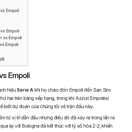
 vs Empoli
 vs Empoli
an vs Empoli
 vs Empoli
oli
 vs Empoli
anh hiệu
Serie A
khi họ chào đón Empoli đến San Siro
í thứ hai trên bảng xếp hạng, trong khi Azzuri Empolesi
 để biết dự đoán của chúng tôi về trận đấu này.
iểm từ vị trí dẫn đầu nhưng điều đó đã xảy ra trong lần ra
ua lại với Bologna đã kết thúc với tỷ số hòa 2-2, khiến