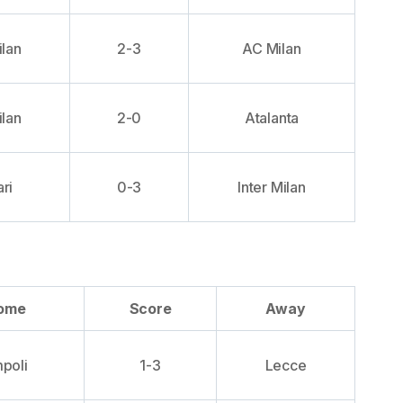
ilan
2-3
AC Milan
ilan
2-0
Atalanta
ari
0-3
Inter Milan
ome
Score
Away
poli
1-3
Lecce