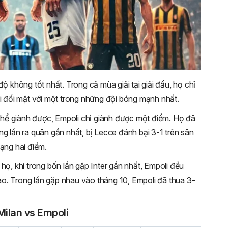
 không tốt nhất. Trong cả mùa giải tại giải đấu, họ chỉ
i đối mặt với một trong những đội bóng mạnh nhất.
thể giành được, Empoli chỉ giành được một điểm. Họ đã
ong lần ra quân gần nhất, bị Lecce đánh bại 3-1 trên sân
ạng hai điểm.
ọ, khi trong bốn lần gặp Inter gần nhất, Empoli đều
ào. Trong lần gặp nhau vào tháng 10, Empoli đã thua 3-
Milan vs Empoli