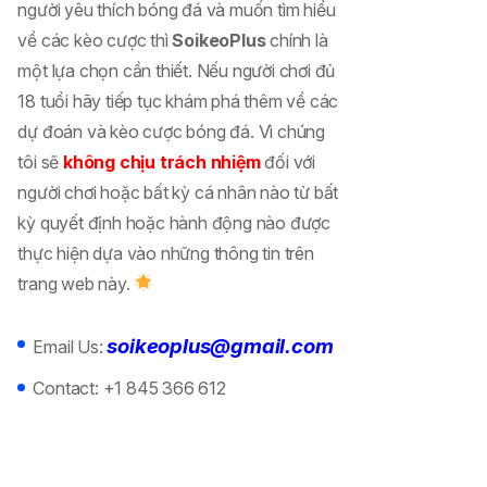
người yêu thích bóng đá và muốn tìm hiểu
về các kèo cược thì
SoikeoPlus
chính là
một lựa chọn cần thiết. Nếu người chơi đủ
18 tuổi hãy tiếp tục khám phá thêm về các
dự đoán và kèo cược bóng đá. Vì chúng
tôi sẽ
không chịu trách nhiệm
đối với
người chơi hoặc bất kỳ cá nhân nào từ bất
kỳ quyết định hoặc hành động nào được
thực hiện dựa vào những thông tin trên
trang web này.
soikeoplus@gmail.com
Email Us:
Contact:
+1 845 366 612