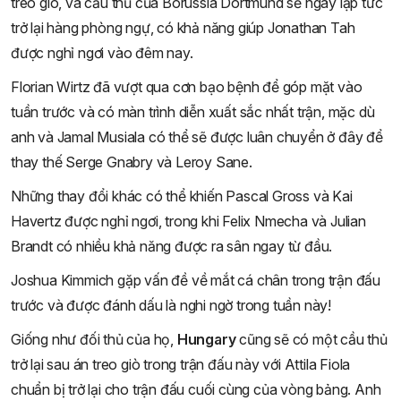
treo giò, và cầu thủ của Borussia Dortmund sẽ ngay lập tức
trở lại hàng phòng ngự, có khả năng giúp Jonathan Tah
được nghỉ ngơi vào đêm nay.
Florian Wirtz đã vượt qua cơn bạo bệnh để góp mặt vào
tuần trước và có màn trình diễn xuất sắc nhất trận, mặc dù
anh và Jamal Musiala có thể sẽ được luân chuyển ở đây để
thay thế Serge Gnabry và Leroy Sane.
Những thay đổi khác có thể khiến Pascal Gross và Kai
Havertz được nghỉ ngơi, trong khi Felix Nmecha và Julian
Brandt có nhiều khả năng được ra sân ngay từ đầu.
Joshua Kimmich gặp vấn đề về mắt cá chân trong trận đấu
trước và được đánh dấu là nghi ngờ trong tuần này!
Giống như đối thủ của họ,
Hungary
cũng sẽ có một cầu thủ
trở lại sau án treo giò trong trận đấu này với Attila Fiola
chuẩn bị trở lại cho trận đấu cuối cùng của vòng bảng. Anh