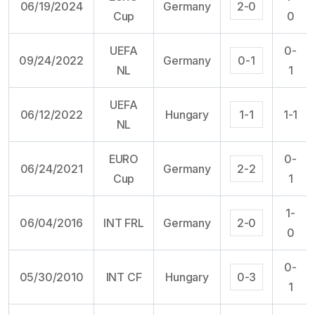
06/19/2024
Germany
2-0
Cup
0
UEFA
0-
09/24/2022
Germany
0-1
NL
1
UEFA
06/12/2022
Hungary
1-1
1-1
NL
EURO
0-
06/24/2021
Germany
2-2
Cup
1
1-
06/04/2016
INT FRL
Germany
2-0
0
0-
05/30/2010
INT CF
Hungary
0-3
1