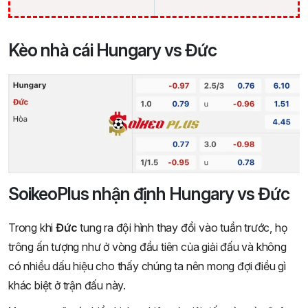
Kèo nhà cái Hungary vs Đức
SoikeoPlus nhận định Hungary vs Đức
Trong khi
Đức
tung ra đội hình thay đổi vào tuần trước, họ
trông ấn tượng như ở vòng đầu tiên của giải đấu và không
có nhiều dấu hiệu cho thấy chúng ta nên mong đợi điều gì
khác biệt ở trận đấu này.