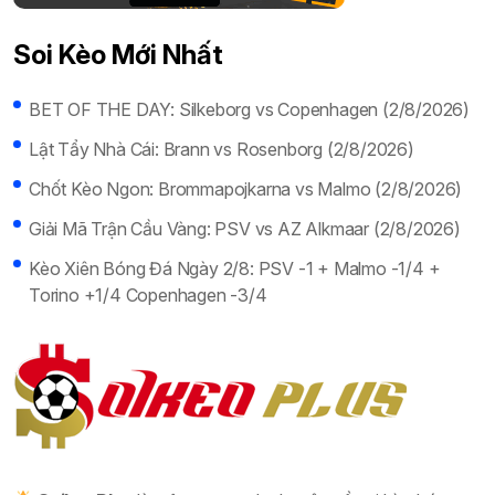
Soi Kèo Mới Nhất
BET OF THE DAY: Silkeborg vs Copenhagen (2/8/2026)
Lật Tẩy Nhà Cái: Brann vs Rosenborg (2/8/2026)
Chốt Kèo Ngon: Brommapojkarna vs Malmo (2/8/2026)
Giải Mã Trận Cầu Vàng: PSV vs AZ Alkmaar (2/8/2026)
Kèo Xiên Bóng Đá Ngày 2/8: PSV -1 + Malmo -1/4 +
Torino +1/4 Copenhagen -3/4