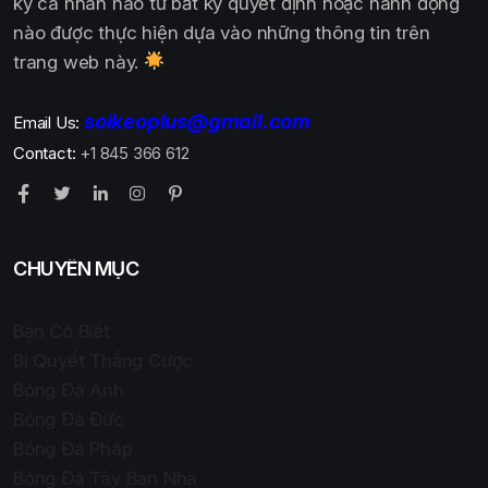
kỳ cá nhân nào từ bất kỳ quyết định hoặc hành động
nào được thực hiện dựa vào những thông tin trên
trang web này.
soikeoplus@gmail.com
Email Us:
Contact:
+1 845 366 612
CHUYÊN MỤC
Bạn Có Biết
Bí Quyết Thắng Cược
Bóng Đá Anh
Bóng Đá Đức
Bóng Đá Pháp
Bóng Đá Tây Ban Nha