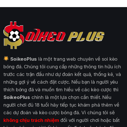
SoikeoPlus
là một trang web chuyên về soi kèo
bóng đá. Chúng tôi cung cấp những thông tin hữu ích
trước các trận đấu như dự đoán kết quả, thống kê, và
những gợi ý về cách đặt cược. Nếu bạn là người yêu
thích bóng đá và muốn tìm hiểu về các kèo cược thì
SoikeoPlus
chính là một lựa chọn cần thiết. Nếu
người chơi đủ 18 tuổi hãy tiếp tục khám phá thêm về
các dự đoán và kèo cược bóng đá. Vì chúng tôi sẽ
không chịu trách nhiệm
đối với người chơi hoặc bất