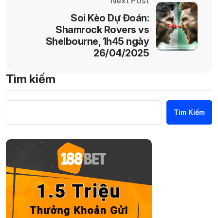
Next Post
Soi Kèo Dự Đoán:
Shamrock Rovers vs
Shelbourne, 1h45 ngày
26/04/2025
Tìm kiếm
Tìm Kiếm