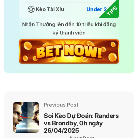
TIPS
Kèo Tài Xỉu
Under 2
Nhận Thưởng lên đến 10 triệu khi đăng
ký thành viên
Previous Post
Soi Kèo Dự Đoán: Randers
vs Brondby, 0h ngày
26/04/2025