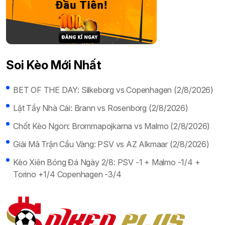
Soi Kèo Mới Nhất
BET OF THE DAY: Silkeborg vs Copenhagen (2/8/2026)
Lật Tẩy Nhà Cái: Brann vs Rosenborg (2/8/2026)
Chốt Kèo Ngon: Brommapojkarna vs Malmo (2/8/2026)
Giải Mã Trận Cầu Vàng: PSV vs AZ Alkmaar (2/8/2026)
Kèo Xiên Bóng Đá Ngày 2/8: PSV -1 + Malmo -1/4 +
Torino +1/4 Copenhagen -3/4