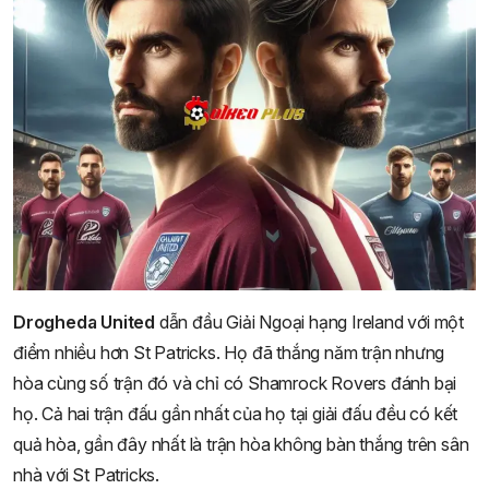
Drogheda United
dẫn đầu Giải Ngoại hạng Ireland với một
điểm nhiều hơn St Patricks. Họ đã thắng năm trận nhưng
hòa cùng số trận đó và chỉ có Shamrock Rovers đánh bại
họ. Cả hai trận đấu gần nhất của họ tại giải đấu đều có kết
quả hòa, gần đây nhất là trận hòa không bàn thắng trên sân
nhà với St Patricks.