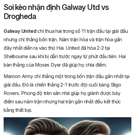
Soi kèo nhận định Galway Utd vs
Drogheda
Galway United
chỉ thua hai trong số 11 trận đấu tại giải đấu
nhưng chỉ thắng bốn trận. Năm trận hòa và trận hòa gần
đây nhất diễn ra vào thứ Hai. United đã hòa 2-2 tại
Shelbourne sau khi bị dẫn trước ngay từ phút đầu tiên. Hai
bàn thắng của Moses Dyer đã giúp họ chia điểm.
Maroon Army chỉ thắng một trong bốn trận đấu gần nhất tại
giải đấu. Đó là chiến thắng 2-1 trước đội cuối bảng Sligo
Rovers. Phong độ trên sân nhà giúp họ giành được bảy
điểm sau năm trận nhưng hai trận gần nhất đều kết thúc
bằng thất bại.