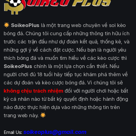
SoikeoPlus
là một trang web chuyên về soi kèo
bóng đá. Chúng tôi cung cấp những thông tin hữu ích
trước các trận đấu như dự đoán kết quả, thống kê, và
những gợi ý về cách đặt cược. Nếu bạn là người yêu
thích bóng đá và muốn tìm hiểu về các kèo cược thì
SoikeoPlus
chính là một lựa chọn cần thiết. Nếu
người chơi đủ 18 tuổi hãy tiếp tục khám phá thêm về
các dự đoán và kèo cược bóng đá. Vì chúng tôi sẽ
không chịu trách nhiệm
đối với người chơi hoặc bất
kỳ cá nhân nào từ bất kỳ quyết định hoặc hành động
nào được thực hiện dựa vào những thông tin trên
trang web này.
soikeoplus@gmail.com
Email Us: