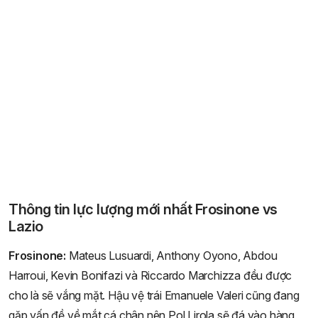
Thông tin lực lượng mới nhất Frosinone vs
Lazio
Frosinone:
Mateus Lusuardi, Anthony Oyono, Abdou
Harroui, Kevin Bonifazi và Riccardo Marchizza đều được
cho là sẽ vắng mặt. Hậu vệ trái Emanuele Valeri cũng đang
gặp vấn đề về mắt cá chân nên Pol Lirola sẽ đá vào hàng