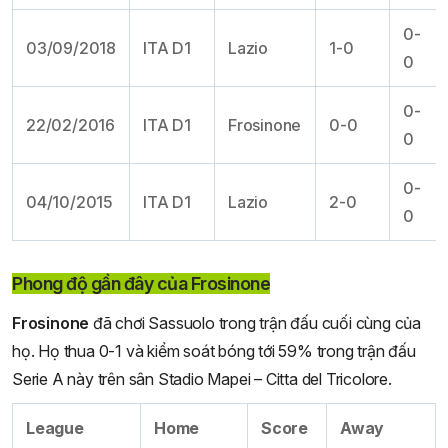
0-
03/09/2018
ITA D1
Lazio
1-0
0
0-
22/02/2016
ITA D1
Frosinone
0-0
0
0-
04/10/2015
ITA D1
Lazio
2-0
0
Phong độ gần đây của Frosinone
Frosinone
đã chơi Sassuolo trong trận đấu cuối cùng của
họ. Họ thua 0-1 và kiểm soát bóng tới 59% trong trận đấu
Serie A này trên sân Stadio Mapei – Citta del Tricolore.
League
Home
Score
Away