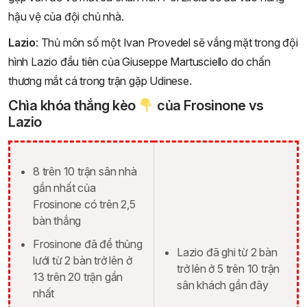
hậu vệ của đội chủ nhà.
Lazio
: Thủ môn số một Ivan Provedel sẽ vắng mặt trong đội
hình Lazio đầu tiên của Giuseppe Martusciello do chấn
thương mắt cá trong trận gặp Udinese.
Chìa khóa thắng kèo
của Frosinone vs
Lazio
8 trên 10 trận sân nhà
gần nhất của
Frosinone có trên 2,5
bàn thắng
Frosinone đã để thủng
Lazio đã ghi từ 2 bàn
lưới từ 2 bàn trở lên ở
trở lên ở 5 trên 10 trận
13 trên 20 trận gần
sân khách gần đây
nhất