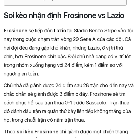
Soi kèo nhận định Frosinone vs Lazio
Frosinone
sẽ tiếp đón
Lazio
tại Stadio Benito Stirpe vào tối
nay trong cuộc chạm trán vòng 29 Serie A của các đội. Cả
hai đội đều đang gặp khó khăn, nhưng Lazio, ở vị trí thứ
chín, hơn Frosinone chín bậc. Đội chủ nhà đang có vị trí tốt
trong nhóm xuống hạng với 24 điểm, kém 1 điểm so với
ngưỡng an toàn.
Chủ nhà đã giành được 24 điểm sau 28 trận cho đến nay và
chắc chắn sẽ giành được 3 điểm ở đây. Frosinone sẽ tìm
cách phục hồi sau trận thua 0-1 trước Sassuolo. Trận thua
đó đánh dấu trận ra quân thứ bảy liên tiếp không thắng của
họ, trong chuỗi trận có năm trận thua.
Theo
soi kèo Frosinone
chỉ giành được một chiến thắng