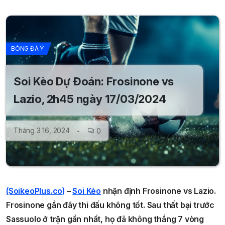
BÓNG ĐÁ Ý
Soi Kèo Dự Đoán: Frosinone vs
Lazio, 2h45 ngày 17/03/2024
Tháng 3 16, 2024
0
(SoikeoPlus.co)
–
Soi Kèo
nhận định Frosinone vs Lazio
.
Frosinone gần đây thi đấu không tốt. Sau thất bại trước
Sassuolo ở trận gần nhất, họ đã không thắng 7 vòng