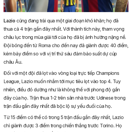
Lazio
cũng đang trải qua một giai đoạn khó khăn; họ đã
thua cả 4 trận gần đây nhất. Với thành tích này, tham vọng
châu lục trong mùa giải tới của họ đã bị ảnh hưởng nặng nề.
Đội bóng đến từ Roma cho đến nay đã giành được 40 điểm,
kém bảy điểm so với vị trí thứ sáu đảm bảo suất dự cúp
châu Âu.
Đối với một đội đã lọt vào vòng loại trực tiếp Champions
League, Lazio muốn nhắm tới mục tiêu lọt vào top 4. Tuy
nhiên, điều đó dường như là không thể với phong độ gần
đây của họ. Trận thua 1-2 trên sân nhà trước Udinese trong
trận đấu gần đây nhất đã bộc lộ sự yếu đuối của họ.
Từ 15 điểm có thể có trong 5 trận đấu gần đây nhất, Lazio
chỉ giành được 3 điểm trong chiến thắng trước Torino. Họ