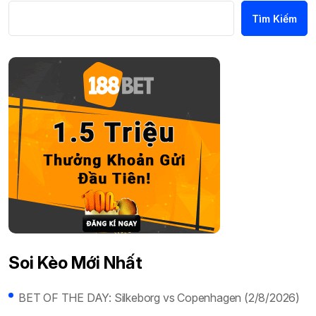
Tìm Kiếm
Soi Kèo Mới Nhất
BET OF THE DAY: Silkeborg vs Copenhagen (2/8/2026)